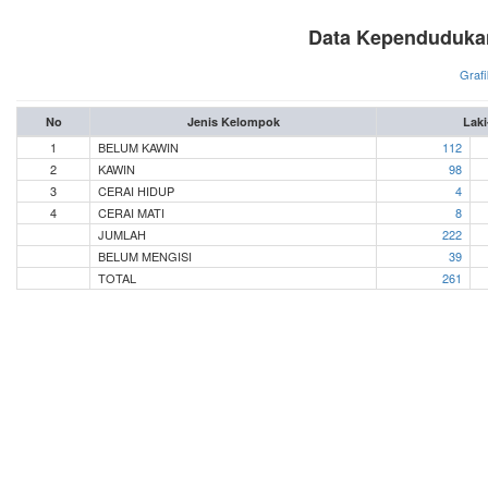
Data Kependudukan
Grafi
No
Jenis Kelompok
Laki
1
BELUM KAWIN
112
2
KAWIN
98
3
CERAI HIDUP
4
4
CERAI MATI
8
JUMLAH
222
BELUM MENGISI
39
TOTAL
261