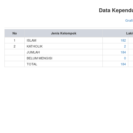
Data Kepend
Grafi
No
Jenis Kelompok
Laki
1
ISLAM
182
2
KATHOLIK
2
JUMLAH
184
BELUM MENGISI
0
TOTAL
184