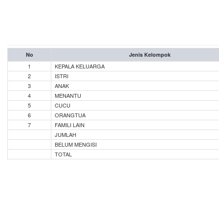
No
Jenis Kelompok
1
KEPALA KELUARGA
2
ISTRI
3
ANAK
4
MENANTU
5
CUCU
6
ORANGTUA
7
FAMILI LAIN
JUMLAH
BELUM MENGISI
TOTAL