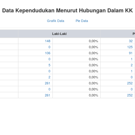
Data Kependudukan Menurut Hubungan Dalam KK
Grafik Data
Pie Data
Laki-Laki
P
148
0,00%
32
0
0,00%
125
106
0,00%
91
0
0,00%
1
5
0,00%
2
0
0,00%
1
2
0,00%
0
261
0,00%
252
0
0,00%
0
261
0,00%
252