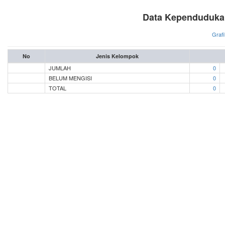
Data Kependuduka
Grafi
No
Jenis Kelompok
JUMLAH
0
BELUM MENGISI
0
TOTAL
0