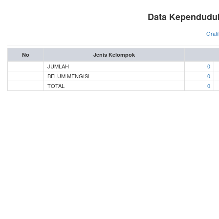
Data Kependuduk
Grafi
No
Jenis Kelompok
JUMLAH
0
BELUM MENGISI
0
TOTAL
0