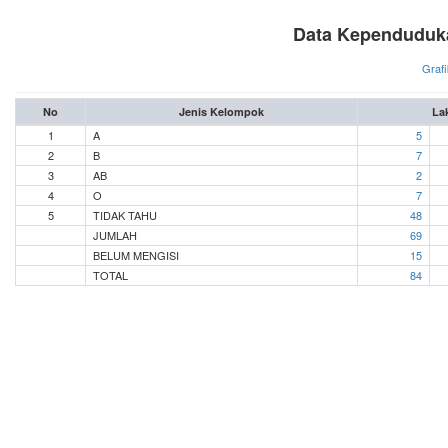
Data Kependuduk
Grafi
No
Jenis Kelompok
Lak
1
A
5
2
B
7
3
AB
2
4
O
7
5
TIDAK TAHU
48
JUMLAH
69
BELUM MENGISI
15
TOTAL
84