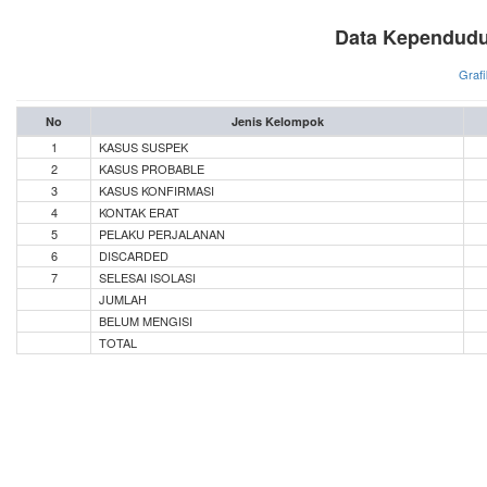
Data Kependudu
Grafi
No
Jenis Kelompok
1
KASUS SUSPEK
2
KASUS PROBABLE
3
KASUS KONFIRMASI
4
KONTAK ERAT
5
PELAKU PERJALANAN
6
DISCARDED
7
SELESAI ISOLASI
JUMLAH
BELUM MENGISI
TOTAL