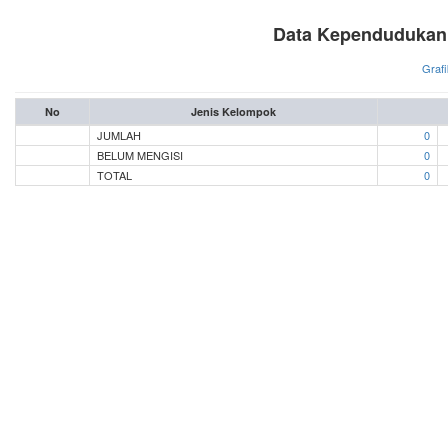
Data Kependudukan
Grafi
No
Jenis Kelompok
JUMLAH
0
BELUM MENGISI
0
TOTAL
0