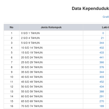
Data Kependuduk
Grafi
No
Jenis Kelompok
Laki-
1
0 S/D 1 TAHUN
0
2
2 S/D 4 TAHUN
21
3
5 S/D 9 TAHUN
344
4
10 S/D 14 TAHUN
402
5
15 S/D 19 TAHUN
433
6
20 S/D 24 TAHUN
441
7
25 S/D 29 TAHUN
366
8
30 S/D 34 TAHUN
376
9
35 S/D 39 TAHUN
344
10
40 S/D 44 TAHUN
403
11
45 S/D 49 TAHUN
452
12
50 S/D 54 TAHUN
434
13
55 S/D 59 TAHUN
388
14
60 S/D 64 TAHUN
291
15
65 S/D 69 TAHUN
270
16
70 S/D 74 TAHUN
189