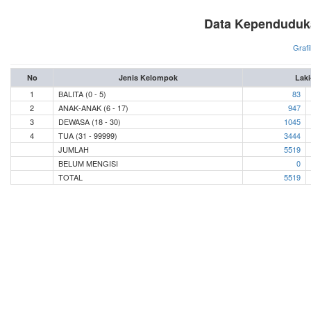
Data Kependuduka
Grafi
No
Jenis Kelompok
Laki
1
BALITA (0 - 5)
83
2
ANAK-ANAK (6 - 17)
947
3
DEWASA (18 - 30)
1045
4
TUA (31 - 99999)
3444
JUMLAH
5519
BELUM MENGISI
0
TOTAL
5519