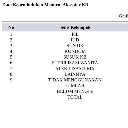
Data Kependudukan Menurut Akseptor KB
Graf
No
Jenis Kelompok
1
PIL
2
IUD
3
SUNTIK
4
KONDOM
5
SUSUK KB
6
STERILISASI WANITA
7
STERILISASI PRIA
8
LAINNYA
9
TIDAK MENGGUNAKAN
JUMLAH
BELUM MENGISI
TOTAL