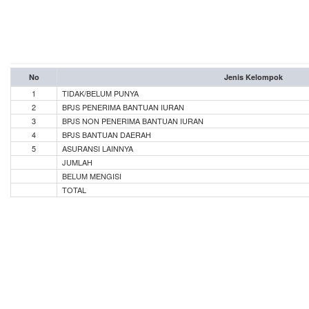
No
Jenis Kelompok
1
TIDAK/BELUM PUNYA
2
BPJS PENERIMA BANTUAN IURAN
3
BPJS NON PENERIMA BANTUAN IURAN
4
BPJS BANTUAN DAERAH
5
ASURANSI LAINNYA
JUMLAH
BELUM MENGISI
TOTAL