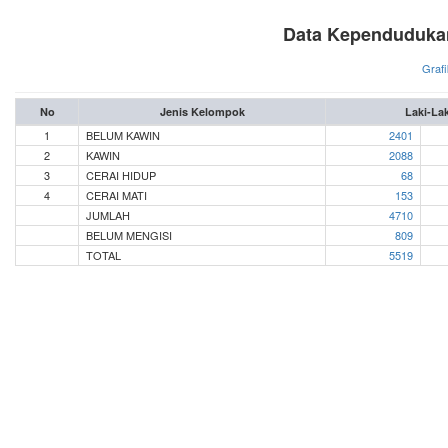
Data Kependudukan
Grafi
No
Jenis Kelompok
Laki-Lak
1
BELUM KAWIN
2401
2
KAWIN
2088
3
CERAI HIDUP
68
4
CERAI MATI
153
JUMLAH
4710
BELUM MENGISI
809
TOTAL
5519