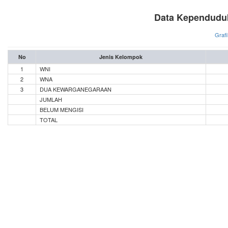
Data Kependudu
Grafi
No
Jenis Kelompok
1
WNI
2
WNA
3
DUA KEWARGANEGARAAN
JUMLAH
BELUM MENGISI
TOTAL