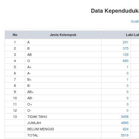
Data Kependuduk
Grafi
No
Jenis Kelompok
Laki-La
1
A
241
2
B
375
3
AB
129
4
O
690
5
A+
1
6
A-
0
7
B+
1
8
B-
0
9
AB+
0
10
AB-
0
11
O+
0
12
O-
0
13
TIDAK TAHU
3458
JUMLAH
4895
BELUM MENGISI
624
TOTAL
5519