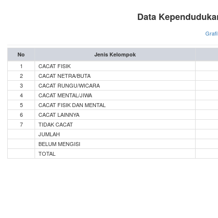
Data Kependuduka
Grafi
No
Jenis Kelompok
1
CACAT FISIK
2
CACAT NETRA/BUTA
3
CACAT RUNGU/WICARA
4
CACAT MENTAL/JIWA
5
CACAT FISIK DAN MENTAL
6
CACAT LAINNYA
7
TIDAK CACAT
JUMLAH
BELUM MENGISI
TOTAL