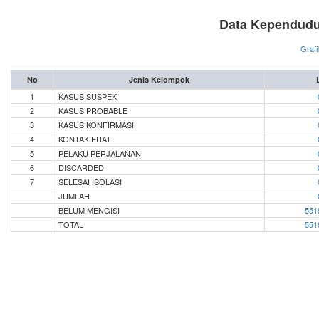
Data Kependudu
Grafi
No
Jenis Kelompok
1
KASUS SUSPEK
2
KASUS PROBABLE
3
KASUS KONFIRMASI
4
KONTAK ERAT
5
PELAKU PERJALANAN
6
DISCARDED
7
SELESAI ISOLASI
JUMLAH
BELUM MENGISI
551
TOTAL
551