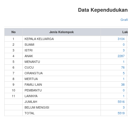
Data Kependudukan
Grafi
No
Jenis Kelompok
Lak
1
KEPALA KELUARGA
3104
2
SUAMI
0
3
ISTRI
3
4
ANAK
2287
5
MENANTU
1
6
CUCU
76
7
ORANGTUA
5
8
MERTUA
1
9
FAMILI LAIN
38
10
PEMBANTU
0
11
LAINNYA
1
JUMLAH
5516
BELUM MENGISI
3
TOTAL
5519