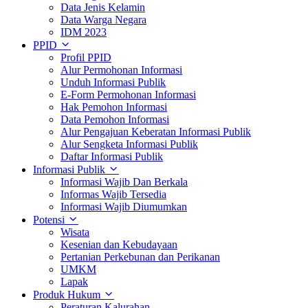
Data Jenis Kelamin
Data Warga Negara
IDM 2023
PPID
Profil PPID
Alur Permohonan Informasi
Unduh Informasi Publik
E-Form Permohonan Informasi
Hak Pemohon Informasi
Data Pemohon Informasi
Alur Pengajuan Keberatan Informasi Publik
Alur Sengketa Informasi Publik
Daftar Informasi Publik
Informasi Publik
Informasi Wajib Dan Berkala
Informas Wajib Tersedia
Informasi Wajib Diumumkan
Potensi
Wisata
Kesenian dan Kebudayaan
Pertanian Perkebunan dan Perikanan
UMKM
Lapak
Produk Hukum
Peraturan Kalurahan