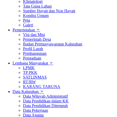
Klimatologi
Tata Guna Lahan
Sumber Hayati dan Non Hayati
Kondisi Umum
Peta
Galeri
Pemerintahan
Visi dan Misi
Pemerintah Desa
Badan Permusyawaratan Kalurahan
Profil Lurah
Pembangunan
Pengaduan
Lembaga Masyarakat
LPMK
TP PKK
SATLINMAS
RT/RW
KARANG TARUNA
Data Kalurahan
Data Wilayah Administratif
Data Pendidikan dalam KK
Data Pendidikan Ditempuh
Data Pekerjaan
Data Agama