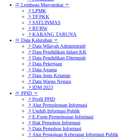
Lembaga Masyarakat
LPMK
TP PKK
SATLINMAS
RT/RW
KARANG TARUNA
Data Kalurahan
Data Wilayah Administratif
Data Pendidikan dalam KK
Data Pendidikan Ditempuh
Data Pekerjaan
Data Agama
Data Jenis Kelamin
Data Warga Negara
IDM 2023
PPID
Profil PPID
Alur Permohonan Informasi
Unduh Informasi Publik
E-Form Permohonan Informasi
Hak Pemohon Informasi
Data Pemohon Informasi
Alur Pengajuan Keberatan Informasi Publik