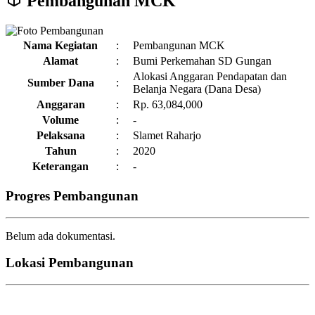
Pembangunan MCK
Nama Kegiatan
:
Pembangunan MCK
Alamat
:
Bumi Perkemahan SD Gungan
Alokasi Anggaran Pendapatan dan
Sumber Dana
:
Belanja Negara (Dana Desa)
Anggaran
:
Rp. 63,084,000
Volume
:
-
Pelaksana
:
Slamet Raharjo
Tahun
:
2020
Keterangan
:
-
Progres Pembangunan
Belum ada dokumentasi.
Lokasi Pembangunan
Leaflet
|
© OpenStreetMap
|
OpenSID
+