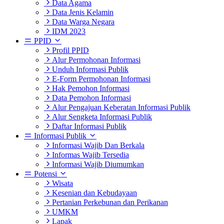
Data Agama
Data Jenis Kelamin
Data Warga Negara
IDM 2023
PPID
Profil PPID
Alur Permohonan Informasi
Unduh Informasi Publik
E-Form Permohonan Informasi
Hak Pemohon Informasi
Data Pemohon Informasi
Alur Pengajuan Keberatan Informasi Publik
Alur Sengketa Informasi Publik
Daftar Informasi Publik
Informasi Publik
Informasi Wajib Dan Berkala
Informas Wajib Tersedia
Informasi Wajib Diumumkan
Potensi
Wisata
Kesenian dan Kebudayaan
Pertanian Perkebunan dan Perikanan
UMKM
Lapak