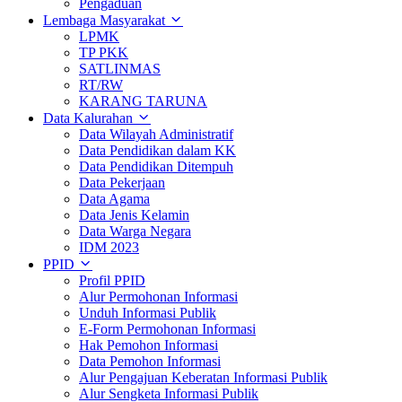
Pengaduan
Lembaga Masyarakat
LPMK
TP PKK
SATLINMAS
RT/RW
KARANG TARUNA
Data Kalurahan
Data Wilayah Administratif
Data Pendidikan dalam KK
Data Pendidikan Ditempuh
Data Pekerjaan
Data Agama
Data Jenis Kelamin
Data Warga Negara
IDM 2023
PPID
Profil PPID
Alur Permohonan Informasi
Unduh Informasi Publik
E-Form Permohonan Informasi
Hak Pemohon Informasi
Data Pemohon Informasi
Alur Pengajuan Keberatan Informasi Publik
Alur Sengketa Informasi Publik