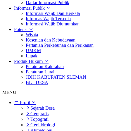
Daftar Informasi Publik
Informasi Publik
Informasi Wajib Dan Berkala
Informas Wajib Tersedia
Informasi Wajib Diumumkan
Potensi
Wisata
Kesenian dan Kebudayaan
Pertanian Perkebunan dan Perikanan
UMKM
Lapak
Produk Hukum
Peraturan Kalurahan
Peraturan Lurah
JDIH KABUPATEN SLEMAN
BLT DESA
MENU
Profil
Sejarah Desa
Geografis
Topografi
Geohidrologi
Klimatologi