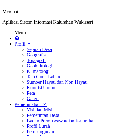
Memuat....
Aplikasi Sistem Informasi Kalurahan Wukirsari
Menu
Profil
Sejarah Desa
Geografis
Topografi
Geohidrologi
Klimatologi
Tata Guna Lahan
Sumber Hayati dan Non Hayati
Kondisi Umum
Peta
Galeri
Pemerintahan
Visi dan Misi
Pemerintah Desa
Badan Permusyawaratan Kalurahan
Profil Lurah
Pembangunan