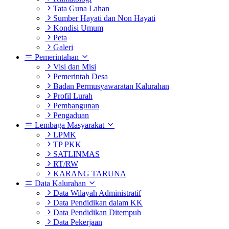
Tata Guna Lahan
Sumber Hayati dan Non Hayati
Kondisi Umum
Peta
Galeri
Pemerintahan
Visi dan Misi
Pemerintah Desa
Badan Permusyawaratan Kalurahan
Profil Lurah
Pembangunan
Pengaduan
Lembaga Masyarakat
LPMK
TP PKK
SATLINMAS
RT/RW
KARANG TARUNA
Data Kalurahan
Data Wilayah Administratif
Data Pendidikan dalam KK
Data Pendidikan Ditempuh
Data Pekerjaan