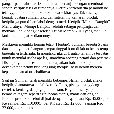
pangan pada tahun 2013, kemudian berlanjut dengan membuat
sendiri keripik talas di rumahnya. Keripik tersebut dia pasarkan ke
tetangga dan dititipkan ke toko-toko sekitarnya. Tak disangka
keripik buatan sumirah laku dan setelah itu kemasan produk
keripiknya pun diberi label dengan merk Keripik “Merapi Bangkit”.
Menurutnya “Merapi Bangkit” adalah sebagai pengingat dan
motivasi untuk bangkit setelah Erupsi Merapi 2010 yang meluluh
lantahkan tempat kediamannya.
Meskipun memiliki hunian tetap (Huntap), Sumirah beserta Suami
dan anaknya membangun tempat tinggal baru di lahan bekas tempat
tinggalnya terdahulu. Ia mengaku jika di Huntap lahannya terbatas
untuk memulai usaha apalagi suaminya seorang petani dan peternak.
Disamping itu, akses untuk mendapatkan bahan baku pun lebih
dekat karena petani bisa langsung menjual hasil kebun mereka
kepada beliau atau sebaliknya.
Saat ini Sumirah telah memiliki beberapa olahan produk aneka
keripik, diantaranya adalah keripik Talas, pisang, manggleng
(ketela), kentang dan juga jamur tiram. Ragam rasanya pun
beraneka ragam seperti asin, pedas manis, manis dan original.
Produk-produk tersebut di jual dengan harga antara Rp. 45.000,-per
Kg sampai Rp. 110.000,- per Kg atau Rp. 12.000,- sampai Rp.
22.000,- per kemasan.