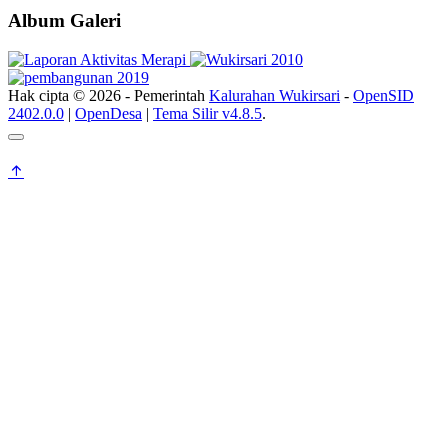
Album Galeri
Hak cipta © 2026 - Pemerintah
Kalurahan Wukirsari
-
OpenSID
2402.0.0
|
OpenDesa
|
Tema Silir v4.8.5
.