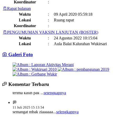
Koordinator
:
Rapat bulanan
Waktu
:
09 April 2020 05:59:18
Lokasi
:
Ruang rapat
Koordinator
:
PENGUMUMAN VAKSIN LANJUTAN (BOSTER)
Waktu
:
24 Agustus 2022 10:15:04
Lokasi
:
Aula Balai Kalurahan Wukirsari
Koordinator
:
Galeri Foto
Jadwal dan Agenda Sisir Adminduk Kalurahan Wukirsari
Kapanewon Cangkringan
Waktu
:
03 Februari 2023 08:44:13
Lokasi
:
Sumber Hayati dan Non Hayati
10 November 2021
Koordinator
:
14 Juli 2025 14:17:22
Komentar Terbaru
Sisir Adminduk Kalurahan Wukirsari, Kapanewon Cangkringan
terima kasih pak ...
selengkapnya
Kronologi Erupsi Merapi tanggal 5 November 2010
04 November
Tahun 2024
2022
Waktu
:
02 Mei 2024 10:24:40
Lokasi
:
11 Juli 2025 15:13:54
Kegiatan Positif Di Bulan Puasa, Karang Taruna Wukirsari Berbagi
semangat mbak ziaaaaaa...
selengkapnya
Koordinator
:
Takjil Kepada Para Pengendara
09 April 2022
Pekan Olahraga Kalurahan Wukirsari Tahun 2024 Segera