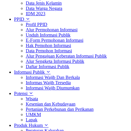
Data Jenis Kelamin
Data Warga Negara
IDM 2023
PPID
Profil PPID
Alur Permohonan Informasi
Unduh Informasi Publik
E-Form Permohonan Informasi
Hak Pemohon Informasi
Data Pemohon Informasi
Alur Pengajuan Keberatan Informasi Publik
Alur Sengketa Informasi Publik
Daftar Informasi Publik
Informasi Publik
Informasi Wajib Dan Berkala
Informas Wajib Tersedia
Informasi Wajib Diumumkan
Potensi
Wisata
Kesenian dan Kebudayaan
Pertanian Perkebunan dan Perikanan
UMKM
Lapak
Produk Hukum
Peraturan Kalurahan