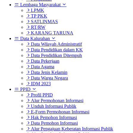
Lembaga Masyarakat
LPMK
TP PKK
SATLINMAS
RT/RW
KARANG TARUNA
Data Kalurahan
Data Wilayah Administratif
Data Pendidikan dalam KK
Data Pendidikan Ditempuh
Data Pekerjaan
Data Agama
Data Jenis Kelamin
Data Warga Negara
IDM 2023
PPID
Profil PPID
Alur Permohonan Informasi
Unduh Informasi Publik
E-Form Permohonan Informasi
Hak Pemohon Informasi
Data Pemohon Informasi
Alur Pengajuan Keberatan Informasi Publik