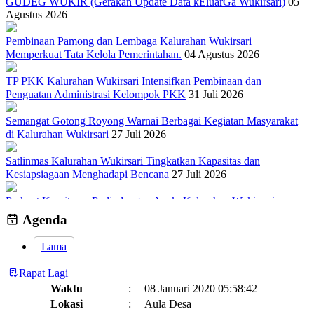
GUDEG WUKIR (Gerakan Update Data kEluarGa Wukirsari)
05
Agustus 2026
Pembinaan Pamong dan Lembaga Kalurahan Wukirsari
Memperkuat Tata Kelola Pemerintahan.
04 Agustus 2026
TP PKK Kalurahan Wukirsari Intensifkan Pembinaan dan
Penguatan Administrasi Kelompok PKK
31 Juli 2026
Semangat Gotong Royong Warnai Berbagai Kegiatan Masyarakat
di Kalurahan Wukirsari
27 Juli 2026
Satlinmas Kalurahan Wukirsari Tingkatkan Kapasitas dan
Kesiapsiagaan Menghadapi Bencana
27 Juli 2026
Perkuat Komitmen Perlindungan Anak, Kalurahan Wukirsari
Menggelar Sosialisasi dan Outbond Desa Ramah Anak
26 Juli 2026
Agenda
Lama
Rapat Lagi
Waktu
:
08 Januari 2020 05:58:42
Lokasi
:
Aula Desa