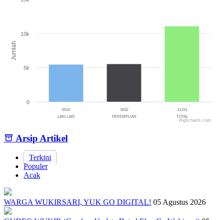
Bar chart with 3 bars.
The chart has 1 X axis displaying categories.
The chart has 1 Y axis displaying Jumlah. Range: 0 to 15000.
10k
Jumlah
5k
0
5519
5632
11151
LAKI-LAKI
PEREMPUAN
TOTAL
Highcharts.com
End of interactive chart.
Arsip Artikel
Terkini
Populer
Acak
WARGA WUKIRSARI, YUK GO DIGITAL!
05 Agustus 2026