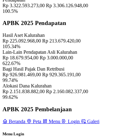
Kalurahan Wukirsari
02 April 2024
Rp 3.322.593.273,00
Rp 3.306.126.948,00
100.5%
Semangat Gotong Royong Warga Wukirsari Masih Sangat Terjaga
Sampai Saat Ini
21 November 2022
APBK 2025 Pendapatan
Profil Lurah
17 November 2021
Hasil Aset Kalurahan
Rp 225.092.968,00
Rp 213.679.420,00
Penguatan Kalurahan Berkarakter Pancasila di Wukirsari,
105.34%
Cangkringan
29 Oktober 2024
Lain-Lain Pendapatan Asli Kalurahan
Rp 18.679.954,00
Rp 3.000.000,00
Warga Dusun Pusmalang Antusias Mengikuti Kegiatan Posyandu
622.67%
Balita dan Lansia
10 Juli 2024
Bagi Hasil Pajak Dan Retribusi
Rp 926.981.469,00
Rp 929.365.191,00
99.74%
Penyaluran Bantuan Langsung Tunai Dana Desa (BLT DD) Bulan
Alokasi Dana Kalurahan
Juli di Kalurahan Wukirsari
23 Juli 2024
Rp 2.151.838.882,00
Rp 2.160.082.337,00
99.62%
Pemkal Wukirsari Menggelar Rapat Kerja Penyusunan Standar
Pelayanan: Wujud Komitmen Tingkatkan Layanan Publik
21
APBK 2025 Pembelanjaan
November 2025
Beranda
Peta
Menu
Login
Galeri
Ibu-ibu PKK Dusun Pusmalang Melaksanakan Rakor Untuk
Persiapan Lomba
04 Mei 2023
Menu Login
Rapat Koordinasi Pamong Rutin Kalurahan Wukirsari Minggu