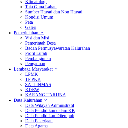
Klimatologi
Tata Guna Lahan
Sumber Hayati dan Non Hayati
Kondisi Umum
Peta
Galeri
Pemerintahan
Visi dan Misi
Pemerintah Desa
Badan Permusyawaratan Kalurahan
Profil Lurah
Pembangunan
Pengaduan
Lembaga Masyarakat
LPMK
TP PKK
SATLINMAS
RT/RW
KARANG TARUNA
Data Kalurahan
Data Wilayah Administratif
Data Pendidikan dalam KK
Data Pendidikan Ditempuh
Data Pekerjaan
Data Agama