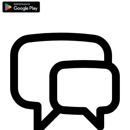
Profil Potensi Desa
30 April 2014
Sudah Memasuki Musim Penghujan, Pokja DBD Kalurahan
Wukirsari Melaksanakan Jumantik
22 Januari 2024
Wakil Bupati Sleman Menyambut Baik Kegiatan “Gerakan Kasih
Ramadhan”
19 April 2022