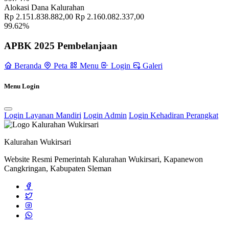
Alokasi Dana Kalurahan
Rp 2.151.838.882,00
Rp 2.160.082.337,00
99.62%
APBK 2025 Pembelanjaan
Beranda
Peta
Menu
Login
Galeri
Menu Login
Login Layanan Mandiri
Login Admin
Login Kehadiran Perangkat
Kalurahan Wukirsari
Website Resmi Pemerintah Kalurahan Wukirsari, Kapanewon
PERATURAN LURAH WUKIRSARI NOMOR 3 TAHUN 2022
Cangkringan, Kabupaten Sleman
16 September 2022