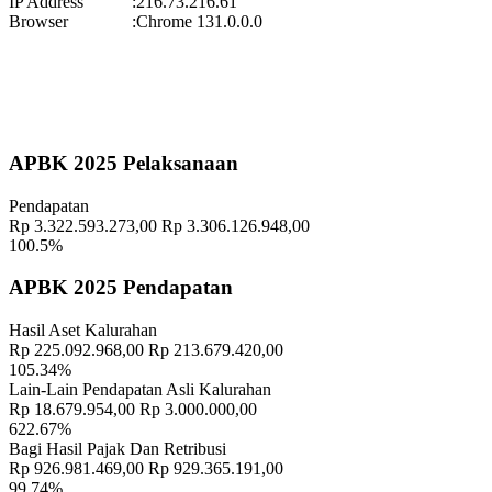
IP Address
:
216.73.216.61
Pekan Olahraga Kalurahan Wukirsari 2025 Segera Hadir!
Browser
:
Chrome 131.0.0.0
Waktu
:
15 November 2025 09:29:20
Lokasi
:
Halaman Balai Kalurahan Wukirsari
Koordinator
:
Geografis
10 November 2021
APBK 2025 Pelaksanaan
Memahami Peran dan Makna Rois dalam Pembinaan Rois di
Pendapatan
Kalurahan Wukirsari
02 April 2024
Rp 3.322.593.273,00
Rp 3.306.126.948,00
100.5%
Semangat Gotong Royong Warga Wukirsari Masih Sangat Terjaga
Sampai Saat Ini
21 November 2022
APBK 2025 Pendapatan
Profil Lurah
17 November 2021
Hasil Aset Kalurahan
Rp 225.092.968,00
Rp 213.679.420,00
Sungai Sriwil Meluap, Tanaman Petani Rusak
27 Desember 2021
105.34%
Lain-Lain Pendapatan Asli Kalurahan
Rp 18.679.954,00
Rp 3.000.000,00
622.67%
Bagi Hasil Pajak Dan Retribusi
Rp 926.981.469,00
Rp 929.365.191,00
99.74%