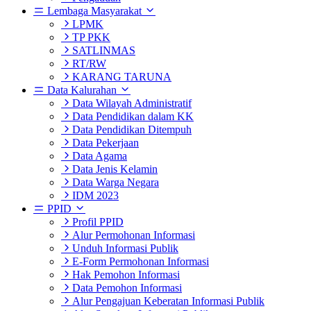
Lembaga Masyarakat
LPMK
TP PKK
SATLINMAS
RT/RW
KARANG TARUNA
Data Kalurahan
Data Wilayah Administratif
Data Pendidikan dalam KK
Data Pendidikan Ditempuh
Data Pekerjaan
Data Agama
Data Jenis Kelamin
Data Warga Negara
IDM 2023
PPID
Profil PPID
Alur Permohonan Informasi
Unduh Informasi Publik
E-Form Permohonan Informasi
Hak Pemohon Informasi
Data Pemohon Informasi
Alur Pengajuan Keberatan Informasi Publik