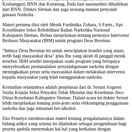
Kesbangpol, BNN dan Kemenag. Pada hari narasumber dihadirkan
dari BNN, Dinkes Sleman dan juga seorang mantan penyalah
gunaan Narkoba.
Materi pertama diisi oleh Menik Fardintika Zohara, S.Farm., Apt.
Koordinator Seksi Rehabilitasi Badan Narkotika Nasional
Kabupaten Sleman. Beliau menjelaskan tentang pentonya Intervensi
Berbasis Masyarakat (IBM) untuk program Desa Bersinar.
“Intinya Desa Bersinar ini untuk menciptakan kondisi yang aman,
tertib bagi masyarakat desa” jelas Ibu yang akrab di panggil menik
tersebut. IBM sendiri merupakan suatu program yang berupaya
menyelesaikan permasalahan penyalahgunaan narkoba dengan
meningkatkan peran serta masyarakat dalam melakukan intervensi
kepada masyarakat yang telah menggunakan narkoba.
Kemudian selanjutnya adalah penjelasan dari dr. Seruni Angreni
Susila Kepala Seksi Penyakit Tidak Menular dan Kesehatan Jiwa
Dinas Kesehatan Kabupaten Sleman. Dalam acara ini dokter Seruni
lebih menjelaskan tentang jenis-jenis serta efeksamping penggunaan
narkoba dan juga minuman ber-alkohol.
Eko Prasetyo membawakan materi tentang pengalamannya dalam
bidang adiksi yang selama ini dijalankan sebagai pengetahuan bagi
peserta apabila menemukan hal-hal yang berkaitan dengan