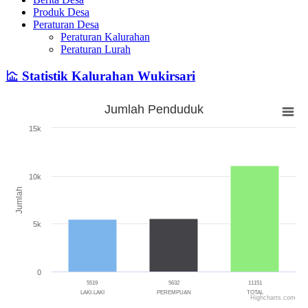
Produk Desa
Peraturan Desa
Peraturan Kalurahan
Peraturan Lurah
Statistik Kalurahan Wukirsari
Jumlah Penduduk
Jumlah Penduduk
15k
Bar chart with 3 bars.
The chart has 1 X axis displaying categories.
The chart has 1 Y axis displaying Jumlah. Range: 0 to 15000.
10k
Jumlah
5k
0
5519
5632
11151
LAKI-LAKI
PEREMPUAN
TOTAL
Highcharts.com
End of interactive chart.