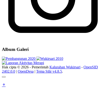
Peraturan Kalurahan Wukirsari Nomor 03 Tahun 2024
04 Oktober
2024
Album Galeri
Hak cipta © 2026 - Pemerintah
Kalurahan Wukirsari
-
OpenSID
2402.0.0
|
OpenDesa
|
Tema Silir v4.8.5
.