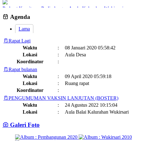
Perkuat Komitmen Perlindungan Anak, Kalurahan Wukirsari
Menggelar Sosialisasi dan Outbond Desa Ramah Anak
26 Juli 2026
Agenda
Lama
Rapat Lagi
Waktu
:
08 Januari 2020 05:58:42
Lokasi
:
Aula Desa
Koordinator
:
Rapat bulanan
Waktu
:
09 April 2020 05:59:18
Lokasi
:
Ruang rapat
Koordinator
:
PENGUMUMAN VAKSIN LANJUTAN (BOSTER)
Waktu
:
24 Agustus 2022 10:15:04
Lokasi
:
Aula Balai Kalurahan Wukirsari
Koordinator
:
Galeri Foto
Jadwal dan Agenda Sisir Adminduk Kalurahan Wukirsari
Kapanewon Cangkringan
Waktu
:
03 Februari 2023 08:44:13