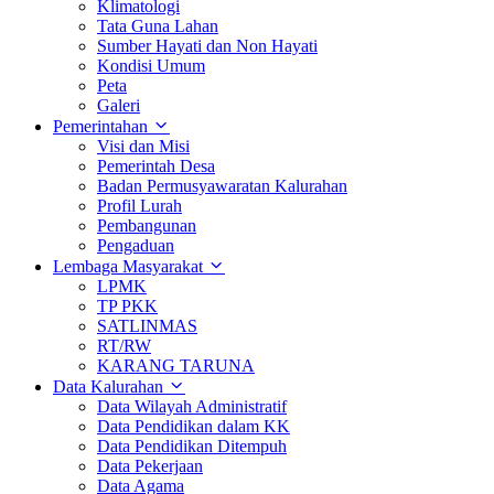
Klimatologi
Tata Guna Lahan
Sumber Hayati dan Non Hayati
Kondisi Umum
Peta
Galeri
Pemerintahan
Visi dan Misi
Pemerintah Desa
Badan Permusyawaratan Kalurahan
Profil Lurah
Pembangunan
Pengaduan
Lembaga Masyarakat
LPMK
TP PKK
SATLINMAS
RT/RW
KARANG TARUNA
Data Kalurahan
Data Wilayah Administratif
Data Pendidikan dalam KK
Data Pendidikan Ditempuh
Data Pekerjaan
Data Agama