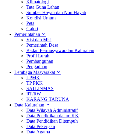
Klimatologi
Tata Guna Lahan
Sumber Hayati dan Non Hayati
Kondisi Umum
Peta
Galeri
Pemerintahan
Visi dan Misi
Pemerintah Desa
Badan Permusyawaratan Kalurahan
Profil Lurah
Pembangunan
Pengaduan
Lembaga Masyarakat
LPMK
TP PKK
SATLINMAS
RT/RW
KARANG TARUNA
Data Kalurahan
Data Wilayah Administratif
Data Pendidikan dalam KK
Data Pendidikan Ditempuh
Data Pekerjaan
Data Agama