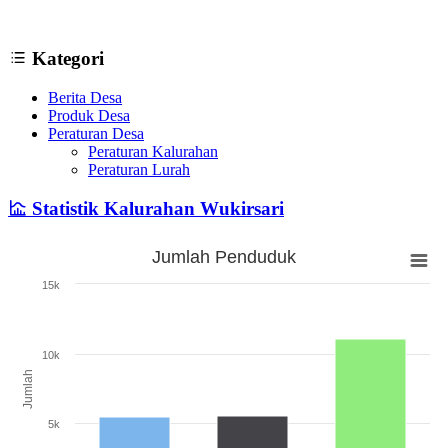
Kategori
Berita Desa
Produk Desa
Peraturan Desa
Peraturan Kalurahan
Peraturan Lurah
Statistik Kalurahan Wukirsari
Jumlah Penduduk
Jumlah Penduduk
15k
Bar chart with 3 bars.
The chart has 1 X axis displaying categories.
The chart has 1 Y axis displaying Jumlah. Range: 0 to 15000.
10k
Jumlah
5k