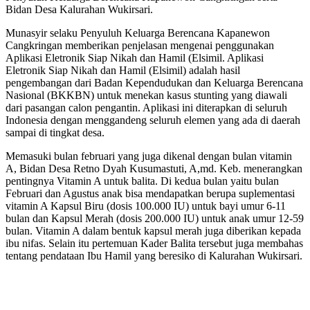
Bidan Desa Kalurahan Wukirsari.
Munasyir selaku P
enyuluh Keluarga Berencana Kapanewon
Cangkringan memberikan penjelasan mengenai penggunakan
Aplikasi E
letronik
S
iap Nikah dan Hamil (Elsimil
.
A
plikasi
E
letronik
S
iap Nikah dan Hamil (Elsimil)
adalah hasil
pengembangan dari
Badan Kependudukan dan Keluarga Berencana
Nasional (BKKBN) untuk menekan kasus stunting yang diawali
dari pasangan calon pengantin. Aplikasi ini diterapkan di seluruh
Indonesia dengan menggandeng seluruh elemen yang ada di daerah
sampai di tingkat desa.
Memasuki bulan februari yang juga dikenal dengan
bulan vitamin
A
, Bidan Desa Retno Dyah Kusumastuti, A,md. Keb. menerangkan
pentingnya Vitamin A untuk balita
. Di kedua bulan
yaitu bulan
Februari
dan Agustus
anak bisa mendapatkan berupa suplementasi
vitamin A Kapsul Biru (dosis 100.000 IU) untuk bayi umur 6-11
bulan dan Kapsul Merah (dosis 200.000 IU) untuk anak umur 12-59
bulan. Vitamin A dalam bentuk kapsul merah juga diberikan kepada
ibu nifas.
Selain itu pertemuan Kader Balita tersebut juga membahas
tentang pendataan Ibu Hamil yang beresiko di Kalurahan Wukirsari.