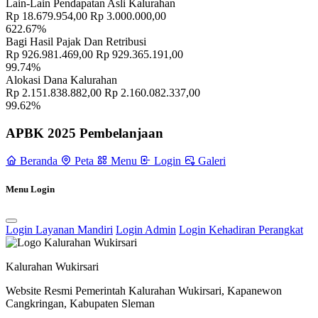
November 2022
Lain-Lain Pendapatan Asli Kalurahan
Rp 18.679.954,00
Rp 3.000.000,00
Puskesmas Cangkringan Adakan Penyuluhan Tentang Bahaya dan
622.67%
Pencegahan Penyakit Leptospirosis di RW.11 Dusun Sintokan
05
Bagi Hasil Pajak Dan Retribusi
Agustus 2024
Rp 926.981.469,00
Rp 929.365.191,00
99.74%
Alokasi Dana Kalurahan
Sambang Dusun Hari Minggu, 17 April 2022
18 April 2022
Rp 2.151.838.882,00
Rp 2.160.082.337,00
99.62%
Pertemuan Rutin Kader Balita Kalurahan Wukirsari
25 Juli 2022
APBK 2025 Pembelanjaan
Malam Kedua Gelar Budaya Kalurahan Wukirsari 2024: Suguhan
Kesenian Tradisional Memeriahkan Acara
03 September 2024
Beranda
Peta
Menu
Login
Galeri
Pemerintah Kalurahan Wukirsari Melalui KSB Menyalurkan
Menu Login
Bantuan untuk Korban Kebakaran di Padukuhan Cancangan
06
Januari 2025
Login Layanan Mandiri
Login Admin
Login Kehadiran Perangkat
Pelaksanaan Kegiatan Posyandu Balita dan Lansia dalam
Meningkatkan Kesehatan Generasi Muda dan Tua
11 September
2023
Kalurahan Wukirsari
Website Resmi Pemerintah Kalurahan Wukirsari, Kapanewon
Cangkringan, Kabupaten Sleman