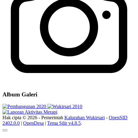
Album Galeri
Hak cipta © 2026 - Pemerintah
Kalurahan Wukirsari
-
OpenSID
2402.0.0
|
OpenDesa
|
Tema Silir v4.8.5
.