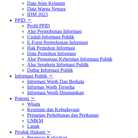
Data Jenis Kelamin
Data Warga Negara
IDM 2023
PPID
Profil PPID
Alur Permohonan Informasi
Unduh Informasi Publik
E-Form Permohonan Informasi
Hak Pemohon Informasi
Data Pemohon Informasi
Alur Pengajuan Keberatan Informasi Publik
Alur Sengketa Informasi Publik
Daftar Informasi Publik
Informasi Publik
Informasi Wajib Dan Berkala
Informas Wajib Tersedia
Informasi Wajib Diumumkan
Potensi
Wisata
Kesenian dan Kebudayaan
Pertanian Perkebunan dan Perikanan
UMKM
Lapak
Produk Hukum
Peraturan Kalurahan