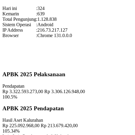
Gelar Budaya Wukirsari 2025
Hari ini
:
324
Waktu
:
13 September 2025 13:18:24
Kemarin
:
639
Total Pengunjung
:
1.128.838
Lokasi
:
Halaman Balai Kalurahan Wukirsari
Sistem Operasi
:
Android
Koordinator
:
IP Address
:
216.73.217.127
Pekan Olahraga Kalurahan Wukirsari 2025 Segera Hadir!
Browser
:
Chrome 131.0.0.0
Waktu
:
15 November 2025 09:29:20
Lokasi
:
Halaman Balai Kalurahan Wukirsari
Koordinator
:
Geografis
10 November 2021
APBK 2025 Pelaksanaan
Memahami Peran dan Makna Rois dalam Pembinaan Rois di
Pendapatan
Kalurahan Wukirsari
02 April 2024
Rp 3.322.593.273,00
Rp 3.306.126.948,00
100.5%
Semangat Gotong Royong Warga Wukirsari Masih Sangat Terjaga
Sampai Saat Ini
21 November 2022
APBK 2025 Pendapatan
Profil Lurah
17 November 2021
Hasil Aset Kalurahan
Rp 225.092.968,00
Rp 213.679.420,00
Ki Ageng Pangosongan Dan Cikal Bakal Dusun Bedoyo
01
105.34%