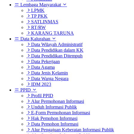
Lembaga Masyarakat
LPMK
TP PKK
SATLINMAS
RT/RW
KARANG TARUNA
Data Kalurahan
Data Wilayah Administratif
Data Pendidikan dalam KK
Data Pendidikan Ditempuh
Data Pekerjaan
Data Agama
Data Jenis Kelamin
Data Warga Negara
IDM 2023
PPID
Profil PPID
Alur Permohonan Informasi
Unduh Informasi Publik
E-Form Permohonan Informasi
Hak Pemohon Informasi
Data Pemohon Informasi
Alur Pengajuan Keberatan Informasi Publik