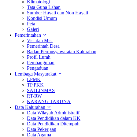
Klimatologi
Tata Guna Lahan
Sumber Hayati dan Non Hayati
Kondisi Umum
Peta
Galeri
Pemerintahan
Visi dan Misi
Pemerintah Desa
Badan Permusyawaratan Kalurahan
Profil Lurah
Pembangunan
Pengaduan
Lembaga Masyarakat
LPMK
TP PKK
SATLINMAS
RT/RW
KARANG TARUNA
Data Kalurahan
Data Wilayah Administratif
Data Pendidikan dalam KK
Data Pendidikan Ditempuh
Data Pekerjaan
Data Agama