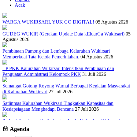
Acak
WARGA WUKIRSARI, YUK GO DIGITAL!
05 Agustus 2026
GUDEG WUKIR (Gerakan Update Data kEluarGa Wukirsari)
05
Agustus 2026
Pembinaan Pamong dan Lembaga Kalurahan Wukirsari
Memperkuat Tata Kelola Pemerintahan.
04 Agustus 2026
TP PKK Kalurahan Wukirsari Intensifkan Pembinaan dan
Penguatan Administrasi Kelompok PKK
31 Juli 2026
Semangat Gotong Royong Warnai Berbagai Kegiatan Masyarakat
di Kalurahan Wukirsari
27 Juli 2026
Satlinmas Kalurahan Wukirsari Tingkatkan Kapasitas dan
Kesiapsiagaan Menghadapi Bencana
27 Juli 2026
Perkuat Komitmen Perlindungan Anak, Kalurahan Wukirsari
Menggelar Sosialisasi dan Outbond Desa Ramah Anak
26 Juli 2026
Agenda