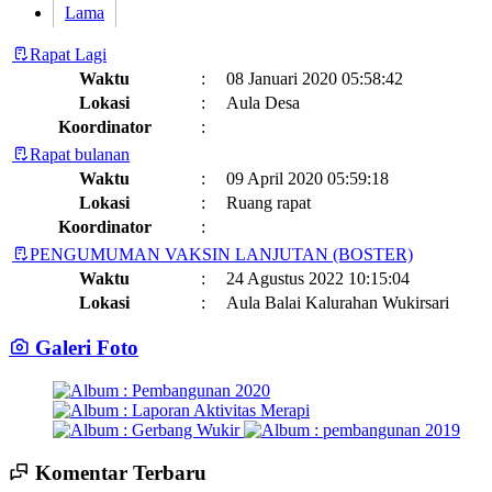
Lama
Rapat Lagi
Waktu
:
08 Januari 2020 05:58:42
Lokasi
:
Aula Desa
Koordinator
:
Rapat bulanan
Waktu
:
09 April 2020 05:59:18
Lokasi
:
Ruang rapat
Koordinator
:
PENGUMUMAN VAKSIN LANJUTAN (BOSTER)
Waktu
:
24 Agustus 2022 10:15:04
Lokasi
:
Aula Balai Kalurahan Wukirsari
Koordinator
:
Galeri Foto
Jadwal dan Agenda Sisir Adminduk Kalurahan Wukirsari
Kapanewon Cangkringan
Waktu
:
03 Februari 2023 08:44:13
Lokasi
:
Sumber Hayati dan Non Hayati
10 November 2021
Koordinator
:
Komentar Terbaru
14 Juli 2025 14:17:22
Sisir Adminduk Kalurahan Wukirsari, Kapanewon Cangkringan
Kronologi Erupsi Merapi tanggal 5 November 2010
04 November
terima kasih pak ...
selengkapnya