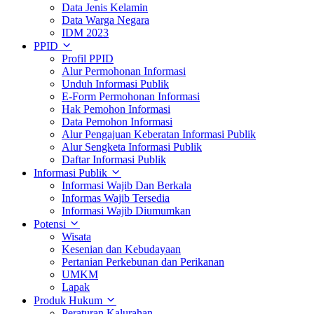
Data Jenis Kelamin
Data Warga Negara
IDM 2023
PPID
Profil PPID
Alur Permohonan Informasi
Unduh Informasi Publik
E-Form Permohonan Informasi
Hak Pemohon Informasi
Data Pemohon Informasi
Alur Pengajuan Keberatan Informasi Publik
Alur Sengketa Informasi Publik
Daftar Informasi Publik
Informasi Publik
Informasi Wajib Dan Berkala
Informas Wajib Tersedia
Informasi Wajib Diumumkan
Potensi
Wisata
Kesenian dan Kebudayaan
Pertanian Perkebunan dan Perikanan
UMKM
Lapak
Produk Hukum
Peraturan Kalurahan