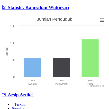
Statistik Kalurahan Wukirsari
Jumlah Penduduk
Jumlah Penduduk
15k
Bar chart with 3 bars.
The chart has 1 X axis displaying categories.
The chart has 1 Y axis displaying Jumlah. Range: 0 to 15000.
10k
Jumlah
5k
0
5519
5632
11151
LAKI-LAKI
PEREMPUAN
TOTAL
Highcharts.com
End of interactive chart.
Arsip Artikel
Terkini
Populer