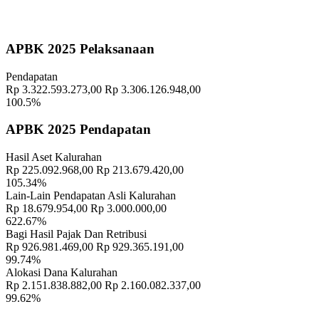
Koordinator
:
Geografis
10 November 2021
APBK 2025 Pelaksanaan
Memahami Peran dan Makna Rois dalam Pembinaan Rois di
Pendapatan
Kalurahan Wukirsari
02 April 2024
Rp 3.322.593.273,00
Rp 3.306.126.948,00
100.5%
Semangat Gotong Royong Warga Wukirsari Masih Sangat Terjaga
Sampai Saat Ini
21 November 2022
APBK 2025 Pendapatan
Profil Lurah
17 November 2021
Hasil Aset Kalurahan
Rp 225.092.968,00
Rp 213.679.420,00
Rapat Koordinasi Pamong Kalurahan Wukirsari: Perkuat Sinergi,
105.34%
Dilanjutkan Buka Bersama dan Tarawih Keliling
20 Maret 2025
Lain-Lain Pendapatan Asli Kalurahan
Rp 18.679.954,00
Rp 3.000.000,00
Penyaluran Program Bansos Beras Atau Bantuan Pangan Oleh
622.67%
Pemerintah Kalurahan Wukirsari
18 April 2023
Bagi Hasil Pajak Dan Retribusi
Rp 926.981.469,00
Rp 929.365.191,00
99.74%
Mahasiswa Psikologi UMBY Bangun Literasi Masyarakat tentang
Alokasi Dana Kalurahan
Anak Berkebutuhan Khusus
19 Desember 2025
Rp 2.151.838.882,00
Rp 2.160.082.337,00
99.62%
Evaluasi Tim Relawan Kamboja Kalurahan Wukirsari.
13
November 2021