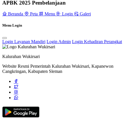
APBK 2025 Pembelanjaan
Bupati Sleman Serahkan Bantuan Hibah Keagamaan
11 November
Beranda
Peta
Menu
Login
Galeri
2021
Penyaluran Bansos Beras Tahap Ke-5 di Kalurahan Wukirsari
Menu Login
Dipantau Langsung oleh Lurah Wukirsari
19 Oktober 2023
Login Layanan Mandiri
Login Admin
Login Kehadiran Perangkat
Carik Wukirsari Tinjau Penataan Lapangan Watuadeg
25 Mei 2022
Kalurahan Wukirsari
Website Resmi Pemerintah Kalurahan Wukirsari, Kapanewon
Cangkringan, Kabupaten Sleman