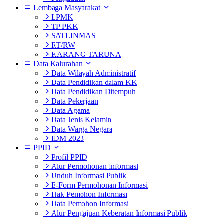
Lembaga Masyarakat
LPMK
TP PKK
SATLINMAS
RT/RW
KARANG TARUNA
Data Kalurahan
Data Wilayah Administratif
Data Pendidikan dalam KK
Data Pendidikan Ditempuh
Data Pekerjaan
Data Agama
Data Jenis Kelamin
Data Warga Negara
IDM 2023
PPID
Profil PPID
Alur Permohonan Informasi
Unduh Informasi Publik
E-Form Permohonan Informasi
Hak Pemohon Informasi
Data Pemohon Informasi
Alur Pengajuan Keberatan Informasi Publik