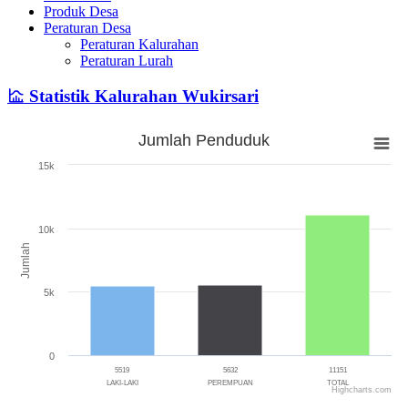
Produk Desa
Peraturan Desa
Peraturan Kalurahan
Peraturan Lurah
Statistik Kalurahan Wukirsari
Jumlah Penduduk
Jumlah Penduduk
15k
Bar chart with 3 bars.
The chart has 1 X axis displaying categories.
The chart has 1 Y axis displaying Jumlah. Range: 0 to 15000.
10k
Jumlah
5k
0
5519
5632
11151
LAKI-LAKI
PEREMPUAN
TOTAL
Highcharts.com
End of interactive chart.