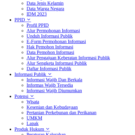
Data Jenis Kelamin
Data Warga Negara
IDM 2023
PPID
Profil PPID
Alur Permohonan Informasi
Unduh Informasi Publik
E-Form Permohonan Informasi
Hak Pemohon Informasi
Data Pemohon Informasi
Alur Pengajuan Keberatan Informasi Publik
Alur Sengketa Informasi Publik
Daftar Informasi Publik
Informasi Publik
Informasi Wajib Dan Berkala
Informas Wajib Tersedia
Informasi Wajib Diumumkan
Potensi
Wisata
Kesenian dan Kebudayaan
Pertanian Perkebunan dan Perikanan
UMKM
Lapak
Produk Hukum
Peraturan Kalurahan