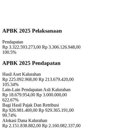
Pekan Olahraga Kalurahan Wukirsari 2025 Segera Hadir!
Waktu
:
15 November 2025 09:29:20
Lokasi
:
Halaman Balai Kalurahan Wukirsari
Koordinator
:
APBK 2025 Pelaksanaan
Pendapatan
Rp 3.322.593.273,00
Rp 3.306.126.948,00
100.5%
APBK 2025 Pendapatan
Hasil Aset Kalurahan
Rp 225.092.968,00
Rp 213.679.420,00
105.34%
Lain-Lain Pendapatan Asli Kalurahan
Rp 18.679.954,00
Rp 3.000.000,00
622.67%
Bagi Hasil Pajak Dan Retribusi
Rp 926.981.469,00
Rp 929.365.191,00
99.74%
Alokasi Dana Kalurahan
Rp 2.151.838.882,00
Rp 2.160.082.337,00