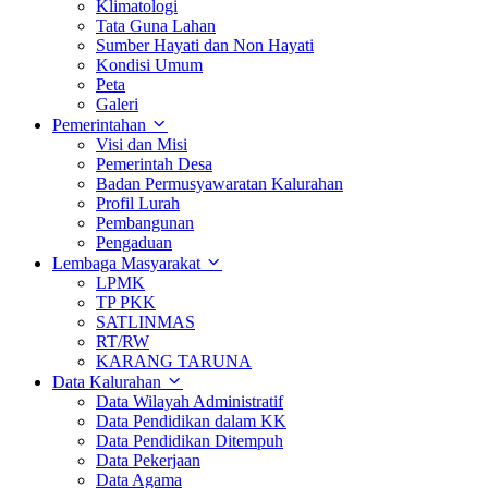
Klimatologi
Tata Guna Lahan
Sumber Hayati dan Non Hayati
Kondisi Umum
Peta
Galeri
Pemerintahan
Visi dan Misi
Pemerintah Desa
Badan Permusyawaratan Kalurahan
Profil Lurah
Pembangunan
Pengaduan
Lembaga Masyarakat
LPMK
TP PKK
SATLINMAS
RT/RW
KARANG TARUNA
Data Kalurahan
Data Wilayah Administratif
Data Pendidikan dalam KK
Data Pendidikan Ditempuh
Data Pekerjaan
Data Agama