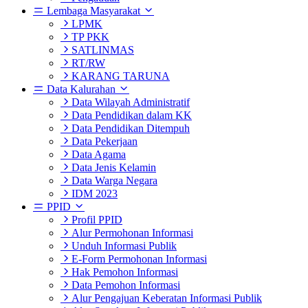
Lembaga Masyarakat
LPMK
TP PKK
SATLINMAS
RT/RW
KARANG TARUNA
Data Kalurahan
Data Wilayah Administratif
Data Pendidikan dalam KK
Data Pendidikan Ditempuh
Data Pekerjaan
Data Agama
Data Jenis Kelamin
Data Warga Negara
IDM 2023
PPID
Profil PPID
Alur Permohonan Informasi
Unduh Informasi Publik
E-Form Permohonan Informasi
Hak Pemohon Informasi
Data Pemohon Informasi
Alur Pengajuan Keberatan Informasi Publik