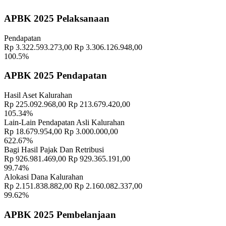
Geografis
10 November 2021
APBK 2025 Pelaksanaan
Memahami Peran dan Makna Rois dalam Pembinaan Rois di
Pendapatan
Kalurahan Wukirsari
02 April 2024
Rp 3.322.593.273,00
Rp 3.306.126.948,00
100.5%
Semangat Gotong Royong Warga Wukirsari Masih Sangat Terjaga
Sampai Saat Ini
21 November 2022
APBK 2025 Pendapatan
Profil Lurah
17 November 2021
Hasil Aset Kalurahan
Rp 225.092.968,00
Rp 213.679.420,00
Sibudi Dikucir Untuk Dusun Geblog Dan Sabrangwetan.
11
105.34%
November 2021
Lain-Lain Pendapatan Asli Kalurahan
Rp 18.679.954,00
Rp 3.000.000,00
622.67%
Bagi Hasil Pajak Dan Retribusi
Rp 926.981.469,00
Rp 929.365.191,00
99.74%
Alokasi Dana Kalurahan
Rp 2.151.838.882,00
Rp 2.160.082.337,00
99.62%
APBK 2025 Pembelanjaan