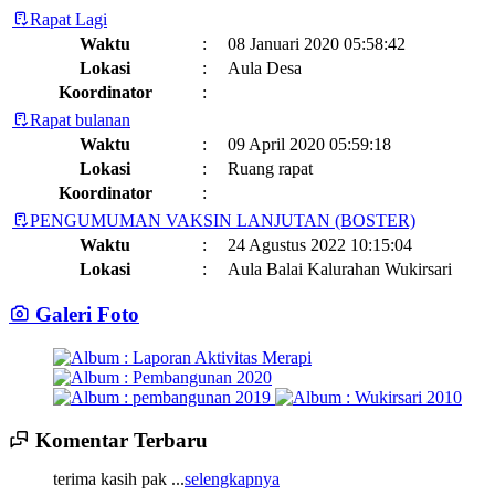
Rapat Lagi
Waktu
:
08 Januari 2020 05:58:42
Lokasi
:
Aula Desa
Koordinator
:
Rapat bulanan
Waktu
:
09 April 2020 05:59:18
Lokasi
:
Ruang rapat
Koordinator
:
PENGUMUMAN VAKSIN LANJUTAN (BOSTER)
Waktu
:
24 Agustus 2022 10:15:04
Lokasi
:
Aula Balai Kalurahan Wukirsari
Koordinator
:
Galeri Foto
Jadwal dan Agenda Sisir Adminduk Kalurahan Wukirsari
Kapanewon Cangkringan
Waktu
:
03 Februari 2023 08:44:13
Lokasi
:
Sumber Hayati dan Non Hayati
10 November 2021
Koordinator
:
Komentar Terbaru
14 Juli 2025 14:17:22
Sisir Adminduk Kalurahan Wukirsari, Kapanewon Cangkringan
Kronologi Erupsi Merapi tanggal 5 November 2010
04 November
terima kasih pak ...
selengkapnya
Tahun 2024
2022
Waktu
:
02 Mei 2024 10:24:40