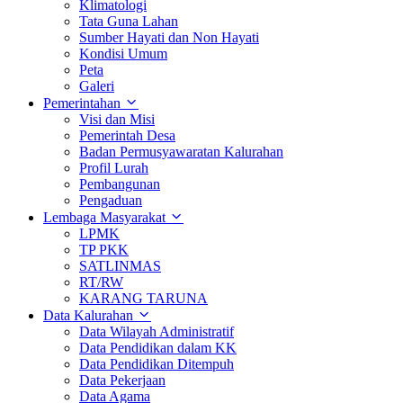
Klimatologi
Tata Guna Lahan
Sumber Hayati dan Non Hayati
Kondisi Umum
Peta
Galeri
Pemerintahan
Visi dan Misi
Pemerintah Desa
Badan Permusyawaratan Kalurahan
Profil Lurah
Pembangunan
Pengaduan
Lembaga Masyarakat
LPMK
TP PKK
SATLINMAS
RT/RW
KARANG TARUNA
Data Kalurahan
Data Wilayah Administratif
Data Pendidikan dalam KK
Data Pendidikan Ditempuh
Data Pekerjaan
Data Agama