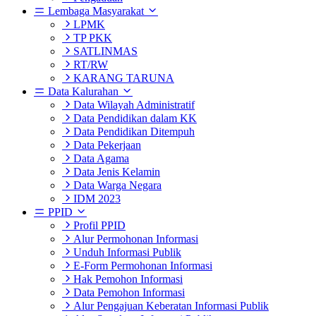
Lembaga Masyarakat
LPMK
TP PKK
SATLINMAS
RT/RW
KARANG TARUNA
Data Kalurahan
Data Wilayah Administratif
Data Pendidikan dalam KK
Data Pendidikan Ditempuh
Data Pekerjaan
Data Agama
Data Jenis Kelamin
Data Warga Negara
IDM 2023
PPID
Profil PPID
Alur Permohonan Informasi
Unduh Informasi Publik
E-Form Permohonan Informasi
Hak Pemohon Informasi
Data Pemohon Informasi
Alur Pengajuan Keberatan Informasi Publik