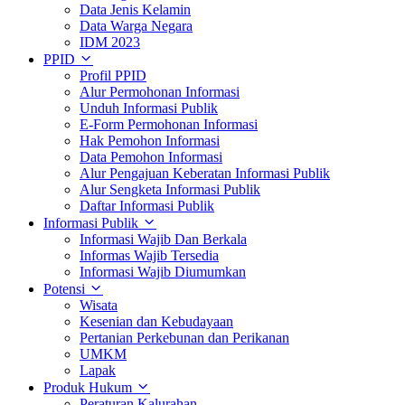
Data Jenis Kelamin
Data Warga Negara
IDM 2023
PPID
Profil PPID
Alur Permohonan Informasi
Unduh Informasi Publik
E-Form Permohonan Informasi
Hak Pemohon Informasi
Data Pemohon Informasi
Alur Pengajuan Keberatan Informasi Publik
Alur Sengketa Informasi Publik
Daftar Informasi Publik
Informasi Publik
Informasi Wajib Dan Berkala
Informas Wajib Tersedia
Informasi Wajib Diumumkan
Potensi
Wisata
Kesenian dan Kebudayaan
Pertanian Perkebunan dan Perikanan
UMKM
Lapak
Produk Hukum
Peraturan Kalurahan