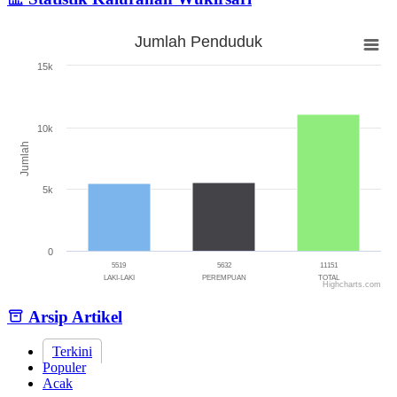
Jumlah Penduduk
Jumlah Penduduk
15k
Bar chart with 3 bars.
The chart has 1 X axis displaying categories.
The chart has 1 Y axis displaying Jumlah. Range: 0 to 15000.
10k
Jumlah
5k
0
5519
5632
11151
LAKI-LAKI
PEREMPUAN
TOTAL
Highcharts.com
End of interactive chart.
Arsip Artikel
Terkini
Populer
Acak