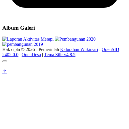
Album Galeri
Hak cipta © 2026 - Pemerintah
Kalurahan Wukirsari
-
OpenSID
2402.0.0
|
OpenDesa
|
Tema Silir v4.8.5
.