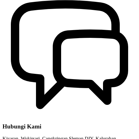
Peraturan Kalurahan Wukirsari Nomor 03Tahun 2023
06 Oktober
2023
Dinas KUKM Sleman Adakan Bimtek Untuk Bumdes Dan
Lembaga Kalurahan Wukirsari
25 Juli 2022
Rapat Koordinasi Dukuh Se-Kalurahan Wukirsari
02 Maret 2022
Pemerintah Kalurahan Wukirsari Menyalurkan BLT Desa Bulan
Desember Tahun 2022
06 Desember 2022
Hubungi Kami
Pertandingan Bola Voli Pekan Olah Raga Desa (Pordes) Wukirsari
Kiyaran, Wukirsari, Cangkringan,Sleman,DIY, Kalurahan