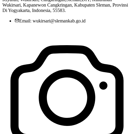
2022
15 September 2022
Wukirsari, Kapanewon Cangkringan, Kabupaten Sleman, Provinsi
Di Yogyakarta, Indonesia, 55583.
Email: wukirsari@slemankab.go.id