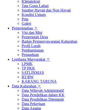
Klimatologi
Tata Guna Lahan
Sumber Hayati dan Non Hayati
Kondisi Umum
Peta
Galeri
Pemerintahan
Visi dan Misi
Pemerintah Desa
Badan Permusyawaratan Kalurahan
Profil Lurah
Pembangunan
Pengaduan
Lembaga Masyarakat
LPMK
TP PKK
SATLINMAS
RT/RW
KARANG TARUNA
Data Kalurahan
Data Wilayah Administratif
Data Pendidikan dalam KK
Data Pendidikan Ditempuh
Data Pekerjaan
Data Agama