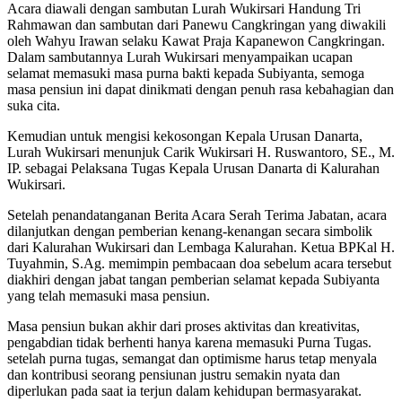
Acara diawali dengan sambutan Lurah Wukirsari Handung Tri
Rahmawan dan sambutan dari Panewu Cangkringan yang diwakili
oleh Wahyu Irawan selaku Kawat Praja Kapanewon Cangkringan.
Dalam sambutannya Lurah Wukirsari menyampaikan ucapan
selamat memasuki masa purna bakti kepada Subiyanta, semoga
masa pensiun ini dapat dinikmati dengan penuh rasa kebahagian dan
suka cita.
Kemudian untuk mengisi kekosongan Kepala Urusan Danarta,
Lurah Wukirsari menunjuk Carik Wukirsari H. Ruswantoro, SE., M.
IP. sebagai Pelaksana Tugas Kepala Urusan Danarta di Kalurahan
Wukirsari.
Setelah penandatanganan Berita Acara Serah Terima Jabatan, acara
dilanjutkan dengan pemberian kenang-kenangan secara simbolik
dari Kalurahan Wukirsari dan Lembaga Kalurahan. Ketua BPKal H.
Tuyahmin, S.Ag. memimpin pembacaan doa sebelum acara tersebut
diakhiri dengan jabat tangan pemberian selamat kepada Subiyanta
yang telah memasuki masa pensiun.
Masa pensiun bukan akhir dari proses aktivitas dan kreativitas,
pengabdian tidak berhenti hanya karena memasuki Purna Tugas.
setelah purna tugas, semangat dan optimisme harus tetap menyala
dan kontribusi seorang pensiunan justru semakin nyata dan
diperlukan pada saat ia terjun dalam kehidupan bermasyarakat.