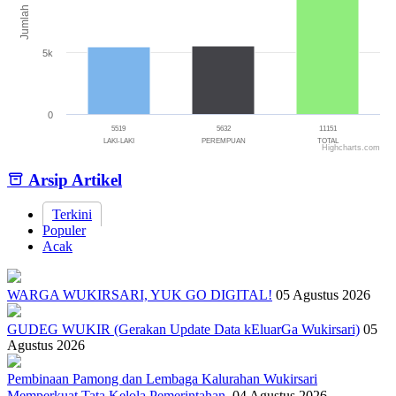
Jumlah
5k
0
5519
5632
11151
LAKI-LAKI
PEREMPUAN
TOTAL
Highcharts.com
End of interactive chart.
Arsip Artikel
Terkini
Populer
Acak
WARGA WUKIRSARI, YUK GO DIGITAL!
05 Agustus 2026
GUDEG WUKIR (Gerakan Update Data kEluarGa Wukirsari)
05
Agustus 2026
Pembinaan Pamong dan Lembaga Kalurahan Wukirsari
Memperkuat Tata Kelola Pemerintahan.
04 Agustus 2026