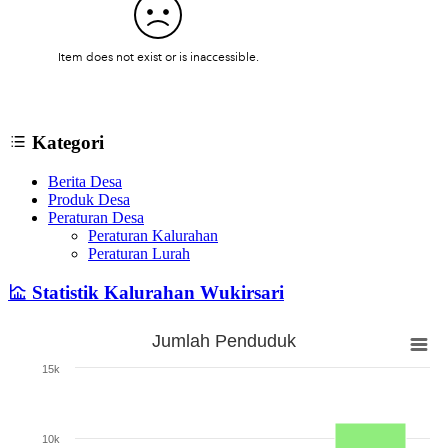
Kategori
Berita Desa
Produk Desa
Peraturan Desa
Peraturan Kalurahan
Peraturan Lurah
Statistik Kalurahan Wukirsari
Jumlah Penduduk
Jumlah Penduduk
15k
Bar chart with 3 bars.
The chart has 1 X axis displaying categories.
The chart has 1 Y axis displaying Jumlah. Range: 0 to 15000.
10k