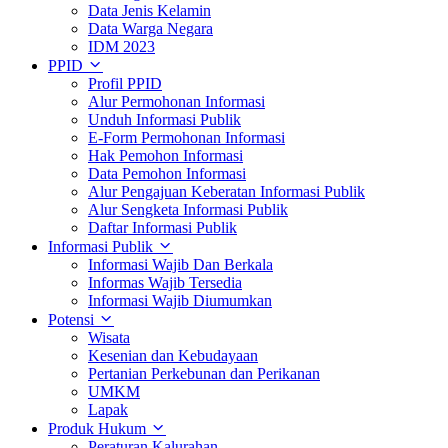
Data Jenis Kelamin
Data Warga Negara
IDM 2023
PPID
Profil PPID
Alur Permohonan Informasi
Unduh Informasi Publik
E-Form Permohonan Informasi
Hak Pemohon Informasi
Data Pemohon Informasi
Alur Pengajuan Keberatan Informasi Publik
Alur Sengketa Informasi Publik
Daftar Informasi Publik
Informasi Publik
Informasi Wajib Dan Berkala
Informas Wajib Tersedia
Informasi Wajib Diumumkan
Potensi
Wisata
Kesenian dan Kebudayaan
Pertanian Perkebunan dan Perikanan
UMKM
Lapak
Produk Hukum
Peraturan Kalurahan