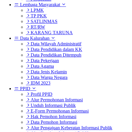
Lembaga Masyarakat
LPMK
TP PKK
SATLINMAS
RT/RW
KARANG TARUNA
Data Kalurahan
Data Wilayah Administratif
Data Pendidikan dalam KK
Data Pendidikan Ditempuh
Data Pekerjaan
Data Agama
Data Jenis Kelamin
Data Warga Negara
IDM 2023
PPID
Profil PPID
Alur Permohonan Informasi
Unduh Informasi Publik
E-Form Permohonan Informasi
Hak Pemohon Informasi
Data Pemohon Informasi
Alur Pengajuan Keberatan Informasi Publik