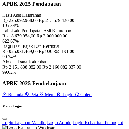
APBK 2025 Pendapatan
Profil Lurah
17 November 2021
Hasil Aset Kalurahan
Kemeriahan Gelar Budaya Kalurahan Wukirsari: Pertunjukan Jatilan
Rp 225.092.968,00
Rp 213.679.420,00
Memukau di Hari Kedua
02 November 2023
105.34%
Lain-Lain Pendapatan Asli Kalurahan
Memperingati Hari Nusantara Tahun 2022
13 Desember 2022
Rp 18.679.954,00
Rp 3.000.000,00
622.67%
Bagi Hasil Pajak Dan Retribusi
Sambang Dusun Minggu Terakhir Bulan Januari Tahun 2024
29
Rp 926.981.469,00
Rp 929.365.191,00
Januari 2024
99.74%
Alokasi Dana Kalurahan
Pertemuan TP-PKK Kalurahan Wukirsari Dalam Rangka Persiapan
Rp 2.151.838.882,00
Rp 2.160.082.337,00
Lomba Innovatif
05 Mei 2023
99.62%
PERATURAN LURAH WUKIRSARI NOMOR 03 TAHUN
APBK 2025 Pembelanjaan
2022
11 Januari 2024
Beranda
Peta
Menu
Login
Galeri
Selamat Hari Pramuka, 14 Agustus 2023
14 Agustus 2023
Menu Login
Wukirsari Dorong Digitalisasi Arsip, Pamong Dibekali Keamanan
Siber dan Tanda Tangan Elektronik
15 Desember 2025
Login Layanan Mandiri
Login Admin
Login Kehadiran Perangkat