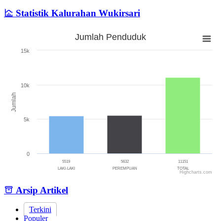
Statistik Kalurahan Wukirsari
Jumlah Penduduk
Jumlah Penduduk
15k
Bar chart with 3 bars.
The chart has 1 X axis displaying categories.
The chart has 1 Y axis displaying Jumlah. Range: 0 to 15000.
10k
Jumlah
5k
0
5519
5632
11151
LAKI-LAKI
PEREMPUAN
TOTAL
Highcharts.com
End of interactive chart.
Arsip Artikel
Terkini
Populer