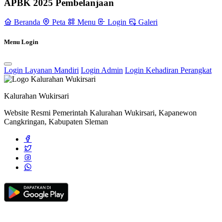
APBK 2025 Pembelanjaan
Alur Pengajuan Keberatan Informasi Publik
15 November 2021
Beranda
Peta
Menu
Login
Galeri
Di Lereng Merapi, Bunga Jantung Pisang Diolah Menjadi Keripik
Menu Login
Beraneka Rasa
13 April 2022
Pemerintah Kalurahan Wukirsari Melaksanakan Sosialisasi Fasilitasi
Login Layanan Mandiri
Login Admin
Login Kehadiran Perangkat
Akte
19 Desember 2023
Kalurahan Wukirsari
Website Resmi Pemerintah Kalurahan Wukirsari, Kapanewon
Cangkringan, Kabupaten Sleman