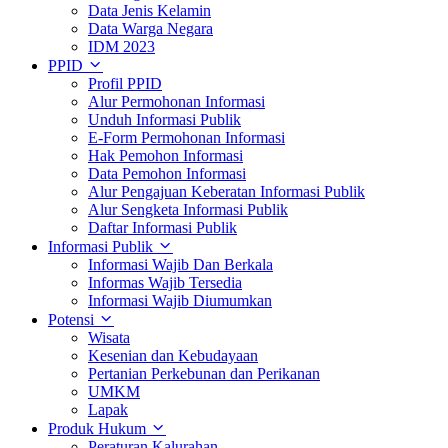
Data Jenis Kelamin
Data Warga Negara
IDM 2023
PPID
Profil PPID
Alur Permohonan Informasi
Unduh Informasi Publik
E-Form Permohonan Informasi
Hak Pemohon Informasi
Data Pemohon Informasi
Alur Pengajuan Keberatan Informasi Publik
Alur Sengketa Informasi Publik
Daftar Informasi Publik
Informasi Publik
Informasi Wajib Dan Berkala
Informas Wajib Tersedia
Informasi Wajib Diumumkan
Potensi
Wisata
Kesenian dan Kebudayaan
Pertanian Perkebunan dan Perikanan
UMKM
Lapak
Produk Hukum
Peraturan Kalurahan