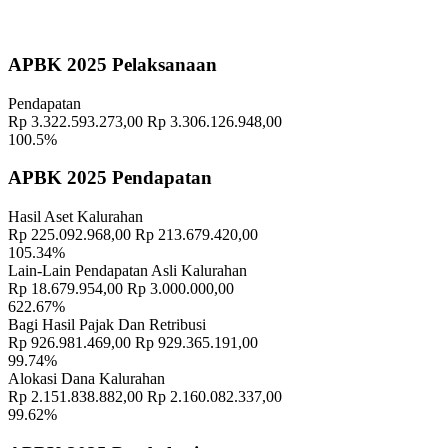
Geografis
10 November 2021
APBK 2025 Pelaksanaan
Memahami Peran dan Makna Rois dalam Pembinaan Rois di
Pendapatan
Kalurahan Wukirsari
02 April 2024
Rp 3.322.593.273,00
Rp 3.306.126.948,00
100.5%
Semangat Gotong Royong Warga Wukirsari Masih Sangat Terjaga
Sampai Saat Ini
21 November 2022
APBK 2025 Pendapatan
Profil Lurah
17 November 2021
Hasil Aset Kalurahan
Rp 225.092.968,00
Rp 213.679.420,00
Padukuhan Sintokan Menggelar Musduk, Bahas Rembug DTKS
105.34%
dan Isu Strategis Lainnya
09 September 2024
Lain-Lain Pendapatan Asli Kalurahan
Rp 18.679.954,00
Rp 3.000.000,00
13 Tahun Erupsi Merapi: Kenangan dan Peringatan
06 November
622.67%
2023
Bagi Hasil Pajak Dan Retribusi
Rp 926.981.469,00
Rp 929.365.191,00
99.74%
Informasi Penyelenggaraan Pelayanan Publik Pemerintah Kalurahan
Alokasi Dana Kalurahan
Wukirsari
05 April 2024
Rp 2.151.838.882,00
Rp 2.160.082.337,00
99.62%
Menyongsong Perubahan Positif, Menggapai Keberkahan Di Tahun
Baru Islam 1445 Hijriyah
19 Juli 2023