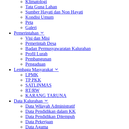
Klimatologi
Tata Guna Lahan
Sumber Hayati dan Non Hayati
Kondisi Umum
Peta
Galeri
Pemerintahan
Visi dan Misi
Pemerintah Desa
Badan Permusyawaratan Kalurahan
Profil Lurah
Pembangunan
Pengaduan
Lembaga Masyarakat
LPMK
TP PKK
SATLINMAS
RT/RW
KARANG TARUNA
Data Kalurahan
Data Wilayah Administratif
Data Pendidikan dalam KK
Data Pendidikan Ditempuh
Data Pekerjaan
Data Agama