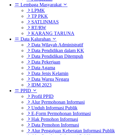
Lembaga Masyarakat
LPMK
TP PKK
SATLINMAS
RT/RW
KARANG TARUNA
Data Kalurahan
Data Wilayah Administratif
Data Pendidikan dalam KK
Data Pendidikan Ditempuh
Data Pekerjaan
Data Agama
Data Jenis Kelamin
Data Warga Negara
IDM 2023
PPID
Profil PPID
Alur Permohonan Informasi
Unduh Informasi Publik
E-Form Permohonan Informasi
Hak Pemohon Informasi
Data Pemohon Informasi
Alur Pengajuan Keberatan Informasi Publik