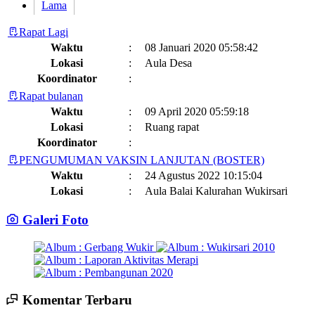
Lama
Rapat Lagi
Waktu
:
08 Januari 2020 05:58:42
Lokasi
:
Aula Desa
Koordinator
:
Rapat bulanan
Waktu
:
09 April 2020 05:59:18
Lokasi
:
Ruang rapat
Koordinator
:
PENGUMUMAN VAKSIN LANJUTAN (BOSTER)
Waktu
:
24 Agustus 2022 10:15:04
Lokasi
:
Aula Balai Kalurahan Wukirsari
Koordinator
:
Galeri Foto
Jadwal dan Agenda Sisir Adminduk Kalurahan Wukirsari
Kapanewon Cangkringan
Waktu
:
03 Februari 2023 08:44:13
Lokasi
:
Sumber Hayati dan Non Hayati
10 November 2021
Koordinator
:
14 Juli 2025 14:17:22
Komentar Terbaru
Sisir Adminduk Kalurahan Wukirsari, Kapanewon Cangkringan
terima kasih pak ...
selengkapnya
Kronologi Erupsi Merapi tanggal 5 November 2010
04 November
Tahun 2024