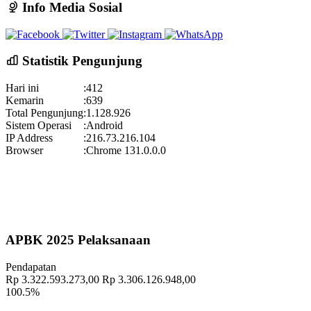
Info Media Sosial
lestarikan....
selengkapnya
Lokasi
:
Peningkatan Kapasitas Kelompok Jagawarga Kalurahan Wukirsari
Koordinator
:
Tahun 2021
30 Desember 2021
21 Desember 2021 18:42:10
Hadirilah Pengajian Gelar Budaya Wukirsari 2025
Semoga penghuni rumah sehat...
selengkapnya
Statistik Pengunjung
Waktu
:
18 September 2025 19:00:36
Hasil Pertandingan Bulu Tangkis di Lomba Pekan Olahraga
Kalurahan Wukirsari Tahun 2023
12 September 2023
Lokasi
:
Halaman Balai Kalurahan Wukirsari
Hari ini
:
412
Koordinator
:
Kemarin
:
639
Gelar Budaya Wukirsari 2025
Total Pengunjung
:
1.128.926
Waktu
:
13 September 2025 13:18:24
Sistem Operasi
:
Android
IP Address
:
216.73.216.104
Lokasi
:
Halaman Balai Kalurahan Wukirsari
Browser
:
Chrome 131.0.0.0
Koordinator
:
Pekan Olahraga Kalurahan Wukirsari 2025 Segera Hadir!
Waktu
:
15 November 2025 09:29:20
Lokasi
:
Halaman Balai Kalurahan Wukirsari
Koordinator
:
APBK 2025 Pelaksanaan
Pendapatan
Rp 3.322.593.273,00
Rp 3.306.126.948,00
100.5%