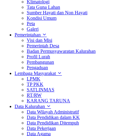
Klimatologi
Tata Guna Lahan
Sumber Hayati dan Non Hayati
Kondisi Umum
Peta
Galeri
Pemerintahan
Visi dan Misi
Pemerintah Desa
Badan Permusyawaratan Kalurahan
Profil Lurah
Pembangunan
Pengaduan
Lembaga Masyarakat
LPMK
TP PKK
SATLINMAS
RT/RW
KARANG TARUNA
Data Kalurahan
Data Wilayah Administratif
Data Pendidikan dalam KK
Data Pendidikan Ditempuh
Data Pekerjaan
Data Agama