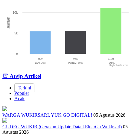
The chart has 1 X axis displaying categories.
The chart has 1 Y axis displaying Jumlah. Range: 0 to 15000.
10k
Jumlah
5k
0
5519
5632
11151
LAKI-LAKI
PEREMPUAN
TOTAL
Highcharts.com
End of interactive chart.
Arsip Artikel
Terkini
Populer
Acak
WARGA WUKIRSARI, YUK GO DIGITAL!
05 Agustus 2026
GUDEG WUKIR (Gerakan Update Data kEluarGa Wukirsari)
05
Agustus 2026