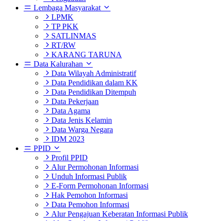
Lembaga Masyarakat
LPMK
TP PKK
SATLINMAS
RT/RW
KARANG TARUNA
Data Kalurahan
Data Wilayah Administratif
Data Pendidikan dalam KK
Data Pendidikan Ditempuh
Data Pekerjaan
Data Agama
Data Jenis Kelamin
Data Warga Negara
IDM 2023
PPID
Profil PPID
Alur Permohonan Informasi
Unduh Informasi Publik
E-Form Permohonan Informasi
Hak Pemohon Informasi
Data Pemohon Informasi
Alur Pengajuan Keberatan Informasi Publik