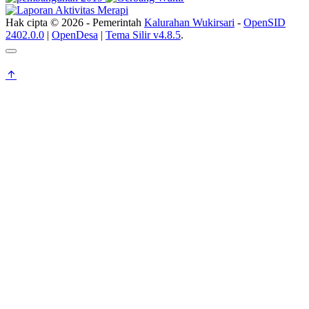
Hak cipta © 2026 - Pemerintah
Kalurahan Wukirsari
-
OpenSID
2402.0.0
|
OpenDesa
|
Tema Silir v4.8.5
.