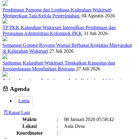
Pembinaan Pamong dan Lembaga Kalurahan Wukirsari
Memperkuat Tata Kelola Pemerintahan.
04 Agustus 2026
TP PKK Kalurahan Wukirsari Intensifkan Pembinaan dan
Penguatan Administrasi Kelompok PKK
31 Juli 2026
Semangat Gotong Royong Warnai Berbagai Kegiatan Masyarakat
di Kalurahan Wukirsari
27 Juli 2026
Satlinmas Kalurahan Wukirsari Tingkatkan Kapasitas dan
Kesiapsiagaan Menghadapi Bencana
27 Juli 2026
Perkuat Komitmen Perlindungan Anak, Kalurahan Wukirsari
Menggelar Sosialisasi dan Outbond Desa Ramah Anak
26 Juli 2026
Agenda
Sumber Hayati dan Non Hayati
10 November 2021
Lama
Kronologi Erupsi Merapi tanggal 5 November 2010
04 November
Rapat Lagi
2022
Waktu
:
08 Januari 2020 05:58:42
Lokasi
:
Aula Desa
Kegiatan Positif Di Bulan Puasa, Karang Taruna Wukirsari Berbagi
Koordinator
:
Takjil Kepada Para Pengendara
09 April 2022