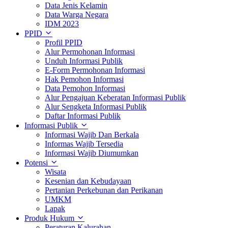
Data Jenis Kelamin
Data Warga Negara
IDM 2023
PPID
Profil PPID
Alur Permohonan Informasi
Unduh Informasi Publik
E-Form Permohonan Informasi
Hak Pemohon Informasi
Data Pemohon Informasi
Alur Pengajuan Keberatan Informasi Publik
Alur Sengketa Informasi Publik
Daftar Informasi Publik
Informasi Publik
Informasi Wajib Dan Berkala
Informas Wajib Tersedia
Informasi Wajib Diumumkan
Potensi
Wisata
Kesenian dan Kebudayaan
Pertanian Perkebunan dan Perikanan
UMKM
Lapak
Produk Hukum
Peraturan Kalurahan