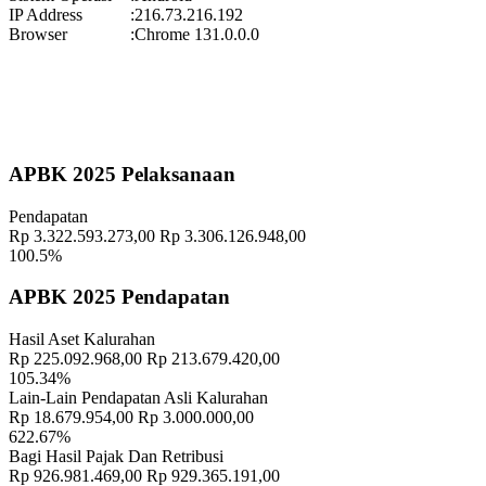
Koordinator
:
IP Address
:
216.73.216.192
Pekan Olahraga Kalurahan Wukirsari 2025 Segera Hadir!
Browser
:
Chrome 131.0.0.0
Waktu
:
15 November 2025 09:29:20
Lokasi
:
Halaman Balai Kalurahan Wukirsari
Koordinator
:
Geografis
10 November 2021
APBK 2025 Pelaksanaan
Memahami Peran dan Makna Rois dalam Pembinaan Rois di
Pendapatan
Kalurahan Wukirsari
02 April 2024
Rp 3.322.593.273,00
Rp 3.306.126.948,00
100.5%
Semangat Gotong Royong Warga Wukirsari Masih Sangat Terjaga
Sampai Saat Ini
21 November 2022
APBK 2025 Pendapatan
Profil Lurah
17 November 2021
Hasil Aset Kalurahan
Rp 225.092.968,00
Rp 213.679.420,00
Sinergi Pamong dan Dukuh Diperkuat dalam Rapat Koordinasi
105.34%
Pemerintah Kalurahan Wukirsari
22 Juli 2025
Lain-Lain Pendapatan Asli Kalurahan
Rp 18.679.954,00
Rp 3.000.000,00
Perkenalan Kanit Binmas dan Kanit Intel Polsek Cangkringan Di
622.67%
Kalurahan Wukirsari
07 Februari 2023
Bagi Hasil Pajak Dan Retribusi
Rp 926.981.469,00
Rp 929.365.191,00