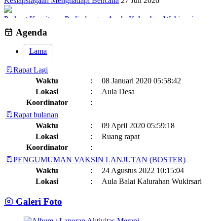
Kesiapsiagaan Menghadapi Bencana
27 Juli 2026
Perkuat Komitmen Perlindungan Anak, Kalurahan Wukirsari
Menggelar Sosialisasi dan Outbond Desa Ramah Anak
26 Juli 2026
Agenda
Lama
Rapat Lagi
Waktu
:
08 Januari 2020 05:58:42
Lokasi
:
Aula Desa
Koordinator
:
Rapat bulanan
Waktu
:
09 April 2020 05:59:18
Lokasi
:
Ruang rapat
Koordinator
:
PENGUMUMAN VAKSIN LANJUTAN (BOSTER)
Waktu
:
24 Agustus 2022 10:15:04
Lokasi
:
Aula Balai Kalurahan Wukirsari
Koordinator
:
Galeri Foto
Jadwal dan Agenda Sisir Adminduk Kalurahan Wukirsari
Kapanewon Cangkringan