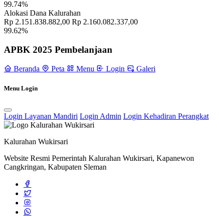
99.74%
Pemerintah Kalurahan Wukirsari Gelar Rapat Penyerahan Raperkal
Alokasi Dana Kalurahan
RAPBKal Tahun Anggaran 2024
02 Januari 2024
Rp 2.151.838.882,00
Rp 2.160.082.337,00
99.62%
Pertemuan Dukuh se-Kalurahan Wukirsari Membahas Isu
Keamanan Dan Kriminalitas
24 Januari 2022
APBK 2025 Pembelanjaan
Sosialisasi Program Kampung Iklim Di Pendopo Konservasi
Beranda
Peta
Menu
Login
Galeri
Burung Hantu Dusun Cancangan
11 Agustus 2022
Menu Login
Pertemuan Tribina Padukuhan Bulaksalak Di Hutan Bambu.
12
November 2021
Login Layanan Mandiri
Login Admin
Login Kehadiran Perangkat
Profil Lurah
17 November 2021
Kalurahan Wukirsari
Website Resmi Pemerintah Kalurahan Wukirsari, Kapanewon
Cangkringan, Kabupaten Sleman