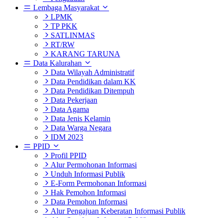
Lembaga Masyarakat
LPMK
TP PKK
SATLINMAS
RT/RW
KARANG TARUNA
Data Kalurahan
Data Wilayah Administratif
Data Pendidikan dalam KK
Data Pendidikan Ditempuh
Data Pekerjaan
Data Agama
Data Jenis Kelamin
Data Warga Negara
IDM 2023
PPID
Profil PPID
Alur Permohonan Informasi
Unduh Informasi Publik
E-Form Permohonan Informasi
Hak Pemohon Informasi
Data Pemohon Informasi
Alur Pengajuan Keberatan Informasi Publik