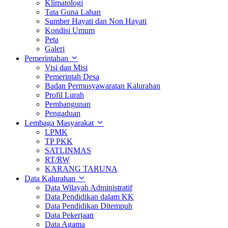
Klimatologi
Tata Guna Lahan
Sumber Hayati dan Non Hayati
Kondisi Umum
Peta
Galeri
Pemerintahan
Visi dan Misi
Pemerintah Desa
Badan Permusyawaratan Kalurahan
Profil Lurah
Pembangunan
Pengaduan
Lembaga Masyarakat
LPMK
TP PKK
SATLINMAS
RT/RW
KARANG TARUNA
Data Kalurahan
Data Wilayah Administratif
Data Pendidikan dalam KK
Data Pendidikan Ditempuh
Data Pekerjaan
Data Agama