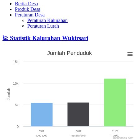
Berita Desa
Produk Desa
Peraturan Desa
Peraturan Kalurahan
Peraturan Lurah
Statistik Kalurahan Wukirsari
Jumlah Penduduk
Jumlah Penduduk
15k
Bar chart with 3 bars.
The chart has 1 X axis displaying categories.
The chart has 1 Y axis displaying Jumlah. Range: 0 to 15000.
10k
Jumlah
5k
0
5519
5632
11151
LAKI-LAKI
PEREMPUAN
TOTAL
Highcharts.com