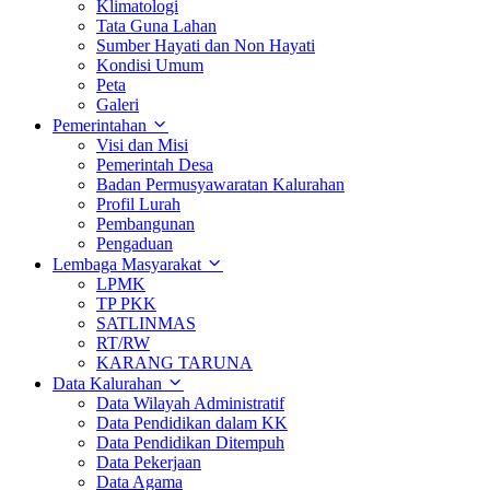
Klimatologi
Tata Guna Lahan
Sumber Hayati dan Non Hayati
Kondisi Umum
Peta
Galeri
Pemerintahan
Visi dan Misi
Pemerintah Desa
Badan Permusyawaratan Kalurahan
Profil Lurah
Pembangunan
Pengaduan
Lembaga Masyarakat
LPMK
TP PKK
SATLINMAS
RT/RW
KARANG TARUNA
Data Kalurahan
Data Wilayah Administratif
Data Pendidikan dalam KK
Data Pendidikan Ditempuh
Data Pekerjaan
Data Agama