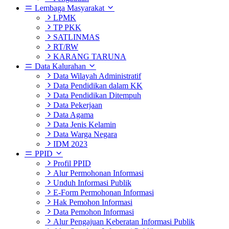
Lembaga Masyarakat
LPMK
TP PKK
SATLINMAS
RT/RW
KARANG TARUNA
Data Kalurahan
Data Wilayah Administratif
Data Pendidikan dalam KK
Data Pendidikan Ditempuh
Data Pekerjaan
Data Agama
Data Jenis Kelamin
Data Warga Negara
IDM 2023
PPID
Profil PPID
Alur Permohonan Informasi
Unduh Informasi Publik
E-Form Permohonan Informasi
Hak Pemohon Informasi
Data Pemohon Informasi
Alur Pengajuan Keberatan Informasi Publik