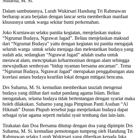
Suharna, M. Si.
Dalam sambutannya, Lurah Wukirsari Handung Tri Rahmawan
berharap acara berjalan dengan lancar serta memberikan manfaat
khususnya untuk warga sekitar bumi perkemahan.
Joko Kurniawan selaku panitia kegiatan, menjelaskan makna
“Ngrumat Budaya, Ngrawat Jagad”. Beliau menjelaskan maksud
dari “Ngrumat Budaya” yaitu dengan kegiatan ini panitia mengajak
seluruh warga untuk selalu menjaga dan melestarikan budaya yang
sudah ada, sedangkan “Ngrawat Jagad” adalah usaha untuk
merawat alam, menciptakan keharmonisan dengan alam sehingga
mewujudkan semboyan “hidup nyaman bersama ancaman”. Tema
“Ngrumat Budaya, Ngrawat Jagad” merupakan penggabungan atau
korelasi antara budaya kearifan lokal dengan mitigasi bencana.
Drs Suharna, M. Si. kemudian memberikan tauziah mengenai
budaya yang dilihat dari sudut pandang agama Islam. Beliau
mengatakan, selama budaya tidak bertentangan dengan syariat maka
boleh dilakukan. Suharno yang juga Pimpinan Panti Asuhan “Al
Hikmah” Dusun Plupuh tersebut juga menjelaskan budaya dapat
sebagai syiar agama seperti melalui syair tembang dan lain-lain.
Tirakatan dan Doa Bersama ditutup dengan doa yang dipimpin Drs
Suharna, M. Si. kemudian pemotongan tumpeng oleh Handung Tri
Rahmawan selaku Lurah Wukirsari yang diberikan kepada Jaka