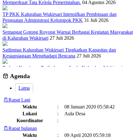
Memperkuat Tata Kelola Pemerintahan.
04 Agustus 2026
TP PKK Kalurahan Wukirsari Intensifkan Pembinaan dan
Penguatan Administrasi Kelompok PKK
31 Juli 2026
Semangat Gotong Royong Warnai Berbagai Kegiatan Masyarakat
di Kalurahan Wukirsari
27 Juli 2026
Satlinmas Kalurahan Wukirsari Tingkatkan Kapasitas dan
Kesiapsiagaan Menghadapi Bencana
27 Juli 2026
Perkuat Komitmen Perlindungan Anak, Kalurahan Wukirsari
Menggelar Sosialisasi dan Outbond Desa Ramah Anak
26 Juli 2026
Agenda
Lama
Rapat Lagi
Waktu
:
08 Januari 2020 05:58:42
Lokasi
:
Aula Desa
Koordinator
:
Rapat bulanan
Waktu
:
09 April 2020 05:59:18