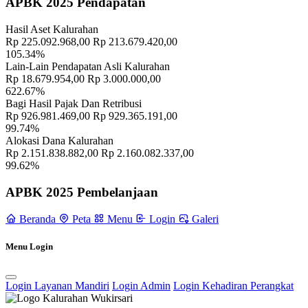
APBK 2025 Pendapatan
Profil Lurah
17 November 2021
Hasil Aset Kalurahan
Rp 225.092.968,00
Rp 213.679.420,00
Grand Opening “Legi Market Day” Dewi Saka, Wujud
105.34%
Pemberdayaan Ekonomi dan Wisata di Wukirsari
10 Juni 2025
Lain-Lain Pendapatan Asli Kalurahan
Rp 18.679.954,00
Rp 3.000.000,00
622.67%
Bagi Hasil Pajak Dan Retribusi
Rp 926.981.469,00
Rp 929.365.191,00
99.74%
Alokasi Dana Kalurahan
Rp 2.151.838.882,00
Rp 2.160.082.337,00
99.62%
APBK 2025 Pembelanjaan
Beranda
Peta
Menu
Login
Galeri
Menu Login
Login Layanan Mandiri
Login Admin
Login Kehadiran Perangkat