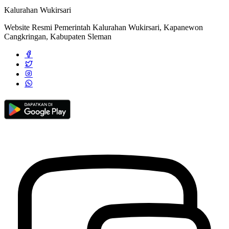
Kalurahan Wukirsari
Website Resmi Pemerintah Kalurahan Wukirsari, Kapanewon
Cangkringan, Kabupaten Sleman
E-form
15 November 2021
Sambang Dusun: Tradisi Nyadran, Wujud Pelestarian Budaya dan
Penguatan Sosial Masyarakat Wukirsari
09 Februari 2026
Melalui Program LUKADESI, Lurah Wukirsari Serahkan
Langsung Akta Kematian kepada Keluarga Almarhum
15 Juli 2025
Lurah Wukirsari Meninjau Pembangunan Pagar Makam “Tegal
Miring”
30 Oktober 2023
Penyuluhan Dan Penyadaran Masyarakat Tentang Kependudukan
Dan Catatan Sipil Kalurahan Wukirsari
08 Februari 2023
Lunas 100% PBB Pada Bulan Mei, Kalurahan Wukirsari
Memperoleh Penghargaan Dari Bupati.
11 November 2021