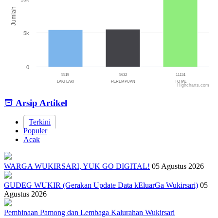
Jumlah
5k
0
5519
5632
11151
LAKI-LAKI
PEREMPUAN
TOTAL
Highcharts.com
End of interactive chart.
Arsip Artikel
Terkini
Populer
Acak
WARGA WUKIRSARI, YUK GO DIGITAL!
05 Agustus 2026
GUDEG WUKIR (Gerakan Update Data kEluarGa Wukirsari)
05
Agustus 2026
Pembinaan Pamong dan Lembaga Kalurahan Wukirsari