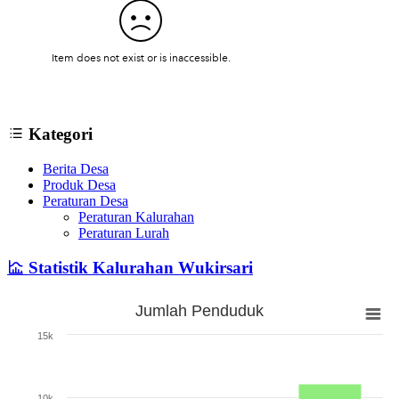
Kategori
Berita Desa
Produk Desa
Peraturan Desa
Peraturan Kalurahan
Peraturan Lurah
Statistik Kalurahan Wukirsari
Jumlah Penduduk
Jumlah Penduduk
15k
Bar chart with 3 bars.
The chart has 1 X axis displaying categories.
The chart has 1 Y axis displaying Jumlah. Range: 0 to 15000.
10k