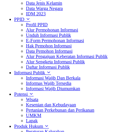
Data Jenis Kelamin
Data Warga Negara
IDM 2023
PPID
Profil PPID
Alur Permohonan Informasi
Unduh Informasi Publik
E-Form Permohonan Informasi
Hak Pemohon Informasi
Data Pemohon Informasi
Alur Pengajuan Keberatan Informasi Publik
Alur Sengketa Informasi Publik
Daftar Informasi Publik
Informasi Publik
Informasi Wajib Dan Berkala
Informas Wajib Tersedia
Informasi Wajib Diumumkan
Potensi
Wisata
Kesenian dan Kebudayaan
Pertanian Perkebunan dan Perikanan
UMKM
Lapak
Produk Hukum
Peraturan Kalurahan