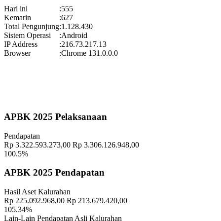
Koordinator
:
Hari ini
:
555
Gelar Budaya Wukirsari 2025
Kemarin
:
627
Waktu
:
13 September 2025 13:18:24
Total Pengunjung
:
1.128.430
Sistem Operasi
:
Android
Lokasi
:
Halaman Balai Kalurahan Wukirsari
IP Address
:
216.73.217.13
Koordinator
:
Browser
:
Chrome 131.0.0.0
Pekan Olahraga Kalurahan Wukirsari 2025 Segera Hadir!
Waktu
:
15 November 2025 09:29:20
Lokasi
:
Halaman Balai Kalurahan Wukirsari
Koordinator
:
APBK 2025 Pelaksanaan
Geografis
10 November 2021
Pendapatan
Memahami Peran dan Makna Rois dalam Pembinaan Rois di
Rp 3.322.593.273,00
Rp 3.306.126.948,00
Kalurahan Wukirsari
02 April 2024
100.5%
Semangat Gotong Royong Warga Wukirsari Masih Sangat Terjaga
APBK 2025 Pendapatan
Sampai Saat Ini
21 November 2022
Hasil Aset Kalurahan
Profil Lurah
17 November 2021
Rp 225.092.968,00
Rp 213.679.420,00
105.34%
Silaturahmi Pamong Kalurahan Tridadi Dalam Rangka Peningkatan
Lain-Lain Pendapatan Asli Kalurahan