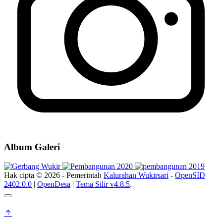
Album Galeri
Hak cipta © 2026 - Pemerintah
Kalurahan Wukirsari
-
OpenSID
2402.0.0
|
OpenDesa
|
Tema Silir v4.8.5
.