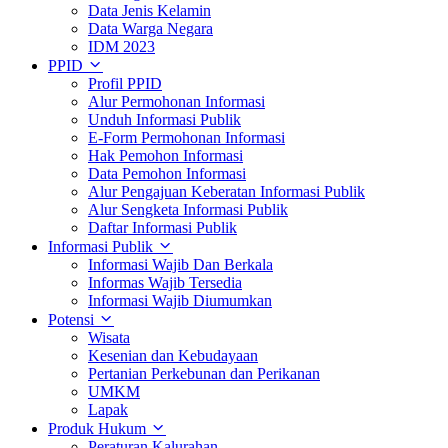
Data Jenis Kelamin
Data Warga Negara
IDM 2023
PPID
Profil PPID
Alur Permohonan Informasi
Unduh Informasi Publik
E-Form Permohonan Informasi
Hak Pemohon Informasi
Data Pemohon Informasi
Alur Pengajuan Keberatan Informasi Publik
Alur Sengketa Informasi Publik
Daftar Informasi Publik
Informasi Publik
Informasi Wajib Dan Berkala
Informas Wajib Tersedia
Informasi Wajib Diumumkan
Potensi
Wisata
Kesenian dan Kebudayaan
Pertanian Perkebunan dan Perikanan
UMKM
Lapak
Produk Hukum
Peraturan Kalurahan