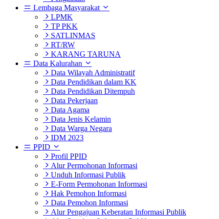
Lembaga Masyarakat
LPMK
TP PKK
SATLINMAS
RT/RW
KARANG TARUNA
Data Kalurahan
Data Wilayah Administratif
Data Pendidikan dalam KK
Data Pendidikan Ditempuh
Data Pekerjaan
Data Agama
Data Jenis Kelamin
Data Warga Negara
IDM 2023
PPID
Profil PPID
Alur Permohonan Informasi
Unduh Informasi Publik
E-Form Permohonan Informasi
Hak Pemohon Informasi
Data Pemohon Informasi
Alur Pengajuan Keberatan Informasi Publik