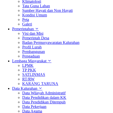
Klimatologi
Tata Guna Lahan
Sumber Hayati dan Non Hayati
Kondisi Umum
Peta
Galeri
Pemerintahan
Visi dan Misi
Pemerintah Desa
Badan Permusyawaratan Kalurahan
Profil Lurah
Pembangunan
Pengaduan
Lembaga Masyarakat
LPMK
TP PKK
SATLINMAS
RT/RW
KARANG TARUNA
Data Kalurahan
Data Wilayah Administratif
Data Pendidikan dalam KK
Data Pendidikan Ditempuh
Data Pekerjaan
Data Agama