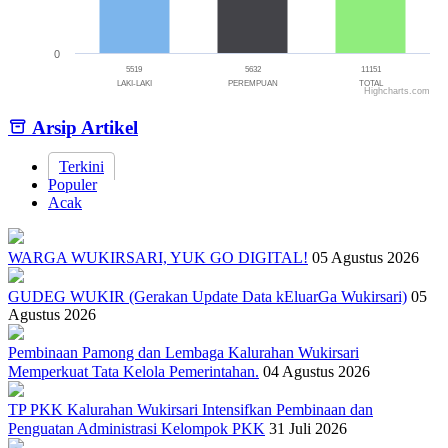
0
5519
5632
11151
LAKI-LAKI
PEREMPUAN
TOTAL
Highcharts.com
End of interactive chart.
Arsip Artikel
Terkini
Populer
Acak
WARGA WUKIRSARI, YUK GO DIGITAL!
05 Agustus 2026
GUDEG WUKIR (Gerakan Update Data kEluarGa Wukirsari)
05
Agustus 2026
Pembinaan Pamong dan Lembaga Kalurahan Wukirsari
Memperkuat Tata Kelola Pemerintahan.
04 Agustus 2026
TP PKK Kalurahan Wukirsari Intensifkan Pembinaan dan
Penguatan Administrasi Kelompok PKK
31 Juli 2026