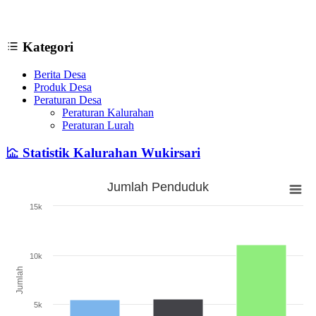
Kategori
Berita Desa
Produk Desa
Peraturan Desa
Peraturan Kalurahan
Peraturan Lurah
Statistik Kalurahan Wukirsari
Jumlah Penduduk
Jumlah Penduduk
15k
Bar chart with 3 bars.
The chart has 1 X axis displaying categories.
The chart has 1 Y axis displaying Jumlah. Range: 0 to 15000.
10k
Jumlah
5k