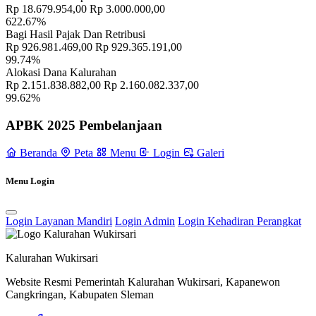
Kapasitas Ke Wukirsari
20 Januari 2023
Rp 18.679.954,00
Rp 3.000.000,00
622.67%
Sosialisasi Pengarus Utamaan Gender Di Kalurahan Wukirsari
19
Bagi Hasil Pajak Dan Retribusi
November 2021
Rp 926.981.469,00
Rp 929.365.191,00
99.74%
Alokasi Dana Kalurahan
Pemerintah Kalurahan Wukirsari Memperkuat Tertib Administrasi
Rp 2.151.838.882,00
Rp 2.160.082.337,00
Kependudukan Melalui Rapat Koordinasi Adminduk
24 Juni 2026
99.62%
MANGAYUBAGYA TINGALAN JUMENENGAN DALEM
APBK 2025 Pembelanjaan
KE-34
07 Maret 2023
Beranda
Peta
Menu
Login
Galeri
Posyandu Terpadu Lansia & Balita di Plupuh: Pantau Kesehatan,
Wujudkan Generasi Sehat
14 Agustus 2025
Menu Login
Selamat Memperingati Hari Kesaktian Pancasila, 1 Oktober 2024.
01 Oktober 2024
Login Layanan Mandiri
Login Admin
Login Kehadiran Perangkat
Penyuluhan Tentang Sistem Peradilan Anak Di Wukirsari.
11
November 2021
Kalurahan Wukirsari
Website Resmi Pemerintah Kalurahan Wukirsari, Kapanewon
Cangkringan, Kabupaten Sleman