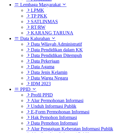
Lembaga Masyarakat
LPMK
TP PKK
SATLINMAS
RT/RW
KARANG TARUNA
Data Kalurahan
Data Wilayah Administratif
Data Pendidikan dalam KK
Data Pendidikan Ditempuh
Data Pekerjaan
Data Agama
Data Jenis Kelamin
Data Warga Negara
IDM 2023
PPID
Profil PPID
Alur Permohonan Informasi
Unduh Informasi Publik
E-Form Permohonan Informasi
Hak Pemohon Informasi
Data Pemohon Informasi
Alur Pengajuan Keberatan Informasi Publik