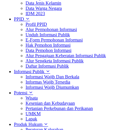
Data Jenis Kelamin
Data Warga Negara
IDM 2023
PPID
Profil PPID
Alur Permohonan Informasi
Unduh Informasi Publik
E-Form Permohonan Informasi
Hak Pemohon Informasi
Data Pemohon Informasi
Alur Pengajuan Keberatan Informasi Publik
Alur Sengketa Informasi Publik
Daftar Informasi Publik
Informasi Publik
Informasi Wajib Dan Berkala
Informas Wajib Tersedia
Informasi Wajib Diumumkan
Potensi
Wisata
Kesenian dan Kebudayaan
Pertanian Perkebunan dan Perikanan
UMKM
Lapak
Produk Hukum
Peraturan Kalurahan