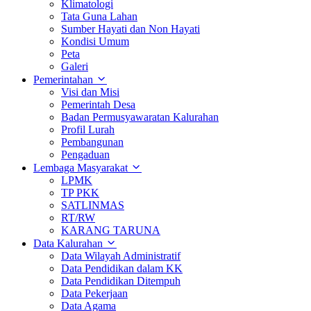
Klimatologi
Tata Guna Lahan
Sumber Hayati dan Non Hayati
Kondisi Umum
Peta
Galeri
Pemerintahan
Visi dan Misi
Pemerintah Desa
Badan Permusyawaratan Kalurahan
Profil Lurah
Pembangunan
Pengaduan
Lembaga Masyarakat
LPMK
TP PKK
SATLINMAS
RT/RW
KARANG TARUNA
Data Kalurahan
Data Wilayah Administratif
Data Pendidikan dalam KK
Data Pendidikan Ditempuh
Data Pekerjaan
Data Agama