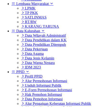
Lembaga Masyarakat
LPMK
TP PKK
SATLINMAS
RT/RW
KARANG TARUNA
Data Kalurahan
Data Wilayah Administratif
Data Pendidikan dalam KK
Data Pendidikan Ditempuh
Data Pekerjaan
Data Agama
Data Jenis Kelamin
Data Warga Negara
IDM 2023
PPID
Profil PPID
Alur Permohonan Informasi
Unduh Informasi Publik
E-Form Permohonan Informasi
Hak Pemohon Informasi
Data Pemohon Informasi
Alur Pengajuan Keberatan Informasi Publik