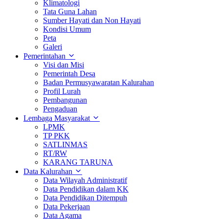
Klimatologi
Tata Guna Lahan
Sumber Hayati dan Non Hayati
Kondisi Umum
Peta
Galeri
Pemerintahan
Visi dan Misi
Pemerintah Desa
Badan Permusyawaratan Kalurahan
Profil Lurah
Pembangunan
Pengaduan
Lembaga Masyarakat
LPMK
TP PKK
SATLINMAS
RT/RW
KARANG TARUNA
Data Kalurahan
Data Wilayah Administratif
Data Pendidikan dalam KK
Data Pendidikan Ditempuh
Data Pekerjaan
Data Agama