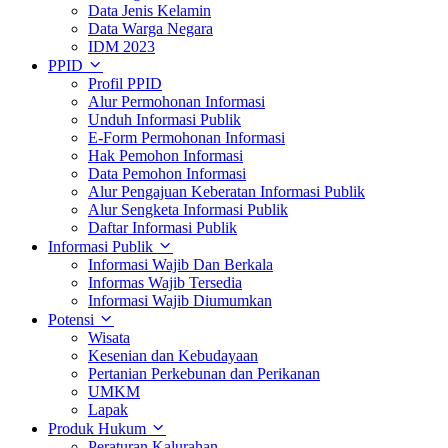
Data Jenis Kelamin
Data Warga Negara
IDM 2023
PPID
Profil PPID
Alur Permohonan Informasi
Unduh Informasi Publik
E-Form Permohonan Informasi
Hak Pemohon Informasi
Data Pemohon Informasi
Alur Pengajuan Keberatan Informasi Publik
Alur Sengketa Informasi Publik
Daftar Informasi Publik
Informasi Publik
Informasi Wajib Dan Berkala
Informas Wajib Tersedia
Informasi Wajib Diumumkan
Potensi
Wisata
Kesenian dan Kebudayaan
Pertanian Perkebunan dan Perikanan
UMKM
Lapak
Produk Hukum
Peraturan Kalurahan