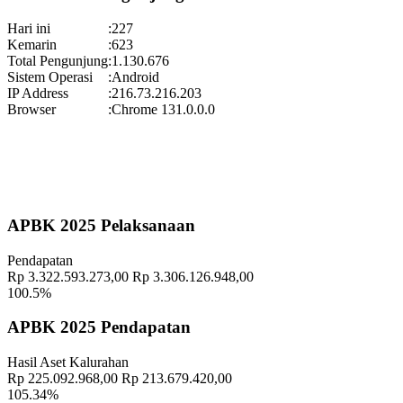
Koordinator
:
Hari ini
:
227
Gelar Budaya Wukirsari 2025
Kemarin
:
623
Waktu
:
13 September 2025 13:18:24
Total Pengunjung
:
1.130.676
Sistem Operasi
:
Android
Lokasi
:
Halaman Balai Kalurahan Wukirsari
IP Address
:
216.73.216.203
Koordinator
:
Browser
:
Chrome 131.0.0.0
Pekan Olahraga Kalurahan Wukirsari 2025 Segera Hadir!
Waktu
:
15 November 2025 09:29:20
Lokasi
:
Halaman Balai Kalurahan Wukirsari
Koordinator
:
APBK 2025 Pelaksanaan
Geografis
10 November 2021
Pendapatan
Memahami Peran dan Makna Rois dalam Pembinaan Rois di
Rp 3.322.593.273,00
Rp 3.306.126.948,00
Kalurahan Wukirsari
02 April 2024
100.5%
Semangat Gotong Royong Warga Wukirsari Masih Sangat Terjaga
APBK 2025 Pendapatan
Sampai Saat Ini
21 November 2022
Hasil Aset Kalurahan
Rp 225.092.968,00
Rp 213.679.420,00
105.34%