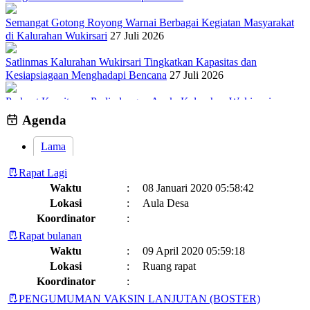
Semangat Gotong Royong Warnai Berbagai Kegiatan Masyarakat
di Kalurahan Wukirsari
27 Juli 2026
Satlinmas Kalurahan Wukirsari Tingkatkan Kapasitas dan
Kesiapsiagaan Menghadapi Bencana
27 Juli 2026
Perkuat Komitmen Perlindungan Anak, Kalurahan Wukirsari
Menggelar Sosialisasi dan Outbond Desa Ramah Anak
26 Juli 2026
Agenda
Lama
Rapat Lagi
Waktu
:
08 Januari 2020 05:58:42
Lokasi
:
Aula Desa
Koordinator
:
Rapat bulanan
Waktu
:
09 April 2020 05:59:18
Lokasi
:
Ruang rapat
Koordinator
:
PENGUMUMAN VAKSIN LANJUTAN (BOSTER)