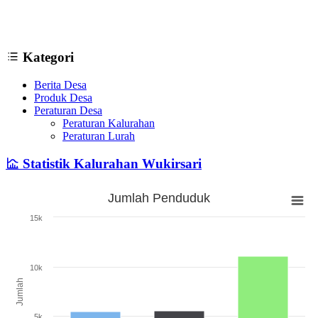
Kategori
Berita Desa
Produk Desa
Peraturan Desa
Peraturan Kalurahan
Peraturan Lurah
Statistik Kalurahan Wukirsari
Jumlah Penduduk
Jumlah Penduduk
15k
Bar chart with 3 bars.
The chart has 1 X axis displaying categories.
The chart has 1 Y axis displaying Jumlah. Range: 0 to 15000.
10k
Jumlah
5k