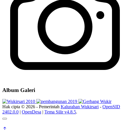
Album Galeri
Hak cipta © 2026 - Pemerintah
Kalurahan Wukirsari
-
OpenSID
2402.0.0
|
OpenDesa
|
Tema Silir v4.8.5
.