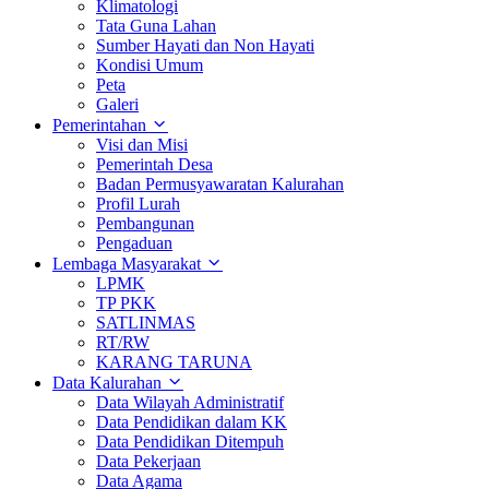
Klimatologi
Tata Guna Lahan
Sumber Hayati dan Non Hayati
Kondisi Umum
Peta
Galeri
Pemerintahan
Visi dan Misi
Pemerintah Desa
Badan Permusyawaratan Kalurahan
Profil Lurah
Pembangunan
Pengaduan
Lembaga Masyarakat
LPMK
TP PKK
SATLINMAS
RT/RW
KARANG TARUNA
Data Kalurahan
Data Wilayah Administratif
Data Pendidikan dalam KK
Data Pendidikan Ditempuh
Data Pekerjaan
Data Agama