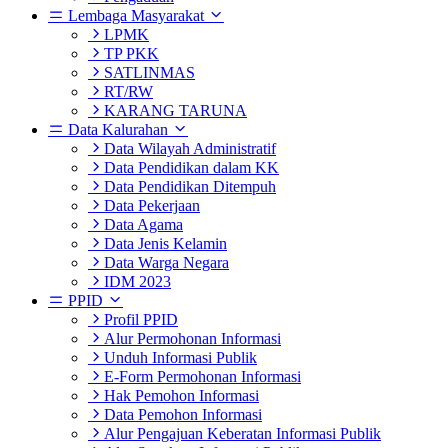
Lembaga Masyarakat
LPMK
TP PKK
SATLINMAS
RT/RW
KARANG TARUNA
Data Kalurahan
Data Wilayah Administratif
Data Pendidikan dalam KK
Data Pendidikan Ditempuh
Data Pekerjaan
Data Agama
Data Jenis Kelamin
Data Warga Negara
IDM 2023
PPID
Profil PPID
Alur Permohonan Informasi
Unduh Informasi Publik
E-Form Permohonan Informasi
Hak Pemohon Informasi
Data Pemohon Informasi
Alur Pengajuan Keberatan Informasi Publik