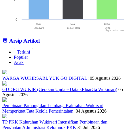
0
5519
5632
11151
LAKI-LAKI
PEREMPUAN
TOTAL
Highcharts.com
End of interactive chart.
Arsip Artikel
Terkini
Populer
Acak
WARGA WUKIRSARI, YUK GO DIGITAL!
05 Agustus 2026
GUDEG WUKIR (Gerakan Update Data kEluarGa Wukirsari)
05
Agustus 2026
Pembinaan Pamong dan Lembaga Kalurahan Wukirsari
Memperkuat Tata Kelola Pemerintahan.
04 Agustus 2026
TP PKK Kalurahan Wukirsari Intensifkan Pembinaan dan
Penguatan Administrasi Kelompok PKK
31 Juli 2026