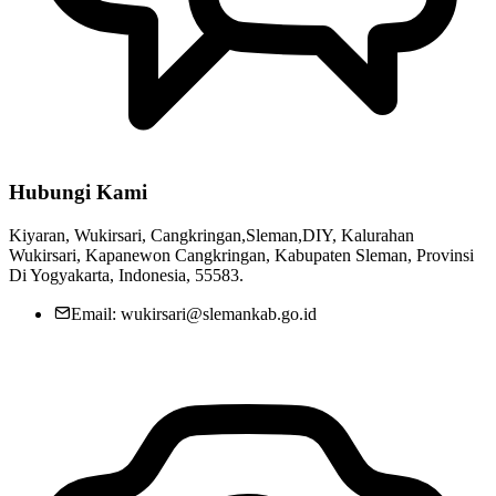
Peraturan Kepala Desa
20 April 2014
Lurah Wukirsari Mengajak Dukuh Tingkatkan Kebersamaan dan
Kebersihan Lingkungan.
04 Februari 2025
Hubungi Kami
Satlinmas Wukirsari Gelar Apel Siaga Jelang Malam Takbiran,
Perkuat Pengamanan Idul Fitri
25 Maret 2026
Kiyaran, Wukirsari, Cangkringan,Sleman,DIY, Kalurahan
Wukirsari, Kapanewon Cangkringan, Kabupaten Sleman, Provinsi
Latihan Manasik Haji Diikuti TK dan KB di Wukirsari: Perkenalkan
Di Yogyakarta, Indonesia, 55583.
Ibadah Sejak Usia Dini
11 Oktober 2024
Email: wukirsari@slemankab.go.id