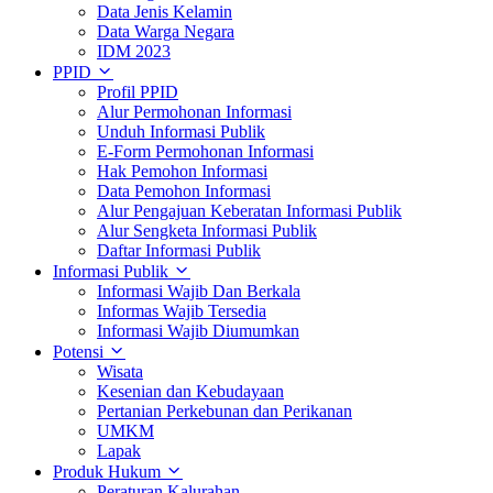
Data Jenis Kelamin
Data Warga Negara
IDM 2023
PPID
Profil PPID
Alur Permohonan Informasi
Unduh Informasi Publik
E-Form Permohonan Informasi
Hak Pemohon Informasi
Data Pemohon Informasi
Alur Pengajuan Keberatan Informasi Publik
Alur Sengketa Informasi Publik
Daftar Informasi Publik
Informasi Publik
Informasi Wajib Dan Berkala
Informas Wajib Tersedia
Informasi Wajib Diumumkan
Potensi
Wisata
Kesenian dan Kebudayaan
Pertanian Perkebunan dan Perikanan
UMKM
Lapak
Produk Hukum
Peraturan Kalurahan