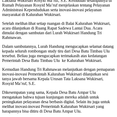
Laksana Wukirsari Rosyid Ma’ruf, S.E. Kemudian sesampainya di
Rumah Pelayanan Rosyid Ma’ruf menjelaskan tentang Pelayanan
Administrasi Kependudukan serta inovasi-inovasi pelayanan
masyarakat di Kalurahan Wukirsari.
Setelah melihat-lihat setiap ruangan di Balai Kalurahan Wukirsari,
acara dilanjutkan di Ruang Rapat Sadewa Lantai Dua. Acara
dimulai dengan sambutan dari Lurah Wukirsari Handung Tri
Rahmawan.
Dalam sambutannya, Lurah Handung mengucapkan selamat datang
kepada seluruh rombongan study tiru dari Desa Batu Timbau Ulu
tersebut. Beliau juga mengucapkan terimakasih atas kedatangan
Pemerintah Desa Batu Timbau Ulu ke Kalurahan Wukirsari.
Kemudian Handung Tri Rahmawan melanjutkan dengan pemaparan
inovasi-inovasi Pemerintah Kalurahan Wukirsari dilanjutkan sesi
tanya jawab bersama Kepala Urusan Tata Laksana Wukirsari,
Rosyid Ma’ruf, S.E.
Dikesempatan yang sama, Kepala Desa Batu Ampar Ulu
mengatakan bahwa tujuan kunjungan mereka adalah untuk
peningkatan pelayanan desa berbasis digital. Selain itu juga untuk
melihat inovasi-inovasi Pemerintah Kalurahan Wukirsari yang
harapannya bisa ditiru di Desa Batu Ampar Ulu.