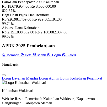
Lain-Lain Pendapatan Asli Kalurahan
Rp 18.679.954,00
Rp 3.000.000,00
622.67%
Bagi Hasil Pajak Dan Retribusi
Rp 926.981.469,00
Rp 929.365.191,00
99.74%
Alokasi Dana Kalurahan
Rp 2.151.838.882,00
Rp 2.160.082.337,00
99.62%
APBK 2025 Pembelanjaan
Beranda
Peta
Menu
Login
Galeri
Menu Login
Login Layanan Mandiri
Login Admin
Login Kehadiran Perangkat
RT/RW
11 November 2021
Kalurahan Wukirsari
Kunjungan Pemerintah Desa Jambuluwuk, Kecamatan Ciawi,
Website Resmi Pemerintah Kalurahan Wukirsari, Kapanewon
Kabupaten Bogor Ke Wukirsari.
12 Januari 2024
Cangkringan, Kabupaten Sleman