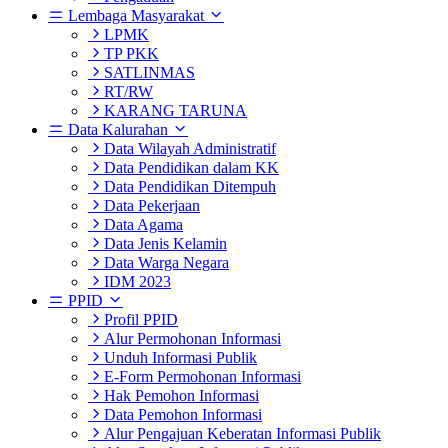
Lembaga Masyarakat
LPMK
TP PKK
SATLINMAS
RT/RW
KARANG TARUNA
Data Kalurahan
Data Wilayah Administratif
Data Pendidikan dalam KK
Data Pendidikan Ditempuh
Data Pekerjaan
Data Agama
Data Jenis Kelamin
Data Warga Negara
IDM 2023
PPID
Profil PPID
Alur Permohonan Informasi
Unduh Informasi Publik
E-Form Permohonan Informasi
Hak Pemohon Informasi
Data Pemohon Informasi
Alur Pengajuan Keberatan Informasi Publik