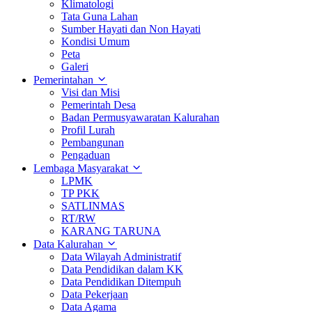
Klimatologi
Tata Guna Lahan
Sumber Hayati dan Non Hayati
Kondisi Umum
Peta
Galeri
Pemerintahan
Visi dan Misi
Pemerintah Desa
Badan Permusyawaratan Kalurahan
Profil Lurah
Pembangunan
Pengaduan
Lembaga Masyarakat
LPMK
TP PKK
SATLINMAS
RT/RW
KARANG TARUNA
Data Kalurahan
Data Wilayah Administratif
Data Pendidikan dalam KK
Data Pendidikan Ditempuh
Data Pekerjaan
Data Agama