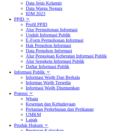
Data Jenis Kelamin
Data Warga Negara
IDM 2023
PPID
Profil PPID
Alur Permohonan Informasi
Unduh Informasi Publik
E-Form Permohonan Informasi
Hak Pemohon Informasi
Data Pemohon Informasi
Alur Pengajuan Keberatan Informasi Publik
Alur Sengketa Informasi Publik
Daftar Informasi Publik
Informasi Publik
Informasi Wajib Dan Berkala
Informas Wajib Tersedia
Informasi Wajib Diumumkan
Potensi
Wisata
Kesenian dan Kebudayaan
Pertanian Perkebunan dan Perikanan
UMKM
Lapak
Produk Hukum
Peraturan Kalurahan