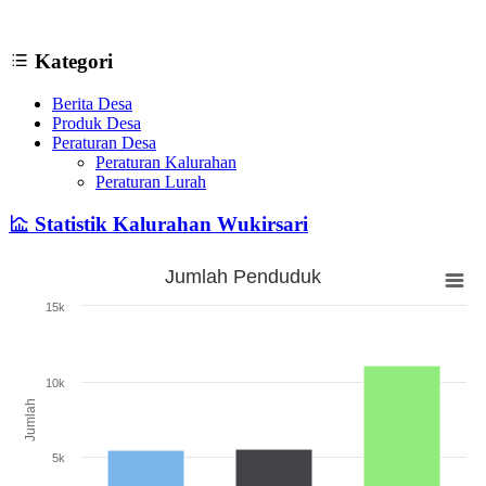
Kategori
Berita Desa
Produk Desa
Peraturan Desa
Peraturan Kalurahan
Peraturan Lurah
Statistik Kalurahan Wukirsari
Jumlah Penduduk
Jumlah Penduduk
15k
Bar chart with 3 bars.
The chart has 1 X axis displaying categories.
The chart has 1 Y axis displaying Jumlah. Range: 0 to 15000.
10k
Jumlah
5k