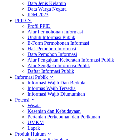
Data Jenis Kelamin
Data Warga Negara
IDM 2023
PPID
Profil PPID
Alur Permohonan Informasi
Unduh Informasi Publik
E-Form Permohonan Informasi
Hak Pemohon Informasi
Data Pemohon Informasi
Alur Pengajuan Keberatan Informasi Publik
Alur Sengketa Informasi Publik
Daftar Informasi Publik
Informasi Publik
Informasi Wajib Dan Berkala
Informas Wajib Tersedia
Informasi Wajib Diumumkan
Potensi
Wisata
Kesenian dan Kebudayaan
Pertanian Perkebunan dan Perikanan
UMKM
Lapak
Produk Hukum
Peraturan Kalurahan