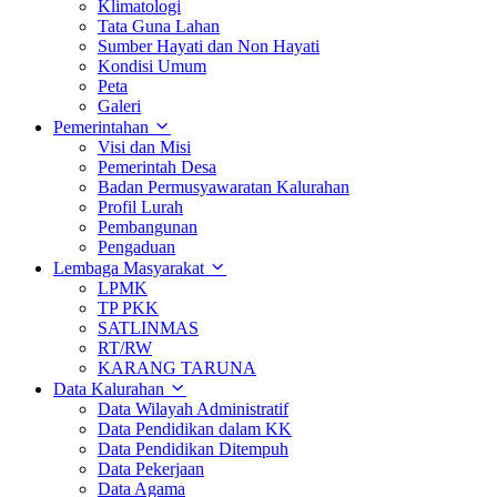
Klimatologi
Tata Guna Lahan
Sumber Hayati dan Non Hayati
Kondisi Umum
Peta
Galeri
Pemerintahan
Visi dan Misi
Pemerintah Desa
Badan Permusyawaratan Kalurahan
Profil Lurah
Pembangunan
Pengaduan
Lembaga Masyarakat
LPMK
TP PKK
SATLINMAS
RT/RW
KARANG TARUNA
Data Kalurahan
Data Wilayah Administratif
Data Pendidikan dalam KK
Data Pendidikan Ditempuh
Data Pekerjaan
Data Agama