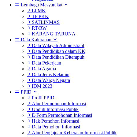
Lembaga Masyarakat
LPMK
TP PKK
SATLINMAS
RT/RW
KARANG TARUNA
Data Kalurahan
Data Wilayah Administratif
Data Pendidikan dalam KK
Data Pendidikan Ditempuh
Data Pekerjaan
Data Agama
Data Jenis Kelamin
Data Warga Negara
IDM 2023
PPID
Profil PPID
Alur Permohonan Informasi
Unduh Informasi Publik
E-Form Permohonan Informasi
Hak Pemohon Informasi
Data Pemohon Informasi
Alur Pengajuan Keberatan Informasi Publik