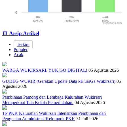
0
5519
5632
11151
LAKI-LAKI
PEREMPUAN
TOTAL
Highcharts.com
End of interactive chart.
Arsip Artikel
Terkini
Populer
Acak
WARGA WUKIRSARI, YUK GO DIGITAL!
05 Agustus 2026
GUDEG WUKIR (Gerakan Update Data kEluarGa Wukirsari)
05
Agustus 2026
Pembinaan Pamong dan Lembaga Kalurahan Wukirsari
Memperkuat Tata Kelola Pemerintahan.
04 Agustus 2026
TP PKK Kalurahan Wukirsari Intensifkan Pembinaan dan
Penguatan Administrasi Kelompok PKK
31 Juli 2026