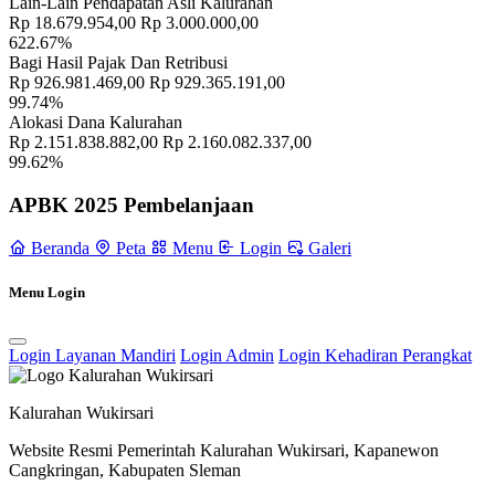
Lain-Lain Pendapatan Asli Kalurahan
2025
Rp 18.679.954,00
Rp 3.000.000,00
622.67%
Selamat Hari Hari KORPRI Tahun 2023
29 November 2023
Bagi Hasil Pajak Dan Retribusi
Rp 926.981.469,00
Rp 929.365.191,00
99.74%
Satlinmas Wukirsari Gelar Apel Besar Kesiap Siagaan Dan
Alokasi Dana Kalurahan
Pemantauan Malam Takbiran
02 Mei 2022
Rp 2.151.838.882,00
Rp 2.160.082.337,00
99.62%
Peringatan Nuzulul Qur’an Di Mushola Al-Barokah Pusmalang
20
April 2022
APBK 2025 Pembelanjaan
Puskesmas Cangkringan Melaksanakan Kegiatan Posbindu PTM Di
Beranda
Peta
Menu
Login
Galeri
Aula Kalurahan Wukirsari
13 Juli 2022
Menu Login
Sambang Dusun Hari Minggu, 16 Januari 2022
17 Januari 2022
Sambang Dusun Minggu Pertama Bulan Agustus Tahun 2024
05
Login Layanan Mandiri
Login Admin
Login Kehadiran Perangkat
Agustus 2024
Kalurahan Wukirsari
Website Resmi Pemerintah Kalurahan Wukirsari, Kapanewon
Cangkringan, Kabupaten Sleman