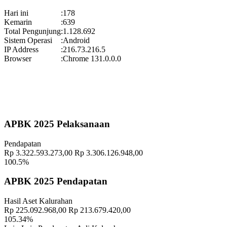
Gelar Budaya Wukirsari 2025
Hari ini
:
178
Waktu
:
13 September 2025 13:18:24
Kemarin
:
639
Total Pengunjung
:
1.128.692
Lokasi
:
Halaman Balai Kalurahan Wukirsari
Sistem Operasi
:
Android
Koordinator
:
IP Address
:
216.73.216.5
Pekan Olahraga Kalurahan Wukirsari 2025 Segera Hadir!
Browser
:
Chrome 131.0.0.0
Waktu
:
15 November 2025 09:29:20
Lokasi
:
Halaman Balai Kalurahan Wukirsari
Koordinator
:
Geografis
10 November 2021
APBK 2025 Pelaksanaan
Memahami Peran dan Makna Rois dalam Pembinaan Rois di
Pendapatan
Kalurahan Wukirsari
02 April 2024
Rp 3.322.593.273,00
Rp 3.306.126.948,00
100.5%
Semangat Gotong Royong Warga Wukirsari Masih Sangat Terjaga
Sampai Saat Ini
21 November 2022
APBK 2025 Pendapatan
Profil Lurah
17 November 2021
Hasil Aset Kalurahan
Rp 225.092.968,00
Rp 213.679.420,00
Penguatan Wawasan Kebangsaan bagi Generasi Muda Wukirsari:
105.34%
Membangun Pemuda yang Tangguh dan Berkarakter
03 Desember