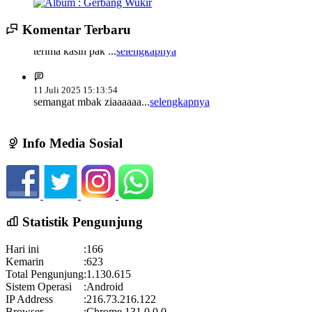
Sumber Hayati dan Non Hayati
10 November 2021
Koordinator
:
Komentar Terbaru
14 Juli 2025 14:17:22
Sisir Adminduk Kalurahan Wukirsari, Kapanewon Cangkringan
Kronologi Erupsi Merapi tanggal 5 November 2010
04 November
terima kasih pak ...
selengkapnya
Tahun 2024
2022
Waktu
:
02 Mei 2024 10:24:40
Lokasi
:
Kegiatan Positif Di Bulan Puasa, Karang Taruna Wukirsari Berbagi
11 Juli 2025 15:13:54
Koordinator
:
semangat mbak ziaaaaaa...
selengkapnya
Takjil Kepada Para Pengendara
09 April 2022
Pekan Olahraga Kalurahan Wukirsari Tahun 2024 Segera
Dimulai
19 Mei 2023 15:10:54
Waktu
:
18 Juli 2024 14:03:22
Alhamdulillah acara budaya yange bagus, patut di
Info Media Sosial
Lokasi
:
lestarikan....
selengkapnya
Koordinator
:
Hadirilah Pengajian Gelar Budaya Wukirsari 2025
21 Desember 2021 18:42:10
Waktu
:
18 September 2025 19:00:36
Semoga penghuni rumah sehat...
selengkapnya
Lokasi
:
Halaman Balai Kalurahan Wukirsari
Statistik Pengunjung
Koordinator
:
Gelar Budaya Wukirsari 2025
Hari ini
:
166
Waktu
:
13 September 2025 13:18:24
Kemarin
:
623
Total Pengunjung
:
1.130.615
Lokasi
:
Halaman Balai Kalurahan Wukirsari
Sistem Operasi
:
Android
Koordinator
:
IP Address
:
216.73.216.122
Pekan Olahraga Kalurahan Wukirsari 2025 Segera Hadir!
Browser
:
Chrome 131.0.0.0