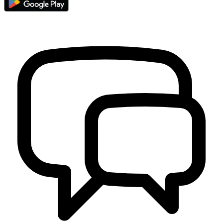
Pemerintah Kalurahan Sariharjo, Ngaglik “Sinau Bareng” Ke
Kalurahan Wukirsari, Cangkringan
05 Maret 2024