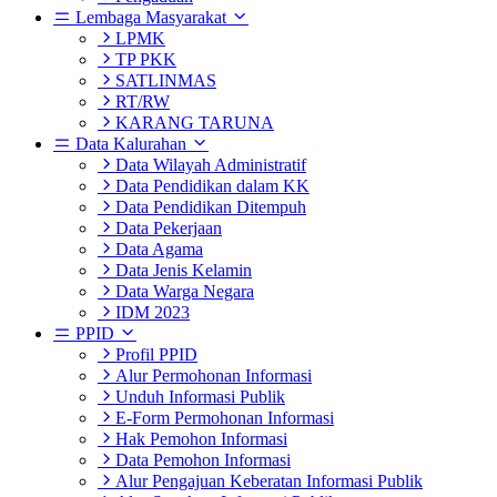
Lembaga Masyarakat
LPMK
TP PKK
SATLINMAS
RT/RW
KARANG TARUNA
Data Kalurahan
Data Wilayah Administratif
Data Pendidikan dalam KK
Data Pendidikan Ditempuh
Data Pekerjaan
Data Agama
Data Jenis Kelamin
Data Warga Negara
IDM 2023
PPID
Profil PPID
Alur Permohonan Informasi
Unduh Informasi Publik
E-Form Permohonan Informasi
Hak Pemohon Informasi
Data Pemohon Informasi
Alur Pengajuan Keberatan Informasi Publik