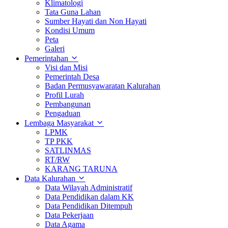
Klimatologi
Tata Guna Lahan
Sumber Hayati dan Non Hayati
Kondisi Umum
Peta
Galeri
Pemerintahan
Visi dan Misi
Pemerintah Desa
Badan Permusyawaratan Kalurahan
Profil Lurah
Pembangunan
Pengaduan
Lembaga Masyarakat
LPMK
TP PKK
SATLINMAS
RT/RW
KARANG TARUNA
Data Kalurahan
Data Wilayah Administratif
Data Pendidikan dalam KK
Data Pendidikan Ditempuh
Data Pekerjaan
Data Agama