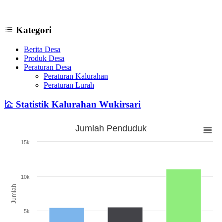
Kategori
Berita Desa
Produk Desa
Peraturan Desa
Peraturan Kalurahan
Peraturan Lurah
Statistik Kalurahan Wukirsari
Jumlah Penduduk
Jumlah Penduduk
15k
Bar chart with 3 bars.
The chart has 1 X axis displaying categories.
The chart has 1 Y axis displaying Jumlah. Range: 0 to 15000.
10k
Jumlah
5k