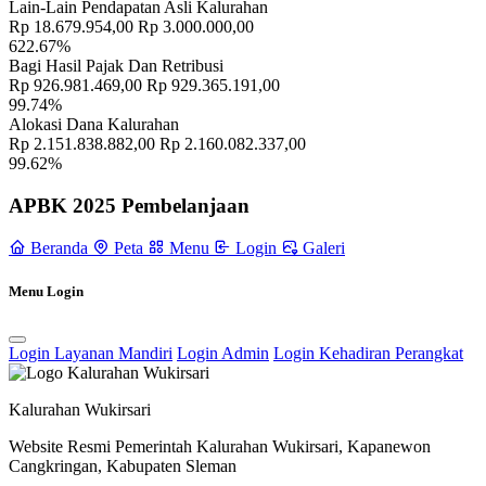
Geblog Gunakan Katrol Dan Gergaji Listrik
11 Juli 2022
Lain-Lain Pendapatan Asli Kalurahan
Rp 18.679.954,00
Rp 3.000.000,00
Kirab Budaya Serta Merti Dusun Padukuhan Pusmalang Wujud
622.67%
Syukur Warga Kepada Tuhan YME
21 November 2022
Bagi Hasil Pajak Dan Retribusi
Rp 926.981.469,00
Rp 929.365.191,00
99.74%
Sosialisasi Sistem Informasi Administrasi Kependudukan
10
Alokasi Dana Kalurahan
Agustus 2022
Rp 2.151.838.882,00
Rp 2.160.082.337,00
99.62%
Pemerintah Kalurahan Wukirsari Gelar Operasi Pasar Minyak
Goreng
27 Januari 2022
APBK 2025 Pembelanjaan
Pembukaan Acara Pembinaan Pengurus PKK dan Pelatihan
Beranda
Peta
Menu
Login
Galeri
Administrasi PKK Kalurahan Wukirsari.
11 November 2021
Informasi Penyelenggaraan Pelayanan Publik Selama Libur
Menu Login
Nasional Dan Cuti Bersama Idul Fitri 1443 H/
29 April 2022
Login Layanan Mandiri
Login Admin
Login Kehadiran Perangkat
Peningkatan Ketahanan Pangan Keluarga Melalui Integrated
Farming System
01 September 2022
Kalurahan Wukirsari
Website Resmi Pemerintah Kalurahan Wukirsari, Kapanewon
Cangkringan, Kabupaten Sleman