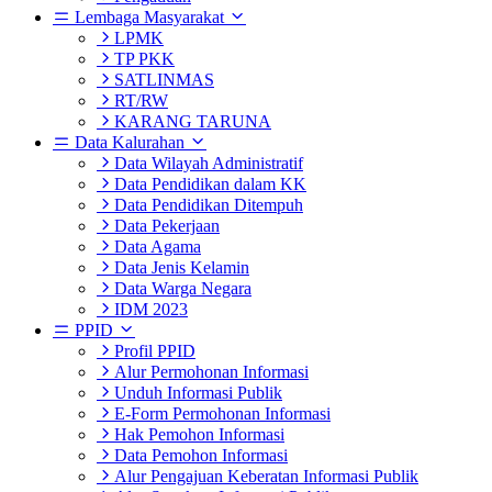
Lembaga Masyarakat
LPMK
TP PKK
SATLINMAS
RT/RW
KARANG TARUNA
Data Kalurahan
Data Wilayah Administratif
Data Pendidikan dalam KK
Data Pendidikan Ditempuh
Data Pekerjaan
Data Agama
Data Jenis Kelamin
Data Warga Negara
IDM 2023
PPID
Profil PPID
Alur Permohonan Informasi
Unduh Informasi Publik
E-Form Permohonan Informasi
Hak Pemohon Informasi
Data Pemohon Informasi
Alur Pengajuan Keberatan Informasi Publik