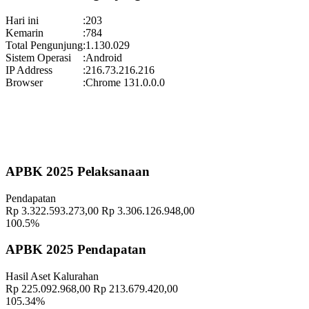
Gelar Budaya Wukirsari 2025
Hari ini
:
203
Waktu
:
13 September 2025 13:18:24
Kemarin
:
784
Total Pengunjung
:
1.130.029
Lokasi
:
Halaman Balai Kalurahan Wukirsari
Sistem Operasi
:
Android
Koordinator
:
IP Address
:
216.73.216.216
Pekan Olahraga Kalurahan Wukirsari 2025 Segera Hadir!
Browser
:
Chrome 131.0.0.0
Waktu
:
15 November 2025 09:29:20
Lokasi
:
Halaman Balai Kalurahan Wukirsari
Koordinator
:
Geografis
10 November 2021
APBK 2025 Pelaksanaan
Memahami Peran dan Makna Rois dalam Pembinaan Rois di
Pendapatan
Kalurahan Wukirsari
02 April 2024
Rp 3.322.593.273,00
Rp 3.306.126.948,00
100.5%
Semangat Gotong Royong Warga Wukirsari Masih Sangat Terjaga
Sampai Saat Ini
21 November 2022
APBK 2025 Pendapatan
Profil Lurah
17 November 2021
Hasil Aset Kalurahan
Rp 225.092.968,00
Rp 213.679.420,00
Percepat Proses Pelaksanaan Qurban, Panitia Qurban Dusun
105.34%