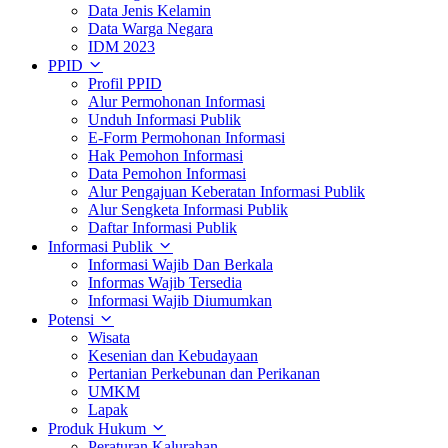
Data Jenis Kelamin
Data Warga Negara
IDM 2023
PPID
Profil PPID
Alur Permohonan Informasi
Unduh Informasi Publik
E-Form Permohonan Informasi
Hak Pemohon Informasi
Data Pemohon Informasi
Alur Pengajuan Keberatan Informasi Publik
Alur Sengketa Informasi Publik
Daftar Informasi Publik
Informasi Publik
Informasi Wajib Dan Berkala
Informas Wajib Tersedia
Informasi Wajib Diumumkan
Potensi
Wisata
Kesenian dan Kebudayaan
Pertanian Perkebunan dan Perikanan
UMKM
Lapak
Produk Hukum
Peraturan Kalurahan