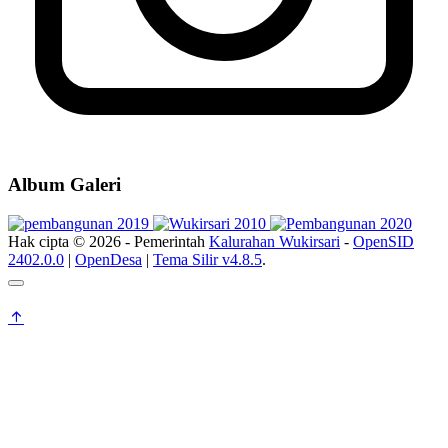
Album Galeri
Hak cipta © 2026 - Pemerintah
Kalurahan Wukirsari
-
OpenSID
2402.0.0
|
OpenDesa
|
Tema Silir v4.8.5
.