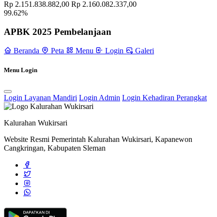
Rp 2.151.838.882,00
Rp 2.160.082.337,00
99.62%
Gubernur DIY Meluncurkan Program Bantuan Sosial Jaminan
Sosial Lanjut Usia Di Kalurahan Wukirsari
04 April 2024
APBK 2025 Pembelanjaan
Pertemuan BKB Pusmalang: Fokus Pencegahan Stunting dan
Beranda
Peta
Menu
Login
Galeri
Pengembangan Anak Usia Dini
08 Oktober 2024
Bahana UMKM Bergerak Menggelar “Ngaji UMKM” di Wukirsari:
Menu Login
Perkuat Jejaring dan Naikkan Kelas Pelaku Usaha Lokal
30
Oktober 2025
Login Layanan Mandiri
Login Admin
Login Kehadiran Perangkat
Pemerintah Kalurahan Wukirsari Mengikuti Sosialisasi Perda
Nomor 3 Tahun 2023 tentang BPKal
10 Oktober 2025
Kalurahan Wukirsari
Website Resmi Pemerintah Kalurahan Wukirsari, Kapanewon
Cangkringan, Kabupaten Sleman