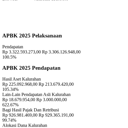
Waktu
:
15 November 2025 09:29:20
Lokasi
:
Halaman Balai Kalurahan Wukirsari
Koordinator
:
Geografis
10 November 2021
APBK 2025 Pelaksanaan
Memahami Peran dan Makna Rois dalam Pembinaan Rois di
Pendapatan
Kalurahan Wukirsari
02 April 2024
Rp 3.322.593.273,00
Rp 3.306.126.948,00
100.5%
Semangat Gotong Royong Warga Wukirsari Masih Sangat Terjaga
Sampai Saat Ini
21 November 2022
APBK 2025 Pendapatan
Profil Lurah
17 November 2021
Hasil Aset Kalurahan
Rp 225.092.968,00
Rp 213.679.420,00
Roadshow Penyisiran Vaksinasi Oleh Puskesmas Cangkringan
105.34%
Dosis Ke-Dua
25 Januari 2022
Lain-Lain Pendapatan Asli Kalurahan
Rp 18.679.954,00
Rp 3.000.000,00
Penyerahan Insentif Kepada Ketua RT Dan Ketua RW
11
622.67%
November 2021
Bagi Hasil Pajak Dan Retribusi
Rp 926.981.469,00
Rp 929.365.191,00
99.74%
Pertemuan Rutin Dasawisma Anggrek 5, Wadah Silaturahmi dan
Alokasi Dana Kalurahan
Penguatan Peran Perempuan di Kiyaran
07 Juli 2025