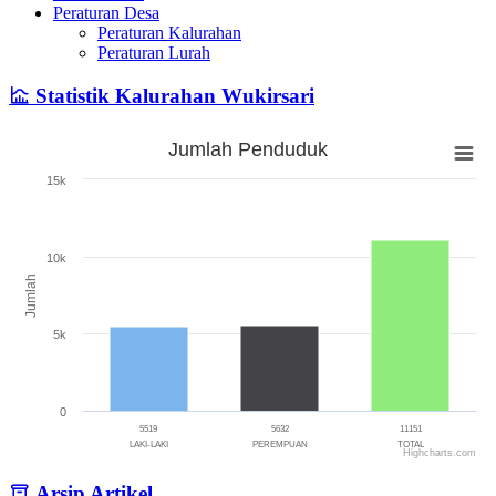
Peraturan Desa
Peraturan Kalurahan
Peraturan Lurah
Statistik Kalurahan Wukirsari
Jumlah Penduduk
Jumlah Penduduk
15k
Bar chart with 3 bars.
The chart has 1 X axis displaying categories.
The chart has 1 Y axis displaying Jumlah. Range: 0 to 15000.
10k
Jumlah
5k
0
5519
5632
11151
LAKI-LAKI
PEREMPUAN
TOTAL
Highcharts.com
End of interactive chart.
Arsip Artikel