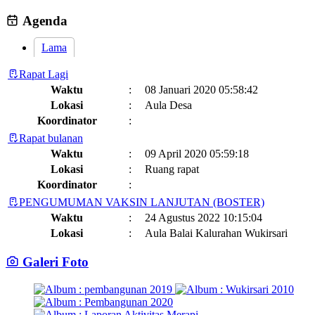
Perkuat Komitmen Perlindungan Anak, Kalurahan Wukirsari
Menggelar Sosialisasi dan Outbond Desa Ramah Anak
26 Juli 2026
Agenda
Lama
Rapat Lagi
Waktu
:
08 Januari 2020 05:58:42
Lokasi
:
Aula Desa
Koordinator
:
Rapat bulanan
Waktu
:
09 April 2020 05:59:18
Lokasi
:
Ruang rapat
Koordinator
:
PENGUMUMAN VAKSIN LANJUTAN (BOSTER)
Waktu
:
24 Agustus 2022 10:15:04
Lokasi
:
Aula Balai Kalurahan Wukirsari
Koordinator
:
Galeri Foto
Jadwal dan Agenda Sisir Adminduk Kalurahan Wukirsari
Kapanewon Cangkringan
Waktu
:
03 Februari 2023 08:44:13
Lokasi
: