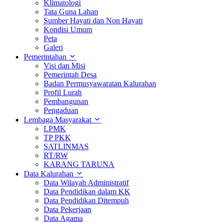
Klimatologi
Tata Guna Lahan
Sumber Hayati dan Non Hayati
Kondisi Umum
Peta
Galeri
Pemerintahan
Visi dan Misi
Pemerintah Desa
Badan Permusyawaratan Kalurahan
Profil Lurah
Pembangunan
Pengaduan
Lembaga Masyarakat
LPMK
TP PKK
SATLINMAS
RT/RW
KARANG TARUNA
Data Kalurahan
Data Wilayah Administratif
Data Pendidikan dalam KK
Data Pendidikan Ditempuh
Data Pekerjaan
Data Agama