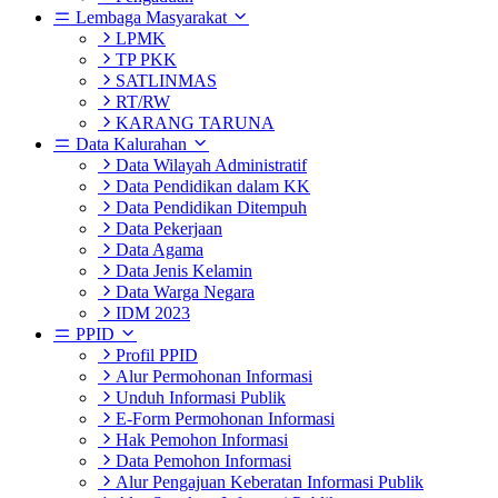
Lembaga Masyarakat
LPMK
TP PKK
SATLINMAS
RT/RW
KARANG TARUNA
Data Kalurahan
Data Wilayah Administratif
Data Pendidikan dalam KK
Data Pendidikan Ditempuh
Data Pekerjaan
Data Agama
Data Jenis Kelamin
Data Warga Negara
IDM 2023
PPID
Profil PPID
Alur Permohonan Informasi
Unduh Informasi Publik
E-Form Permohonan Informasi
Hak Pemohon Informasi
Data Pemohon Informasi
Alur Pengajuan Keberatan Informasi Publik