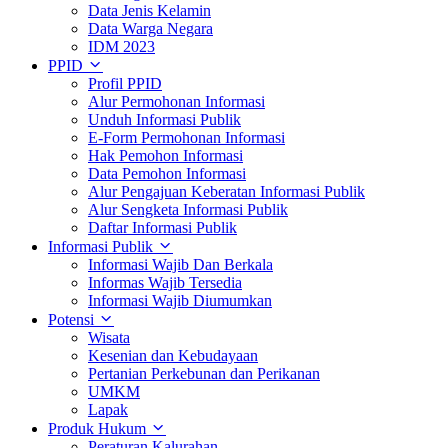
Data Jenis Kelamin
Data Warga Negara
IDM 2023
PPID
Profil PPID
Alur Permohonan Informasi
Unduh Informasi Publik
E-Form Permohonan Informasi
Hak Pemohon Informasi
Data Pemohon Informasi
Alur Pengajuan Keberatan Informasi Publik
Alur Sengketa Informasi Publik
Daftar Informasi Publik
Informasi Publik
Informasi Wajib Dan Berkala
Informas Wajib Tersedia
Informasi Wajib Diumumkan
Potensi
Wisata
Kesenian dan Kebudayaan
Pertanian Perkebunan dan Perikanan
UMKM
Lapak
Produk Hukum
Peraturan Kalurahan