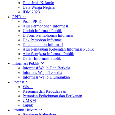
Data Jenis Kelamin
Data Warga Negara
IDM 2023
PPID
Profil PPID
Alur Permohonan Informasi
Unduh Informasi Publik
E-Form Permohonan Informasi
Hak Pemohon Informasi
Data Pemohon Informasi
Alur Pengajuan Keberatan Informasi Publik
Alur Sengketa Informasi Publik
Daftar Informasi Publik
Informasi Publik
Informasi Wajib Dan Berkala
Informas Wajib Tersedia
Informasi Wajib Diumumkan
Potensi
Wisata
Kesenian dan Kebudayaan
Pertanian Perkebunan dan Perikanan
UMKM
Lapak
Produk Hukum
Peraturan Kalurahan