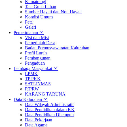
Klimatologi
Tata Guna Lahan
Sumber Hayati dan Non Hayati
Kondisi Umum
Peta
Galeri
Pemerintahan
Visi dan Misi
Pemerintah Desa
Badan Permusyawaratan Kalurahan
Profil Lurah
Pembangunan
Pengaduan
Lembaga Masyarakat
LPMK
TP PKK
SATLINMAS
RT/RW
KARANG TARUNA
Data Kalurahan
Data Wilayah Administratif
Data Pendidikan dalam KK
Data Pendidikan Ditempuh
Data Pekerjaan
Data Agama