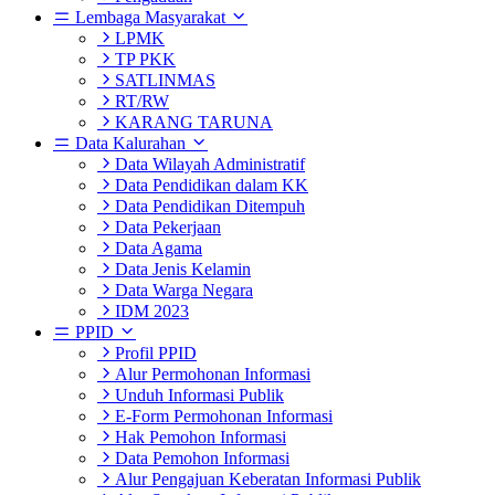
Lembaga Masyarakat
LPMK
TP PKK
SATLINMAS
RT/RW
KARANG TARUNA
Data Kalurahan
Data Wilayah Administratif
Data Pendidikan dalam KK
Data Pendidikan Ditempuh
Data Pekerjaan
Data Agama
Data Jenis Kelamin
Data Warga Negara
IDM 2023
PPID
Profil PPID
Alur Permohonan Informasi
Unduh Informasi Publik
E-Form Permohonan Informasi
Hak Pemohon Informasi
Data Pemohon Informasi
Alur Pengajuan Keberatan Informasi Publik