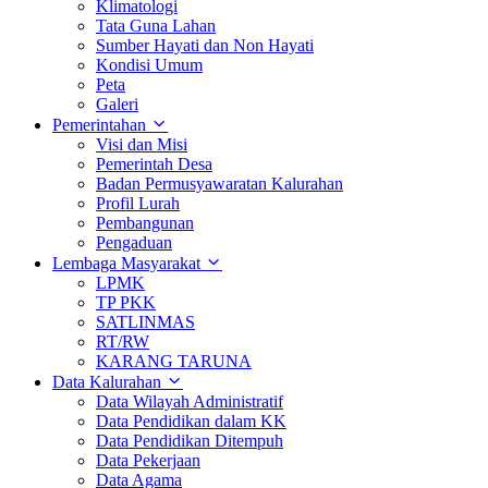
Klimatologi
Tata Guna Lahan
Sumber Hayati dan Non Hayati
Kondisi Umum
Peta
Galeri
Pemerintahan
Visi dan Misi
Pemerintah Desa
Badan Permusyawaratan Kalurahan
Profil Lurah
Pembangunan
Pengaduan
Lembaga Masyarakat
LPMK
TP PKK
SATLINMAS
RT/RW
KARANG TARUNA
Data Kalurahan
Data Wilayah Administratif
Data Pendidikan dalam KK
Data Pendidikan Ditempuh
Data Pekerjaan
Data Agama