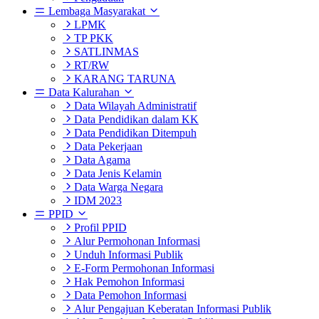
Lembaga Masyarakat
LPMK
TP PKK
SATLINMAS
RT/RW
KARANG TARUNA
Data Kalurahan
Data Wilayah Administratif
Data Pendidikan dalam KK
Data Pendidikan Ditempuh
Data Pekerjaan
Data Agama
Data Jenis Kelamin
Data Warga Negara
IDM 2023
PPID
Profil PPID
Alur Permohonan Informasi
Unduh Informasi Publik
E-Form Permohonan Informasi
Hak Pemohon Informasi
Data Pemohon Informasi
Alur Pengajuan Keberatan Informasi Publik