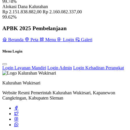
99.74%
Gotong Royong Perbaikan Saluran Irigasi Padukuhan Bedoyo dan
Alokasi Dana Kalurahan
Salam
21 Oktober 2024
Rp 2.151.838.882,00
Rp 2.160.082.337,00
99.62%
Rapat Koordinasi Dukuh Se-Kalurahan Wukirsari, 08 Juni 2022.
08
Juni 2022
APBK 2025 Pembelanjaan
Wukirsari Siap Bergerak Bersama KDMP, Menuju Ekonomi yang
Beranda
Peta
Menu
Login
Galeri
Lebih Berdaya
17 Oktober 2025
Safari Tarawih Ramadhan Pemerintah Kalurahan Wukirsari di
Menu Login
Masjid Jami’ Pusmalang
25 Maret 2024
Login Layanan Mandiri
Login Admin
Login Kehadiran Perangkat
Pemkal Wukirsari Salurkan Bantuan kepada Warga Terdampak
Pohon Tumbang di Padukuhan Cancangan
20 Januari 2026
Kalurahan Wukirsari
Website Resmi Pemerintah Kalurahan Wukirsari, Kapanewon
Cangkringan, Kabupaten Sleman