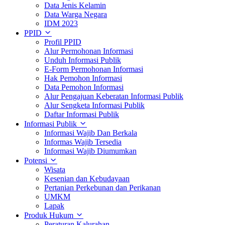
Data Jenis Kelamin
Data Warga Negara
IDM 2023
PPID
Profil PPID
Alur Permohonan Informasi
Unduh Informasi Publik
E-Form Permohonan Informasi
Hak Pemohon Informasi
Data Pemohon Informasi
Alur Pengajuan Keberatan Informasi Publik
Alur Sengketa Informasi Publik
Daftar Informasi Publik
Informasi Publik
Informasi Wajib Dan Berkala
Informas Wajib Tersedia
Informasi Wajib Diumumkan
Potensi
Wisata
Kesenian dan Kebudayaan
Pertanian Perkebunan dan Perikanan
UMKM
Lapak
Produk Hukum
Peraturan Kalurahan