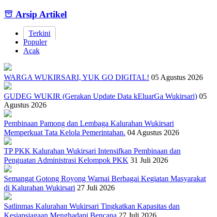
End of interactive chart.
Arsip Artikel
Terkini
Populer
Acak
WARGA WUKIRSARI, YUK GO DIGITAL!
05 Agustus 2026
GUDEG WUKIR (Gerakan Update Data kEluarGa Wukirsari)
05
Agustus 2026
Pembinaan Pamong dan Lembaga Kalurahan Wukirsari
Memperkuat Tata Kelola Pemerintahan.
04 Agustus 2026
TP PKK Kalurahan Wukirsari Intensifkan Pembinaan dan
Penguatan Administrasi Kelompok PKK
31 Juli 2026
Semangat Gotong Royong Warnai Berbagai Kegiatan Masyarakat
di Kalurahan Wukirsari
27 Juli 2026
Satlinmas Kalurahan Wukirsari Tingkatkan Kapasitas dan
Kesiapsiagaan Menghadapi Bencana
27 Juli 2026