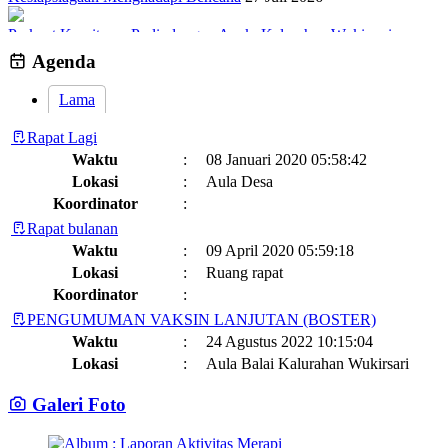
Perkuat Komitmen Perlindungan Anak, Kalurahan Wukirsari
Menggelar Sosialisasi dan Outbond Desa Ramah Anak
26 Juli 2026
Agenda
Lama
Rapat Lagi
Waktu
:
08 Januari 2020 05:58:42
Lokasi
:
Aula Desa
Koordinator
:
Rapat bulanan
Waktu
:
09 April 2020 05:59:18
Lokasi
:
Ruang rapat
Koordinator
:
PENGUMUMAN VAKSIN LANJUTAN (BOSTER)
Waktu
:
24 Agustus 2022 10:15:04
Lokasi
:
Aula Balai Kalurahan Wukirsari
Koordinator
:
Galeri Foto
Jadwal dan Agenda Sisir Adminduk Kalurahan Wukirsari
Kapanewon Cangkringan