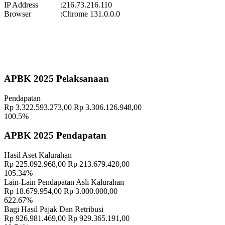
IP Address
:
216.73.216.110
Pekan Olahraga Kalurahan Wukirsari 2025 Segera Hadir!
Browser
:
Chrome 131.0.0.0
Waktu
:
15 November 2025 09:29:20
Lokasi
:
Halaman Balai Kalurahan Wukirsari
Koordinator
:
Geografis
10 November 2021
APBK 2025 Pelaksanaan
Memahami Peran dan Makna Rois dalam Pembinaan Rois di
Pendapatan
Kalurahan Wukirsari
02 April 2024
Rp 3.322.593.273,00
Rp 3.306.126.948,00
100.5%
Semangat Gotong Royong Warga Wukirsari Masih Sangat Terjaga
Sampai Saat Ini
21 November 2022
APBK 2025 Pendapatan
Profil Lurah
17 November 2021
Hasil Aset Kalurahan
Rp 225.092.968,00
Rp 213.679.420,00
Pemerintah Kalurahan Wukirsari Selenggarakan Rembug Stunting
105.34%
yang Dihadiri oleh Kader Balita
20 Juni 2024
Lain-Lain Pendapatan Asli Kalurahan
Rp 18.679.954,00
Rp 3.000.000,00
Malam Tirakatan Peringatan Satu Dasawarsa Undang-Undang
622.67%
Keistimewaan DIY
31 Agustus 2022
Bagi Hasil Pajak Dan Retribusi
Rp 926.981.469,00
Rp 929.365.191,00