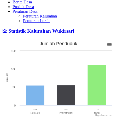
Berita Desa
Produk Desa
Peraturan Desa
Peraturan Kalurahan
Peraturan Lurah
Statistik Kalurahan Wukirsari
Jumlah Penduduk
Jumlah Penduduk
15k
Bar chart with 3 bars.
The chart has 1 X axis displaying categories.
The chart has 1 Y axis displaying Jumlah. Range: 0 to 15000.
10k
Jumlah
5k
0
5519
5632
11151
LAKI-LAKI
PEREMPUAN
TOTAL
Highcharts.com