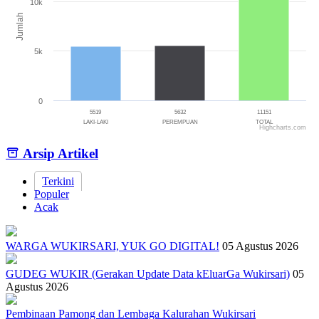
10k
Jumlah
5k
0
5519
5632
11151
LAKI-LAKI
PEREMPUAN
TOTAL
Highcharts.com
End of interactive chart.
Arsip Artikel
Terkini
Populer
Acak
WARGA WUKIRSARI, YUK GO DIGITAL!
05 Agustus 2026
GUDEG WUKIR (Gerakan Update Data kEluarGa Wukirsari)
05
Agustus 2026
Pembinaan Pamong dan Lembaga Kalurahan Wukirsari