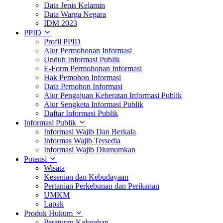
Data Jenis Kelamin
Data Warga Negara
IDM 2023
PPID
Profil PPID
Alur Permohonan Informasi
Unduh Informasi Publik
E-Form Permohonan Informasi
Hak Pemohon Informasi
Data Pemohon Informasi
Alur Pengajuan Keberatan Informasi Publik
Alur Sengketa Informasi Publik
Daftar Informasi Publik
Informasi Publik
Informasi Wajib Dan Berkala
Informas Wajib Tersedia
Informasi Wajib Diumumkan
Potensi
Wisata
Kesenian dan Kebudayaan
Pertanian Perkebunan dan Perikanan
UMKM
Lapak
Produk Hukum
Peraturan Kalurahan