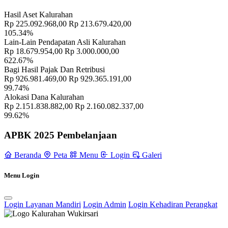
Sampai Saat Ini
21 November 2022
Hasil Aset Kalurahan
Profil Lurah
17 November 2021
Rp 225.092.968,00
Rp 213.679.420,00
105.34%
Pelatihan Bina Keluarga Balita Kalurahan Wukirsari
11 November
Lain-Lain Pendapatan Asli Kalurahan
2021
Rp 18.679.954,00
Rp 3.000.000,00
622.67%
Pertemuan Paguyuban Dukuh "Cokro Pamungkas" Kapanewon
Bagi Hasil Pajak Dan Retribusi
Cangkringan: Perkuat Peran Dukuh dalam Pembangunan Desa
25
Rp 926.981.469,00
Rp 929.365.191,00
Juni 2025
99.74%
Alokasi Dana Kalurahan
Rp 2.151.838.882,00
Rp 2.160.082.337,00
Alur Permohonan Informasi
15 November 2021
99.62%
KKN Di Desa Wukirsari Tahun 1989, Mahasiswa IKIP
APBK 2025 Pembelanjaan
Karangmalang Bangun Tempat Pemandian
17 Mei 2022
Beranda
Peta
Menu
Login
Galeri
Musyawarah Perencanaan Pembangunan Kalurahan Wukirsari:
Menggalang Ide untuk Kemajuan Bersama
29 September 2023
Menu Login
Sambang Dusun Hari Minggu Pertama Bulan Puasa, 11 April 2022
11 April 2022
Login Layanan Mandiri
Login Admin
Login Kehadiran Perangkat
Kemeriahan Merti Dusun Pusmalang Dalam Upaya Melestarikan
Kegiatan Tradisional
30 Oktober 2023