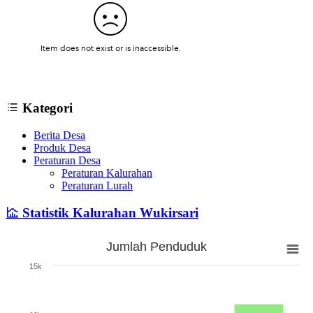
Kategori
Berita Desa
Produk Desa
Peraturan Desa
Peraturan Kalurahan
Peraturan Lurah
Statistik Kalurahan Wukirsari
Jumlah Penduduk
Jumlah Penduduk
15k
Bar chart with 3 bars.
The chart has 1 X axis displaying categories.
The chart has 1 Y axis displaying Jumlah. Range: 0 to 15000.