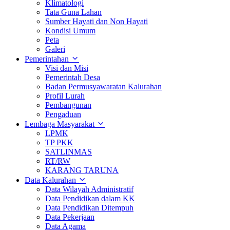
Klimatologi
Tata Guna Lahan
Sumber Hayati dan Non Hayati
Kondisi Umum
Peta
Galeri
Pemerintahan
Visi dan Misi
Pemerintah Desa
Badan Permusyawaratan Kalurahan
Profil Lurah
Pembangunan
Pengaduan
Lembaga Masyarakat
LPMK
TP PKK
SATLINMAS
RT/RW
KARANG TARUNA
Data Kalurahan
Data Wilayah Administratif
Data Pendidikan dalam KK
Data Pendidikan Ditempuh
Data Pekerjaan
Data Agama