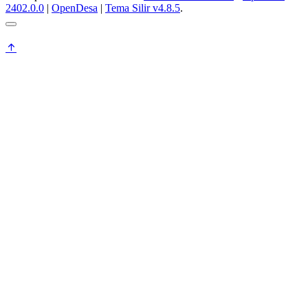
2402.0.0
|
OpenDesa
|
Tema Silir v4.8.5
.