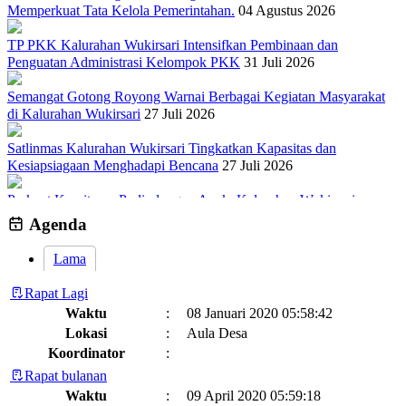
Memperkuat Tata Kelola Pemerintahan.
04 Agustus 2026
TP PKK Kalurahan Wukirsari Intensifkan Pembinaan dan
Penguatan Administrasi Kelompok PKK
31 Juli 2026
Semangat Gotong Royong Warnai Berbagai Kegiatan Masyarakat
di Kalurahan Wukirsari
27 Juli 2026
Satlinmas Kalurahan Wukirsari Tingkatkan Kapasitas dan
Kesiapsiagaan Menghadapi Bencana
27 Juli 2026
Perkuat Komitmen Perlindungan Anak, Kalurahan Wukirsari
Menggelar Sosialisasi dan Outbond Desa Ramah Anak
26 Juli 2026
Agenda
Lama
Rapat Lagi
Waktu
:
08 Januari 2020 05:58:42
Lokasi
:
Aula Desa
Koordinator
:
Rapat bulanan
Waktu
:
09 April 2020 05:59:18