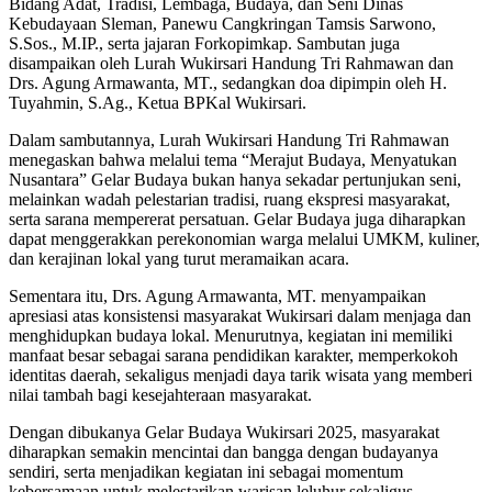
Bidang Adat, Tradisi, Lembaga, Budaya, dan Seni Dinas
Kebudayaan Sleman, Panewu Cangkringan Tamsis Sarwono,
S.Sos., M.IP., serta jajaran Forkopimkap. Sambutan juga
disampaikan oleh Lurah Wukirsari Handung Tri Rahmawan dan
Drs. Agung Armawanta, MT., sedangkan doa dipimpin oleh H.
Tuyahmin, S.Ag., Ketua BPKal Wukirsari.
Dalam sambutannya, Lurah Wukirsari Handung Tri Rahmawan
menegaskan bahwa melalui tema “Merajut Budaya, Menyatukan
Nusantara” Gelar Budaya bukan hanya sekadar pertunjukan seni,
melainkan wadah pelestarian tradisi, ruang ekspresi masyarakat,
serta sarana mempererat persatuan. Gelar Budaya juga diharapkan
dapat menggerakkan perekonomian warga melalui UMKM, kuliner,
dan kerajinan lokal yang turut meramaikan acara.
Sementara itu, Drs. Agung Armawanta, MT. menyampaikan
apresiasi atas konsistensi masyarakat Wukirsari dalam menjaga dan
menghidupkan budaya lokal. Menurutnya, kegiatan ini memiliki
manfaat besar sebagai sarana pendidikan karakter, memperkokoh
identitas daerah, sekaligus menjadi daya tarik wisata yang memberi
nilai tambah bagi kesejahteraan masyarakat.
Dengan dibukanya Gelar Budaya Wukirsari 2025, masyarakat
diharapkan semakin mencintai dan bangga dengan budayanya
sendiri, serta menjadikan kegiatan ini sebagai momentum
kebersamaan untuk melestarikan warisan leluhur sekaligus