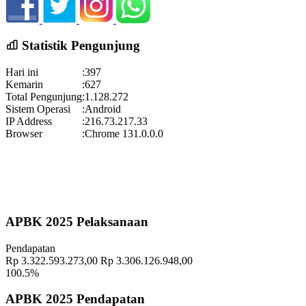
Koordinator
:
21 Desember 2021 18:42:10
Hadirilah Pengajian Gelar Budaya Wukirsari 2025
Semoga penghuni rumah sehat...
selengkapnya
Waktu
:
18 September 2025 19:00:36
Statistik Pengunjung
Lokasi
:
Halaman Balai Kalurahan Wukirsari
Koordinator
:
Hari ini
:
397
Gelar Budaya Wukirsari 2025
Kemarin
:
627
Waktu
:
13 September 2025 13:18:24
Total Pengunjung
:
1.128.272
Sistem Operasi
:
Android
Lokasi
:
Halaman Balai Kalurahan Wukirsari
IP Address
:
216.73.217.33
Koordinator
:
Browser
:
Chrome 131.0.0.0
Pekan Olahraga Kalurahan Wukirsari 2025 Segera Hadir!
Waktu
:
15 November 2025 09:29:20
Lokasi
:
Halaman Balai Kalurahan Wukirsari
Koordinator
:
APBK 2025 Pelaksanaan
Geografis
10 November 2021
Pendapatan
Memahami Peran dan Makna Rois dalam Pembinaan Rois di
Rp 3.322.593.273,00
Rp 3.306.126.948,00
Kalurahan Wukirsari
02 April 2024
100.5%
Semangat Gotong Royong Warga Wukirsari Masih Sangat Terjaga
APBK 2025 Pendapatan