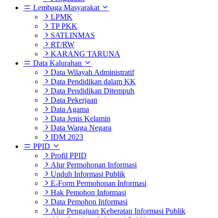
Lembaga Masyarakat
LPMK
TP PKK
SATLINMAS
RT/RW
KARANG TARUNA
Data Kalurahan
Data Wilayah Administratif
Data Pendidikan dalam KK
Data Pendidikan Ditempuh
Data Pekerjaan
Data Agama
Data Jenis Kelamin
Data Warga Negara
IDM 2023
PPID
Profil PPID
Alur Permohonan Informasi
Unduh Informasi Publik
E-Form Permohonan Informasi
Hak Pemohon Informasi
Data Pemohon Informasi
Alur Pengajuan Keberatan Informasi Publik