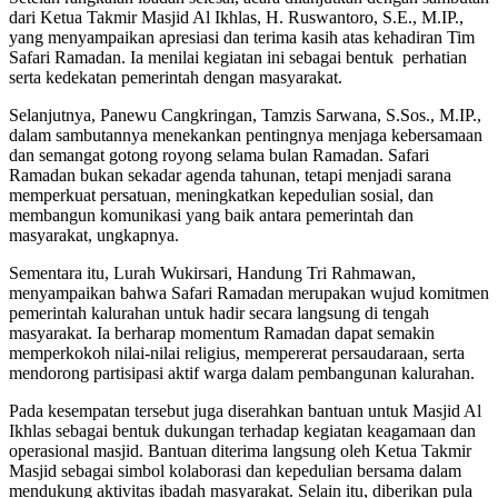
dari Ketua Takmir Masjid Al Ikhlas, H. Ruswantoro, S.E., M.IP.,
yang menyampaikan apresiasi dan terima kasih atas kehadiran Tim
Safari Ramadan. Ia menilai kegiatan ini sebagai bentuk perhatian
serta kedekatan pemerintah dengan masyarakat.
Selanjutnya, Panewu Cangkringan, Tamzis Sarwana, S.Sos., M.IP.,
dalam sambutannya menekankan pentingnya menjaga kebersamaan
dan semangat gotong royong selama bulan Ramadan. Safari
Ramadan bukan sekadar agenda tahunan, tetapi menjadi sarana
memperkuat persatuan, meningkatkan kepedulian sosial, dan
membangun komunikasi yang baik antara pemerintah dan
masyarakat, ungkapnya.
Sementara itu, Lurah Wukirsari, Handung Tri Rahmawan,
menyampaikan bahwa Safari Ramadan merupakan wujud komitmen
pemerintah kalurahan untuk hadir secara langsung di tengah
masyarakat. Ia berharap momentum Ramadan dapat semakin
memperkokoh nilai-nilai religius, mempererat persaudaraan, serta
mendorong partisipasi aktif warga dalam pembangunan kalurahan.
Pada kesempatan tersebut juga diserahkan bantuan untuk Masjid Al
Ikhlas sebagai bentuk dukungan terhadap kegiatan keagamaan dan
operasional masjid. Bantuan diterima langsung oleh Ketua Takmir
Masjid sebagai simbol kolaborasi dan kepedulian bersama dalam
mendukung aktivitas ibadah masyarakat. Selain itu, diberikan pula