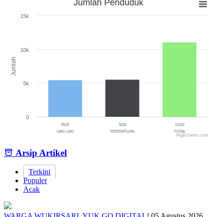
Jumlah Penduduk
Jumlah Penduduk
15k
Bar chart with 3 bars.
The chart has 1 X axis displaying categories.
The chart has 1 Y axis displaying Jumlah. Range: 0 to 15000.
10k
Jumlah
5k
0
5519
5632
11151
LAKI-LAKI
PEREMPUAN
TOTAL
Highcharts.com
End of interactive chart.
Arsip Artikel
Terkini
Populer
Acak
WARGA WUKIRSARI, YUK GO DIGITAL!
05 Agustus 2026