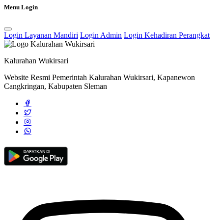
Menu Login
Rapat Koordinasi Kader Lansia Bulan November
21 November
2022
Login Layanan Mandiri
Login Admin
Login Kehadiran Perangkat
Pementasan Kesenian Ketoprak di Padukuhan Gondang: Nguri-Uri
Kebudayaan dan Peringatan Kemerdekaan RI ke-79
03 September
2024
Kalurahan Wukirsari
Website Resmi Pemerintah Kalurahan Wukirsari, Kapanewon
Cangkringan, Kabupaten Sleman