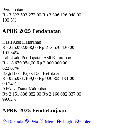
Memahami Peran dan Makna Rois dalam Pembinaan Rois di
Pendapatan
Kalurahan Wukirsari
02 April 2024
Rp 3.322.593.273,00
Rp 3.306.126.948,00
100.5%
Semangat Gotong Royong Warga Wukirsari Masih Sangat Terjaga
Sampai Saat Ini
21 November 2022
APBK 2025 Pendapatan
Profil Lurah
17 November 2021
Hasil Aset Kalurahan
Rp 225.092.968,00
Rp 213.679.420,00
BPKal Tinjau Kegiatan Pemerintah Kalurahan Wukirsari.
09 Juni
105.34%
2022
Lain-Lain Pendapatan Asli Kalurahan
Rp 18.679.954,00
Rp 3.000.000,00
Menjelang Lebaran Kejadian Pencurian Kembali Terjadi Di
622.67%
Wukirsari
07 April 2022
Bagi Hasil Pajak Dan Retribusi
Rp 926.981.469,00
Rp 929.365.191,00
99.74%
Dinsos Sleman Melaksanakan Rapat KIE Di Wukirsari
14
Alokasi Dana Kalurahan
Desember 2022
Rp 2.151.838.882,00
Rp 2.160.082.337,00
99.62%
Warga Jambu Bangkong Bergotong Royong Membangun Talud
Jalan Usaha Tani
14 Juli 2025
APBK 2025 Pembelanjaan
FORZA dan CAKRA Sabet Gelar Juara di Final Voli PORKAL
Beranda
Peta
Menu
Login
Galeri
Wukirsari 2024
21 Agustus 2024