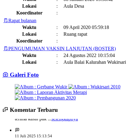
Lokasi
:
Aula Desa
Koordinator
:
Rapat bulanan
Waktu
:
09 April 2020 05:59:18
Lokasi
:
Ruang rapat
Koordinator
:
PENGUMUMAN VAKSIN LANJUTAN (BOSTER)
Waktu
:
24 Agustus 2022 10:15:04
Lokasi
:
Aula Balai Kalurahan Wukirsari
Koordinator
:
Galeri Foto
Jadwal dan Agenda Sisir Adminduk Kalurahan Wukirsari
Kapanewon Cangkringan
Waktu
:
03 Februari 2023 08:44:13
Lokasi
:
Sumber Hayati dan Non Hayati
10 November 2021
Koordinator
:
14 Juli 2025 14:17:22
Komentar Terbaru
Sisir Adminduk Kalurahan Wukirsari, Kapanewon Cangkringan
terima kasih pak ...
selengkapnya
Kronologi Erupsi Merapi tanggal 5 November 2010
04 November
Tahun 2024
2022
Waktu
:
02 Mei 2024 10:24:40
Lokasi
:
11 Juli 2025 15:13:54
Kegiatan Positif Di Bulan Puasa, Karang Taruna Wukirsari Berbagi
semangat mbak ziaaaaaa...
selengkapnya
Koordinator
:
Takjil Kepada Para Pengendara
09 April 2022