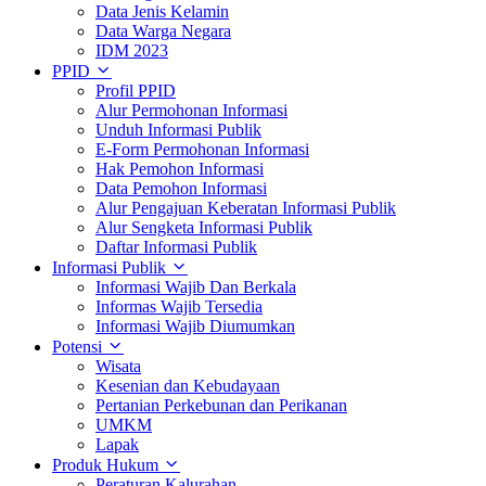
Data Jenis Kelamin
Data Warga Negara
IDM 2023
PPID
Profil PPID
Alur Permohonan Informasi
Unduh Informasi Publik
E-Form Permohonan Informasi
Hak Pemohon Informasi
Data Pemohon Informasi
Alur Pengajuan Keberatan Informasi Publik
Alur Sengketa Informasi Publik
Daftar Informasi Publik
Informasi Publik
Informasi Wajib Dan Berkala
Informas Wajib Tersedia
Informasi Wajib Diumumkan
Potensi
Wisata
Kesenian dan Kebudayaan
Pertanian Perkebunan dan Perikanan
UMKM
Lapak
Produk Hukum
Peraturan Kalurahan