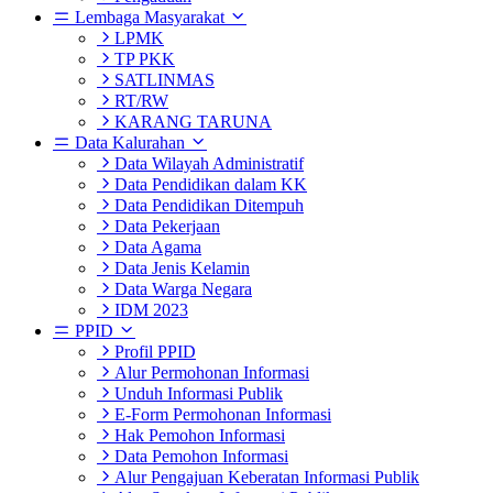
Lembaga Masyarakat
LPMK
TP PKK
SATLINMAS
RT/RW
KARANG TARUNA
Data Kalurahan
Data Wilayah Administratif
Data Pendidikan dalam KK
Data Pendidikan Ditempuh
Data Pekerjaan
Data Agama
Data Jenis Kelamin
Data Warga Negara
IDM 2023
PPID
Profil PPID
Alur Permohonan Informasi
Unduh Informasi Publik
E-Form Permohonan Informasi
Hak Pemohon Informasi
Data Pemohon Informasi
Alur Pengajuan Keberatan Informasi Publik