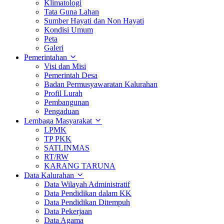
Klimatologi
Tata Guna Lahan
Sumber Hayati dan Non Hayati
Kondisi Umum
Peta
Galeri
Pemerintahan
Visi dan Misi
Pemerintah Desa
Badan Permusyawaratan Kalurahan
Profil Lurah
Pembangunan
Pengaduan
Lembaga Masyarakat
LPMK
TP PKK
SATLINMAS
RT/RW
KARANG TARUNA
Data Kalurahan
Data Wilayah Administratif
Data Pendidikan dalam KK
Data Pendidikan Ditempuh
Data Pekerjaan
Data Agama