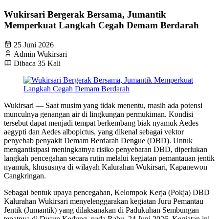
Wukirsari Bergerak Bersama, Jumantik
Memperkuat Langkah Cegah Demam Berdarah
25 Juni 2026
Admin Wukirsari
Dibaca 35 Kali
Wukirsari — Saat musim yang tidak menentu, masih ada potensi
munculnya genangan air di lingkungan permukiman. Kondisi
tersebut dapat menjadi tempat berkembang biak nyamuk Aedes
aegypti dan Aedes albopictus, yang dikenal sebagai vektor
penyebab penyakit Demam Berdarah Dengue (DBD). Untuk
mengantisipasi meningkatnya risiko penyebaran DBD, diperlukan
langkah pencegahan secara rutin melalui kegiatan pemantauan jentik
nyamuk, khususnya di wilayah Kalurahan Wukirsari, Kapanewon
Cangkringan.
Sebagai bentuk upaya pencegahan, Kelompok Kerja (Pokja) DBD
Kalurahan Wukirsari menyelenggarakan kegiatan Juru Pemantau
Jentik (Jumantik) yang dilaksanakan di Padukuhan Sembungan
tepatnya di Dusun Kedung, pada Rabu, 24 Juni 2026. Kegiatan ini