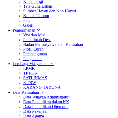
Klimatologi
Tata Guna Lahan
Sumber Hayati dan Non Hayati
Kondisi Umum
Peta
Galeri
Pemerintahan
Visi dan Misi
Pemerintah Desa
Badan Permusyawaratan Kalurahan
Profil Lurah
Pembangunan
Pengaduan
Lembaga Masyarakat
LPMK
TP PKK
SATLINMAS
RT/RW
KARANG TARUNA
Data Kalurahan
Data Wilayah Administratif
Data Pendidikan dalam KK
Data Pendidikan Ditempuh
Data Pekerjaan
Data Agama