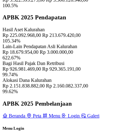
100.5%
Semangat Gotong Royong Warga Wukirsari Masih Sangat Terjaga
Sampai Saat Ini
21 November 2022
APBK 2025 Pendapatan
Hasil Aset Kalurahan
Rp 225.092.968,00
Rp 213.679.420,00
105.34%
Lain-Lain Pendapatan Asli Kalurahan
Rp 18.679.954,00
Rp 3.000.000,00
622.67%
Bagi Hasil Pajak Dan Retribusi
Rp 926.981.469,00
Rp 929.365.191,00
99.74%
Alokasi Dana Kalurahan
Rp 2.151.838.882,00
Rp 2.160.082.337,00
99.62%
APBK 2025 Pembelanjaan
Beranda
Peta
Menu
Login
Galeri
Menu Login