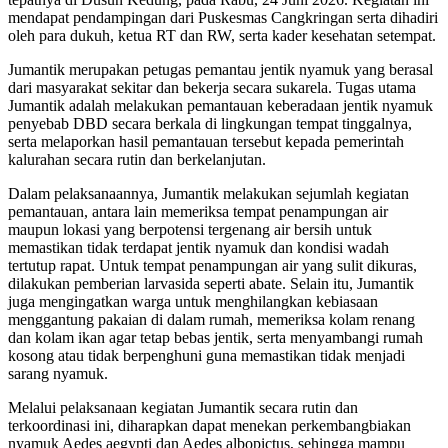
mendapat pendampingan dari Puskesmas Cangkringan serta dihadiri
oleh para dukuh, ketua RT dan RW, serta kader kesehatan setempat.
Jumantik merupakan petugas pemantau jentik nyamuk yang berasal
dari masyarakat sekitar dan bekerja secara sukarela. Tugas utama
Jumantik adalah melakukan pemantauan keberadaan jentik nyamuk
penyebab DBD secara berkala di lingkungan tempat tinggalnya,
serta melaporkan hasil pemantauan tersebut kepada pemerintah
kalurahan secara rutin dan berkelanjutan.
Dalam pelaksanaannya, Jumantik melakukan sejumlah kegiatan
pemantauan, antara lain memeriksa tempat penampungan air
maupun lokasi yang berpotensi tergenang air bersih untuk
memastikan tidak terdapat jentik nyamuk dan kondisi wadah
tertutup rapat. Untuk tempat penampungan air yang sulit dikuras,
dilakukan pemberian larvasida seperti abate. Selain itu, Jumantik
juga mengingatkan warga untuk menghilangkan kebiasaan
menggantung pakaian di dalam rumah, memeriksa kolam renang
dan kolam ikan agar tetap bebas jentik, serta menyambangi rumah
kosong atau tidak berpenghuni guna memastikan tidak menjadi
sarang nyamuk.
Melalui pelaksanaan kegiatan Jumantik secara rutin dan
terkoordinasi ini, diharapkan dapat menekan perkembangbiakan
nyamuk Aedes aegypti dan Aedes albopictus, sehingga mampu