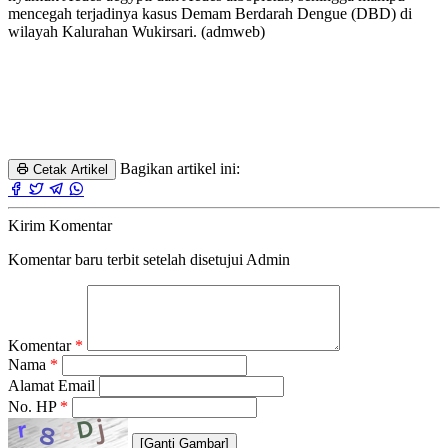
mencegah terjadinya kasus Demam Berdarah Dengue (DBD) di
wilayah Kalurahan Wukirsari. (admweb)
Bagikan artikel ini:
Cetak Artikel
Kirim Komentar
Komentar baru terbit setelah disetujui Admin
Komentar
*
Nama
*
Alamat Email
No. HP
*
[Ganti Gambar]