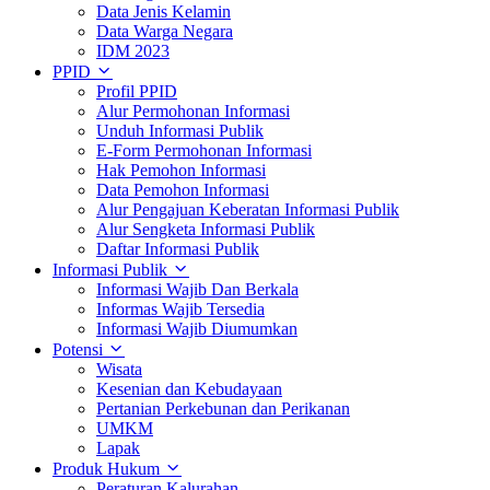
Data Jenis Kelamin
Data Warga Negara
IDM 2023
PPID
Profil PPID
Alur Permohonan Informasi
Unduh Informasi Publik
E-Form Permohonan Informasi
Hak Pemohon Informasi
Data Pemohon Informasi
Alur Pengajuan Keberatan Informasi Publik
Alur Sengketa Informasi Publik
Daftar Informasi Publik
Informasi Publik
Informasi Wajib Dan Berkala
Informas Wajib Tersedia
Informasi Wajib Diumumkan
Potensi
Wisata
Kesenian dan Kebudayaan
Pertanian Perkebunan dan Perikanan
UMKM
Lapak
Produk Hukum
Peraturan Kalurahan