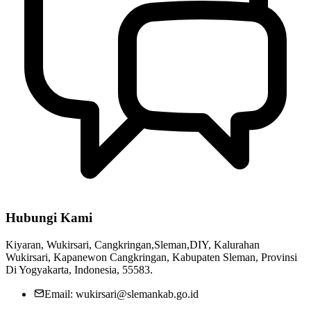
Peraturan Kalurahan Wukirsari Nomor 01 Tahun 2026 Tentang
Hubungi Kami
APBKal 2025
13 April 2026
Kiyaran, Wukirsari, Cangkringan,Sleman,DIY, Kalurahan
Penyaluran BLT DD Tahap Ke-06 Tahun 2022
06 Juni 2022
Wukirsari, Kapanewon Cangkringan, Kabupaten Sleman, Provinsi
Di Yogyakarta, Indonesia, 55583.
Email: wukirsari@slemankab.go.id