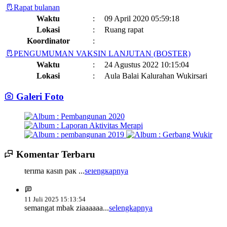
Rapat bulanan
Waktu
:
09 April 2020 05:59:18
Lokasi
:
Ruang rapat
Koordinator
:
PENGUMUMAN VAKSIN LANJUTAN (BOSTER)
Waktu
:
24 Agustus 2022 10:15:04
Lokasi
:
Aula Balai Kalurahan Wukirsari
Koordinator
:
Galeri Foto
Jadwal dan Agenda Sisir Adminduk Kalurahan Wukirsari
Kapanewon Cangkringan
Waktu
:
03 Februari 2023 08:44:13
Lokasi
:
Sumber Hayati dan Non Hayati
10 November 2021
Koordinator
:
14 Juli 2025 14:17:22
Komentar Terbaru
Sisir Adminduk Kalurahan Wukirsari, Kapanewon Cangkringan
terima kasih pak ...
selengkapnya
Kronologi Erupsi Merapi tanggal 5 November 2010
04 November
Tahun 2024
2022
Waktu
:
02 Mei 2024 10:24:40
Lokasi
:
11 Juli 2025 15:13:54
Kegiatan Positif Di Bulan Puasa, Karang Taruna Wukirsari Berbagi
semangat mbak ziaaaaaa...
selengkapnya
Koordinator
:
Takjil Kepada Para Pengendara
09 April 2022
Pekan Olahraga Kalurahan Wukirsari Tahun 2024 Segera
Dimulai
19 Mei 2023 15:10:54