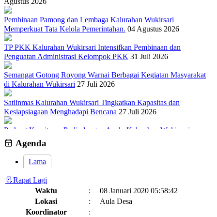
Agustus 2026
Pembinaan Pamong dan Lembaga Kalurahan Wukirsari
Memperkuat Tata Kelola Pemerintahan.
04 Agustus 2026
TP PKK Kalurahan Wukirsari Intensifkan Pembinaan dan
Penguatan Administrasi Kelompok PKK
31 Juli 2026
Semangat Gotong Royong Warnai Berbagai Kegiatan Masyarakat
di Kalurahan Wukirsari
27 Juli 2026
Satlinmas Kalurahan Wukirsari Tingkatkan Kapasitas dan
Kesiapsiagaan Menghadapi Bencana
27 Juli 2026
Perkuat Komitmen Perlindungan Anak, Kalurahan Wukirsari
Menggelar Sosialisasi dan Outbond Desa Ramah Anak
26 Juli 2026
Agenda
Lama
Rapat Lagi
Waktu
:
08 Januari 2020 05:58:42
Lokasi
:
Aula Desa
Koordinator
: