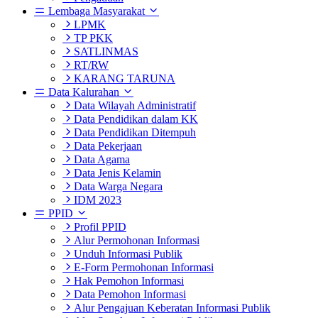
Lembaga Masyarakat
LPMK
TP PKK
SATLINMAS
RT/RW
KARANG TARUNA
Data Kalurahan
Data Wilayah Administratif
Data Pendidikan dalam KK
Data Pendidikan Ditempuh
Data Pekerjaan
Data Agama
Data Jenis Kelamin
Data Warga Negara
IDM 2023
PPID
Profil PPID
Alur Permohonan Informasi
Unduh Informasi Publik
E-Form Permohonan Informasi
Hak Pemohon Informasi
Data Pemohon Informasi
Alur Pengajuan Keberatan Informasi Publik