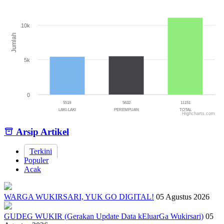
Bar chart with 3 bars.
The chart has 1 X axis displaying categories.
The chart has 1 Y axis displaying Jumlah. Range: 0 to 15000.
10k
Jumlah
5k
0
5519
5632
11151
LAKI-LAKI
PEREMPUAN
TOTAL
Highcharts.com
End of interactive chart.
Arsip Artikel
Terkini
Populer
Acak
WARGA WUKIRSARI, YUK GO DIGITAL!
05 Agustus 2026
GUDEG WUKIR (Gerakan Update Data kEluarGa Wukirsari)
05