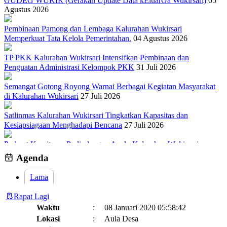
GUDEG WUKIR (Gerakan Update Data kEluarGa Wukirsari)
05
Agustus 2026
Pembinaan Pamong dan Lembaga Kalurahan Wukirsari
Memperkuat Tata Kelola Pemerintahan.
04 Agustus 2026
TP PKK Kalurahan Wukirsari Intensifkan Pembinaan dan
Penguatan Administrasi Kelompok PKK
31 Juli 2026
Semangat Gotong Royong Warnai Berbagai Kegiatan Masyarakat
di Kalurahan Wukirsari
27 Juli 2026
Satlinmas Kalurahan Wukirsari Tingkatkan Kapasitas dan
Kesiapsiagaan Menghadapi Bencana
27 Juli 2026
Perkuat Komitmen Perlindungan Anak, Kalurahan Wukirsari
Menggelar Sosialisasi dan Outbond Desa Ramah Anak
26 Juli 2026
Agenda
Lama
Rapat Lagi
Waktu
:
08 Januari 2020 05:58:42
Lokasi
:
Aula Desa