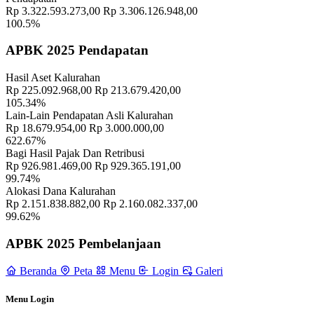
Kalurahan Wukirsari
02 April 2024
Rp 3.322.593.273,00
Rp 3.306.126.948,00
100.5%
Semangat Gotong Royong Warga Wukirsari Masih Sangat Terjaga
Sampai Saat Ini
21 November 2022
APBK 2025 Pendapatan
Profil Lurah
17 November 2021
Hasil Aset Kalurahan
Rp 225.092.968,00
Rp 213.679.420,00
24 Padukuhan Kalurahan Wukirsari Mendapat Penghargaan Dari
105.34%
BKAD Kabupaten Sleman
11 November 2021
Lain-Lain Pendapatan Asli Kalurahan
Rp 18.679.954,00
Rp 3.000.000,00
Pemerintah Kalurahan Wukirsari Menggelar Rapat Koordinasi
622.67%
Kader KB, Posyandu, dan Balita Bulan Mei 2025
26 Mei 2025
Bagi Hasil Pajak Dan Retribusi
Rp 926.981.469,00
Rp 929.365.191,00
99.74%
Lurah Wukirsari Hadiri Serangkaian Acara Tutup Tahun Pendidikan
Alokasi Dana Kalurahan
Anak dan Sekolah Dasar
18 Juni 2025
Rp 2.151.838.882,00
Rp 2.160.082.337,00
99.62%
Kunjungan Pemerintah Desa Kalirejo, Bojonegoro di Balai
Kalurahan Wukirsari
27 Juni 2023
APBK 2025 Pembelanjaan
Pemerintah Kalurahan Wukirsari Adakan Pembinaan untuk
Beranda
Peta
Menu
Login
Galeri
Kelompok Tani di Moro Lejar Balangan
27 Mei 2024
Dinas Pendidikan Kabupaten Sleman Menggelar Bimtek Keahlian
Menu Login
Tingkat Lanjut PUPM di Wukirsari
05 Februari 2024