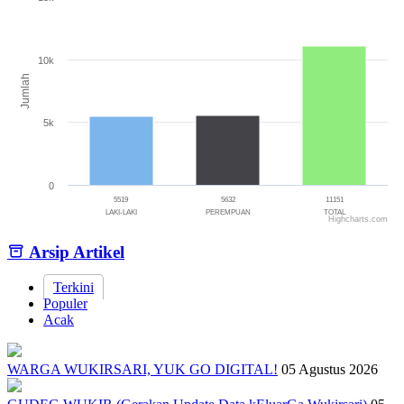
Bar chart with 3 bars.
The chart has 1 X axis displaying categories.
The chart has 1 Y axis displaying Jumlah. Range: 0 to 15000.
10k
Jumlah
5k
0
5519
5632
11151
LAKI-LAKI
PEREMPUAN
TOTAL
Highcharts.com
End of interactive chart.
Arsip Artikel
Terkini
Populer
Acak
WARGA WUKIRSARI, YUK GO DIGITAL!
05 Agustus 2026