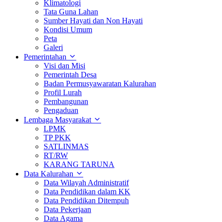
Klimatologi
Tata Guna Lahan
Sumber Hayati dan Non Hayati
Kondisi Umum
Peta
Galeri
Pemerintahan
Visi dan Misi
Pemerintah Desa
Badan Permusyawaratan Kalurahan
Profil Lurah
Pembangunan
Pengaduan
Lembaga Masyarakat
LPMK
TP PKK
SATLINMAS
RT/RW
KARANG TARUNA
Data Kalurahan
Data Wilayah Administratif
Data Pendidikan dalam KK
Data Pendidikan Ditempuh
Data Pekerjaan
Data Agama