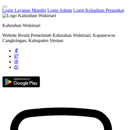
Login Layanan Mandiri
Login Admin
Login Kehadiran Perangkat
Bupati Sleman Resmikan RTLH Di Dusun Gatak, Kalurahan
Wukirsari
30 Mei 2022
Kalurahan Wukirsari
Website Resmi Pemerintah Kalurahan Wukirsari, Kapanewon
Cangkringan, Kabupaten Sleman