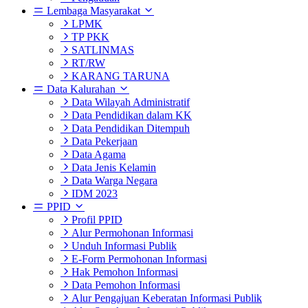
Lembaga Masyarakat
LPMK
TP PKK
SATLINMAS
RT/RW
KARANG TARUNA
Data Kalurahan
Data Wilayah Administratif
Data Pendidikan dalam KK
Data Pendidikan Ditempuh
Data Pekerjaan
Data Agama
Data Jenis Kelamin
Data Warga Negara
IDM 2023
PPID
Profil PPID
Alur Permohonan Informasi
Unduh Informasi Publik
E-Form Permohonan Informasi
Hak Pemohon Informasi
Data Pemohon Informasi
Alur Pengajuan Keberatan Informasi Publik