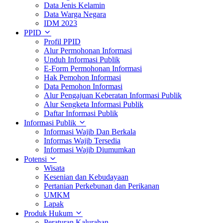
Data Jenis Kelamin
Data Warga Negara
IDM 2023
PPID
Profil PPID
Alur Permohonan Informasi
Unduh Informasi Publik
E-Form Permohonan Informasi
Hak Pemohon Informasi
Data Pemohon Informasi
Alur Pengajuan Keberatan Informasi Publik
Alur Sengketa Informasi Publik
Daftar Informasi Publik
Informasi Publik
Informasi Wajib Dan Berkala
Informas Wajib Tersedia
Informasi Wajib Diumumkan
Potensi
Wisata
Kesenian dan Kebudayaan
Pertanian Perkebunan dan Perikanan
UMKM
Lapak
Produk Hukum
Peraturan Kalurahan