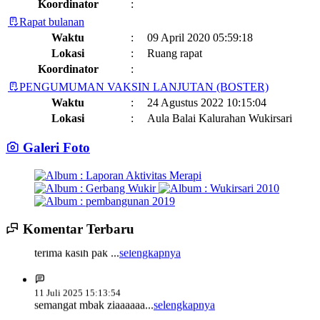
Koordinator
:
Rapat bulanan
Waktu
:
09 April 2020 05:59:18
Lokasi
:
Ruang rapat
Koordinator
:
PENGUMUMAN VAKSIN LANJUTAN (BOSTER)
Waktu
:
24 Agustus 2022 10:15:04
Lokasi
:
Aula Balai Kalurahan Wukirsari
Koordinator
:
Galeri Foto
Jadwal dan Agenda Sisir Adminduk Kalurahan Wukirsari
Kapanewon Cangkringan
Waktu
:
03 Februari 2023 08:44:13
Lokasi
:
Sumber Hayati dan Non Hayati
10 November 2021
Koordinator
:
Komentar Terbaru
14 Juli 2025 14:17:22
Sisir Adminduk Kalurahan Wukirsari, Kapanewon Cangkringan
Kronologi Erupsi Merapi tanggal 5 November 2010
04 November
terima kasih pak ...
selengkapnya
Tahun 2024
2022
Waktu
:
02 Mei 2024 10:24:40
Lokasi
:
Kegiatan Positif Di Bulan Puasa, Karang Taruna Wukirsari Berbagi
11 Juli 2025 15:13:54
Koordinator
:
Takjil Kepada Para Pengendara
09 April 2022
semangat mbak ziaaaaaa...
selengkapnya
Pekan Olahraga Kalurahan Wukirsari Tahun 2024 Segera