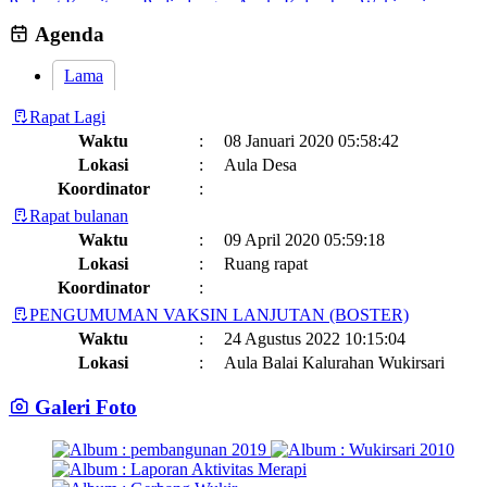
Perkuat Komitmen Perlindungan Anak, Kalurahan Wukirsari
Menggelar Sosialisasi dan Outbond Desa Ramah Anak
26 Juli 2026
Agenda
Lama
Rapat Lagi
Waktu
:
08 Januari 2020 05:58:42
Lokasi
:
Aula Desa
Koordinator
:
Rapat bulanan
Waktu
:
09 April 2020 05:59:18
Lokasi
:
Ruang rapat
Koordinator
:
PENGUMUMAN VAKSIN LANJUTAN (BOSTER)
Waktu
:
24 Agustus 2022 10:15:04
Lokasi
:
Aula Balai Kalurahan Wukirsari
Koordinator
:
Galeri Foto
Jadwal dan Agenda Sisir Adminduk Kalurahan Wukirsari
Kapanewon Cangkringan
Waktu
:
03 Februari 2023 08:44:13
Lokasi
: