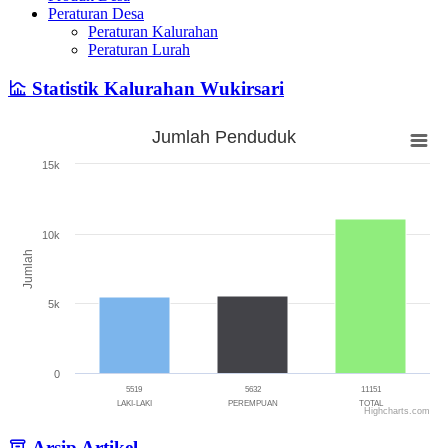
Peraturan Desa
Peraturan Kalurahan
Peraturan Lurah
Statistik Kalurahan Wukirsari
Jumlah Penduduk
Jumlah Penduduk
15k
Bar chart with 3 bars.
The chart has 1 X axis displaying categories.
The chart has 1 Y axis displaying Jumlah. Range: 0 to 15000.
10k
Jumlah
5k
0
5519
5632
11151
LAKI-LAKI
PEREMPUAN
TOTAL
Highcharts.com
End of interactive chart.
Arsip Artikel