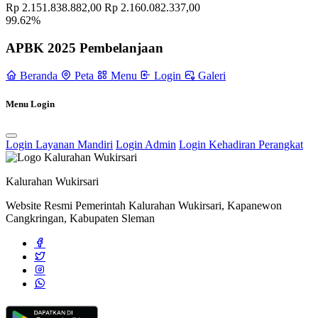
Rp 2.151.838.882,00
Rp 2.160.082.337,00
Rakorpim Kapanewon Cangkringan Dilaksanakan Di Waroeng
99.62%
Rebyoek Wukirsari
26 Juli 2022
APBK 2025 Pembelanjaan
Koordinasi Rutin Pamong Wukirsari ; Bhabinkamtibmas Wukirsari
Sosialisasikan Kamtibmas
12 Desember 2023
Beranda
Peta
Menu
Login
Galeri
Gerak Jalan Sehat di Dusun Plupuh: Meriah dengan Pentas Seni dan
Menu Login
Doorprize
26 Agustus 2024
Pemerintah Kalurahan Wukirsari Selenggarakan Rembug Stunting
Login Layanan Mandiri
Login Admin
Login Kehadiran Perangkat
yang Dihadiri oleh Kader Balita
20 Juni 2024
Kalurahan Wukirsari
Website Resmi Pemerintah Kalurahan Wukirsari, Kapanewon
Cangkringan, Kabupaten Sleman