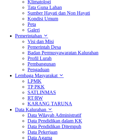
Klimatologi
Tata Guna Lahan
Sumber Hayati dan Non Hayati
Kondisi Umum
Peta
Galeri
Pemerintahan
Visi dan Misi
Pemerintah Desa
Badan Permusyawaratan Kalurahan
Profil Lurah
Pembangunan
Pengaduan
Lembaga Masyarakat
LPMK
TP PKK
SATLINMAS
RT/RW
KARANG TARUNA
Data Kalurahan
Data Wilayah Administratif
Data Pendidikan dalam KK
Data Pendidikan Ditempuh
Data Pekerjaan
Data Agama