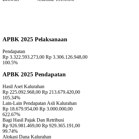
Waktu
:
15 November 2025 09:29:20
Lokasi
:
Halaman Balai Kalurahan Wukirsari
Koordinator
:
Geografis
10 November 2021
APBK 2025 Pelaksanaan
Memahami Peran dan Makna Rois dalam Pembinaan Rois di
Pendapatan
Kalurahan Wukirsari
02 April 2024
Rp 3.322.593.273,00
Rp 3.306.126.948,00
100.5%
Semangat Gotong Royong Warga Wukirsari Masih Sangat Terjaga
Sampai Saat Ini
21 November 2022
APBK 2025 Pendapatan
Profil Lurah
17 November 2021
Hasil Aset Kalurahan
Rp 225.092.968,00
Rp 213.679.420,00
Kunjungan Studi Tiru Dari Kecamatan Weru Kabupaten Cirebon
105.34%
Jawa Barat
11 November 2021
Lain-Lain Pendapatan Asli Kalurahan
Rp 18.679.954,00
Rp 3.000.000,00
Lurah wukirsari menghadiri pembukaan pelatihan tata boga program
622.67%
PUPM Tahun 2024
06 Mei 2024
Bagi Hasil Pajak Dan Retribusi
Rp 926.981.469,00
Rp 929.365.191,00
99.74%
Dirgahayu ke-270 Daerah Istimewa Yogyakarta
13 Maret 2025
Alokasi Dana Kalurahan