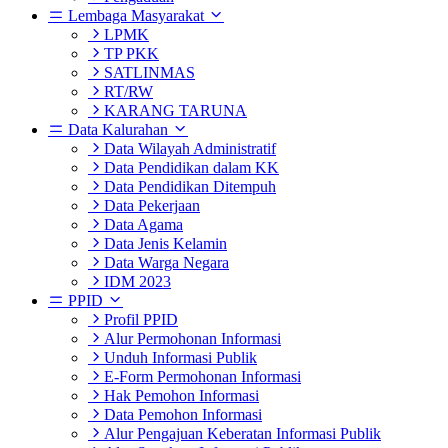
Lembaga Masyarakat
LPMK
TP PKK
SATLINMAS
RT/RW
KARANG TARUNA
Data Kalurahan
Data Wilayah Administratif
Data Pendidikan dalam KK
Data Pendidikan Ditempuh
Data Pekerjaan
Data Agama
Data Jenis Kelamin
Data Warga Negara
IDM 2023
PPID
Profil PPID
Alur Permohonan Informasi
Unduh Informasi Publik
E-Form Permohonan Informasi
Hak Pemohon Informasi
Data Pemohon Informasi
Alur Pengajuan Keberatan Informasi Publik