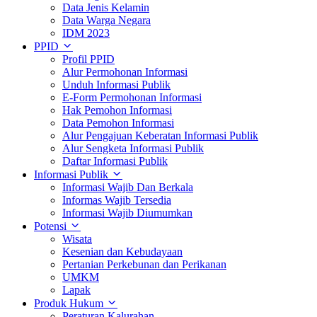
Data Jenis Kelamin
Data Warga Negara
IDM 2023
PPID
Profil PPID
Alur Permohonan Informasi
Unduh Informasi Publik
E-Form Permohonan Informasi
Hak Pemohon Informasi
Data Pemohon Informasi
Alur Pengajuan Keberatan Informasi Publik
Alur Sengketa Informasi Publik
Daftar Informasi Publik
Informasi Publik
Informasi Wajib Dan Berkala
Informas Wajib Tersedia
Informasi Wajib Diumumkan
Potensi
Wisata
Kesenian dan Kebudayaan
Pertanian Perkebunan dan Perikanan
UMKM
Lapak
Produk Hukum
Peraturan Kalurahan