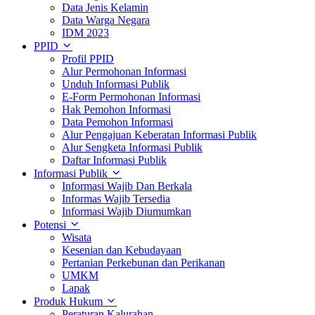
Data Jenis Kelamin
Data Warga Negara
IDM 2023
PPID
Profil PPID
Alur Permohonan Informasi
Unduh Informasi Publik
E-Form Permohonan Informasi
Hak Pemohon Informasi
Data Pemohon Informasi
Alur Pengajuan Keberatan Informasi Publik
Alur Sengketa Informasi Publik
Daftar Informasi Publik
Informasi Publik
Informasi Wajib Dan Berkala
Informas Wajib Tersedia
Informasi Wajib Diumumkan
Potensi
Wisata
Kesenian dan Kebudayaan
Pertanian Perkebunan dan Perikanan
UMKM
Lapak
Produk Hukum
Peraturan Kalurahan