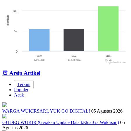
The chart has 1 X axis displaying categories.
The chart has 1 Y axis displaying Jumlah. Range: 0 to 15000.
10k
Jumlah
5k
0
5519
5632
11151
LAKI-LAKI
PEREMPUAN
TOTAL
Highcharts.com
End of interactive chart.
Arsip Artikel
Terkini
Populer
Acak
WARGA WUKIRSARI, YUK GO DIGITAL!
05 Agustus 2026
GUDEG WUKIR (Gerakan Update Data kEluarGa Wukirsari)
05
Agustus 2026