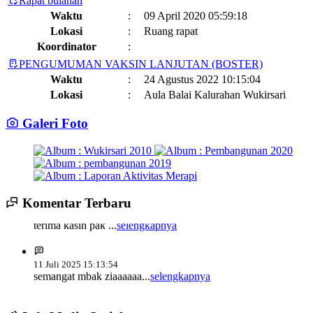
Rapat bulanan
Waktu
:
09 April 2020 05:59:18
Lokasi
:
Ruang rapat
Koordinator
:
PENGUMUMAN VAKSIN LANJUTAN (BOSTER)
Waktu
:
24 Agustus 2022 10:15:04
Lokasi
:
Aula Balai Kalurahan Wukirsari
Koordinator
:
Galeri Foto
Jadwal dan Agenda Sisir Adminduk Kalurahan Wukirsari
Kapanewon Cangkringan
Waktu
:
03 Februari 2023 08:44:13
Lokasi
:
Sumber Hayati dan Non Hayati
10 November 2021
Koordinator
:
14 Juli 2025 14:17:22
Komentar Terbaru
Sisir Adminduk Kalurahan Wukirsari, Kapanewon Cangkringan
terima kasih pak ...
selengkapnya
Kronologi Erupsi Merapi tanggal 5 November 2010
04 November
Tahun 2024
2022
Waktu
:
02 Mei 2024 10:24:40
Lokasi
:
11 Juli 2025 15:13:54
Kegiatan Positif Di Bulan Puasa, Karang Taruna Wukirsari Berbagi
semangat mbak ziaaaaaa...
selengkapnya
Koordinator
:
Takjil Kepada Para Pengendara
09 April 2022
Pekan Olahraga Kalurahan Wukirsari Tahun 2024 Segera
Dimulai
19 Mei 2023 15:10:54
Waktu
:
18 Juli 2024 14:03:22
Alhamdulillah acara budaya yange bagus, patut di