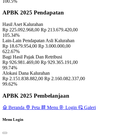
100.5%
Semangat Gotong Royong Warga Wukirsari Masih Sangat Terjaga
Sampai Saat Ini
21 November 2022
APBK 2025 Pendapatan
Hasil Aset Kalurahan
Rp 225.092.968,00
Rp 213.679.420,00
105.34%
Lain-Lain Pendapatan Asli Kalurahan
Rp 18.679.954,00
Rp 3.000.000,00
622.67%
Bagi Hasil Pajak Dan Retribusi
Rp 926.981.469,00
Rp 929.365.191,00
99.74%
Alokasi Dana Kalurahan
Rp 2.151.838.882,00
Rp 2.160.082.337,00
99.62%
APBK 2025 Pembelanjaan
Beranda
Peta
Menu
Login
Galeri
Menu Login