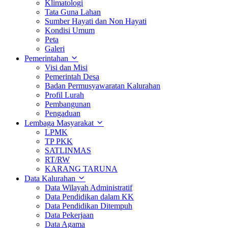
Klimatologi
Tata Guna Lahan
Sumber Hayati dan Non Hayati
Kondisi Umum
Peta
Galeri
Pemerintahan
Visi dan Misi
Pemerintah Desa
Badan Permusyawaratan Kalurahan
Profil Lurah
Pembangunan
Pengaduan
Lembaga Masyarakat
LPMK
TP PKK
SATLINMAS
RT/RW
KARANG TARUNA
Data Kalurahan
Data Wilayah Administratif
Data Pendidikan dalam KK
Data Pendidikan Ditempuh
Data Pekerjaan
Data Agama