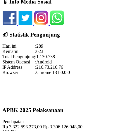
Info Media Sosial
Lokasi
:
lestarikan....
selengkapnya
Koordinator
:
Hadirilah Pengajian Gelar Budaya Wukirsari 2025
21 Desember 2021 18:42:10
Waktu
:
18 September 2025 19:00:36
Semoga penghuni rumah sehat...
selengkapnya
Lokasi
:
Halaman Balai Kalurahan Wukirsari
Statistik Pengunjung
Koordinator
:
Gelar Budaya Wukirsari 2025
Hari ini
:
289
Waktu
:
13 September 2025 13:18:24
Kemarin
:
623
Total Pengunjung
:
1.130.738
Lokasi
:
Halaman Balai Kalurahan Wukirsari
Sistem Operasi
:
Android
Koordinator
:
IP Address
:
216.73.216.76
Pekan Olahraga Kalurahan Wukirsari 2025 Segera Hadir!
Browser
:
Chrome 131.0.0.0
Waktu
:
15 November 2025 09:29:20
Lokasi
:
Halaman Balai Kalurahan Wukirsari
Koordinator
:
Geografis
10 November 2021
APBK 2025 Pelaksanaan
Memahami Peran dan Makna Rois dalam Pembinaan Rois di
Pendapatan
Kalurahan Wukirsari
02 April 2024
Rp 3.322.593.273,00
Rp 3.306.126.948,00