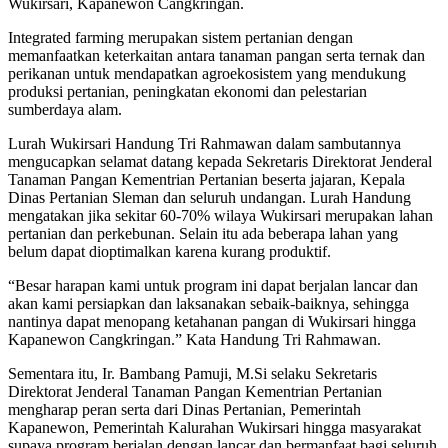
Wukirsari, Kapanewon Cangkringan.
Integrated farming merupakan sistem pertanian dengan
memanfaatkan keterkaitan antara tanaman pangan serta ternak dan
perikanan untuk mendapatkan agroekosistem yang mendukung
produksi pertanian, peningkatan ekonomi dan pelestarian
sumberdaya alam.
Lurah Wukirsari Handung Tri Rahmawan dalam sambutannya
mengucapkan selamat datang kepada Sekretaris Direktorat Jenderal
Tanaman Pangan Kementrian Pertanian beserta jajaran, Kepala
Dinas Pertanian Sleman dan seluruh undangan. Lurah Handung
mengatakan jika sekitar 60-70% wilaya Wukirsari merupakan lahan
pertanian dan perkebunan. Selain itu ada beberapa lahan yang
belum dapat dioptimalkan karena kurang produktif.
“Besar harapan kami untuk program ini dapat berjalan lancar dan
akan kami persiapkan dan laksanakan sebaik-baiknya, sehingga
nantinya dapat menopang ketahanan pangan di Wukirsari hingga
Kapanewon Cangkringan.” Kata Handung Tri Rahmawan.
Sementara itu, Ir. Bambang Pamuji, M.Si selaku Sekretaris
Direktorat Jenderal Tanaman Pangan Kementrian Pertanian
mengharap peran serta dari Dinas Pertanian, Pemerintah
Kapanewon, Pemerintah Kalurahan Wukirsari hingga masyarakat
supaya program berjalan dengan lancar dan bermanfaat bagi seluruh