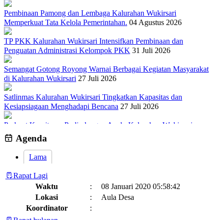
Pembinaan Pamong dan Lembaga Kalurahan Wukirsari
Memperkuat Tata Kelola Pemerintahan.
04 Agustus 2026
TP PKK Kalurahan Wukirsari Intensifkan Pembinaan dan
Penguatan Administrasi Kelompok PKK
31 Juli 2026
Semangat Gotong Royong Warnai Berbagai Kegiatan Masyarakat
di Kalurahan Wukirsari
27 Juli 2026
Satlinmas Kalurahan Wukirsari Tingkatkan Kapasitas dan
Kesiapsiagaan Menghadapi Bencana
27 Juli 2026
Perkuat Komitmen Perlindungan Anak, Kalurahan Wukirsari
Menggelar Sosialisasi dan Outbond Desa Ramah Anak
26 Juli 2026
Agenda
Lama
Rapat Lagi
Waktu
:
08 Januari 2020 05:58:42
Lokasi
:
Aula Desa
Koordinator
: