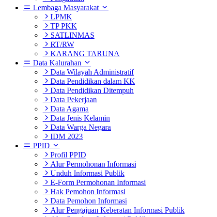
Lembaga Masyarakat
LPMK
TP PKK
SATLINMAS
RT/RW
KARANG TARUNA
Data Kalurahan
Data Wilayah Administratif
Data Pendidikan dalam KK
Data Pendidikan Ditempuh
Data Pekerjaan
Data Agama
Data Jenis Kelamin
Data Warga Negara
IDM 2023
PPID
Profil PPID
Alur Permohonan Informasi
Unduh Informasi Publik
E-Form Permohonan Informasi
Hak Pemohon Informasi
Data Pemohon Informasi
Alur Pengajuan Keberatan Informasi Publik