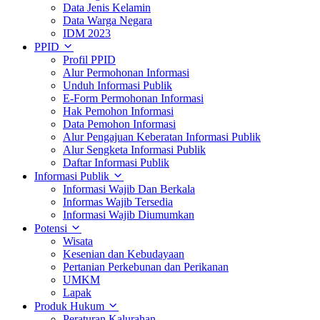
Data Jenis Kelamin
Data Warga Negara
IDM 2023
PPID
Profil PPID
Alur Permohonan Informasi
Unduh Informasi Publik
E-Form Permohonan Informasi
Hak Pemohon Informasi
Data Pemohon Informasi
Alur Pengajuan Keberatan Informasi Publik
Alur Sengketa Informasi Publik
Daftar Informasi Publik
Informasi Publik
Informasi Wajib Dan Berkala
Informas Wajib Tersedia
Informasi Wajib Diumumkan
Potensi
Wisata
Kesenian dan Kebudayaan
Pertanian Perkebunan dan Perikanan
UMKM
Lapak
Produk Hukum
Peraturan Kalurahan