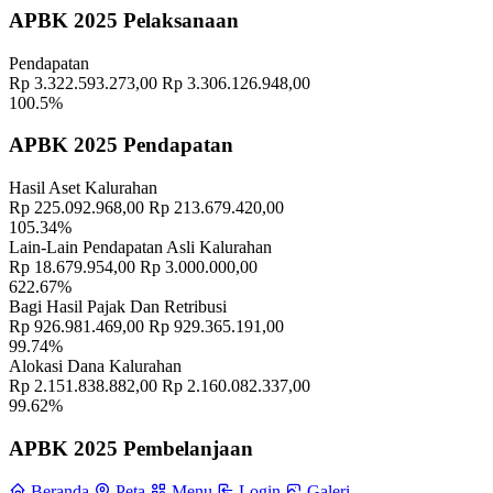
Geografis
10 November 2021
APBK 2025 Pelaksanaan
Memahami Peran dan Makna Rois dalam Pembinaan Rois di
Pendapatan
Kalurahan Wukirsari
02 April 2024
Rp 3.322.593.273,00
Rp 3.306.126.948,00
100.5%
Semangat Gotong Royong Warga Wukirsari Masih Sangat Terjaga
Sampai Saat Ini
21 November 2022
APBK 2025 Pendapatan
Profil Lurah
17 November 2021
Hasil Aset Kalurahan
Rp 225.092.968,00
Rp 213.679.420,00
Rakor Kader Lansia Kalurahan Wukirsari: Semangat Tinggi untuk
105.34%
Meningkatkan Kualitas Hidup Lansia
20 Mei 2024
Lain-Lain Pendapatan Asli Kalurahan
Rp 18.679.954,00
Rp 3.000.000,00
Perkuat Ukhuwah, Lurah Wukirsari Menghadiri Syawalan di
622.67%
Sekolah dan Padukuhan
13 April 2026
Bagi Hasil Pajak Dan Retribusi
Rp 926.981.469,00
Rp 929.365.191,00
99.74%
Pemkab Sleman Meresmikan Padat Karya APBD T.A. 2025, Wujud
Alokasi Dana Kalurahan
Nyata Penataan Infrastruktur dan Pemberdayaan Masyarakat
21 Mei
Rp 2.151.838.882,00
Rp 2.160.082.337,00
2025
99.62%
Rakor Kader KB dan Posyandu Kalurahan Wukirsari
25 Januari
APBK 2025 Pembelanjaan
2023
Beranda
Peta
Menu
Login
Galeri