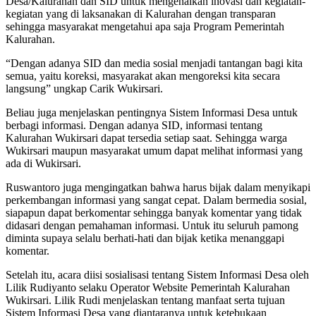
Desa/Kalurahan dan SID untuk mengenalkan inovasi dan kegiatan-
kegiatan yang di laksanakan di Kalurahan dengan transparan
sehingga masyarakat mengetahui apa saja Program Pemerintah
Kalurahan.
“Dengan adanya SID dan media sosial menjadi tantangan bagi kita
semua, yaitu koreksi, masyarakat akan mengoreksi kita secara
langsung” ungkap Carik Wukirsari.
Beliau juga menjelaskan pentingnya Sistem Informasi Desa untuk
berbagi informasi. Dengan adanya SID, informasi tentang
Kalurahan Wukirsari dapat tersedia setiap saat. Sehingga warga
Wukirsari maupun masyarakat umum dapat melihat informasi yang
ada di Wukirsari.
Ruswantoro juga mengingatkan bahwa harus bijak dalam menyikapi
perkembangan informasi yang sangat cepat. Dalam bermedia sosial,
siapapun dapat berkomentar sehingga banyak komentar yang tidak
didasari dengan pemahaman informasi. Untuk itu seluruh pamong
diminta supaya selalu berhati-hati dan bijak ketika menanggapi
komentar.
Setelah itu, acara diisi sosialisasi tentang Sistem Informasi Desa oleh
Lilik Rudiyanto selaku Operator Website Pemerintah Kalurahan
Wukirsari. Lilik Rudi menjelaskan tentang manfaat serta tujuan
Sistem Informasi Desa yang diantaranya untuk ketebukaan