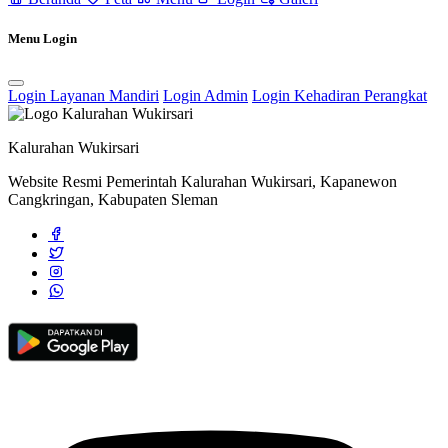
Safari Ramadan Kapanewon Cangkringan Perkuat Kebersamaan di
Masjid Al Ikhlas Cakran
01 Maret 2026
Menu Login
Menuju Lingkungan Bersih dan Sehat: DLH Sleman Melaksanakan
Sosialisasi Panduan Operasional TPS 3R
08 Agustus 2023
Login Layanan Mandiri
Login Admin
Login Kehadiran Perangkat
Karang Taruna "Taruna Bhakti" Wukirsari Berbagi Kebaikan di
Bulan Ramadhan
18 Maret 2024
Kalurahan Wukirsari
Website Resmi Pemerintah Kalurahan Wukirsari, Kapanewon
Cangkringan, Kabupaten Sleman