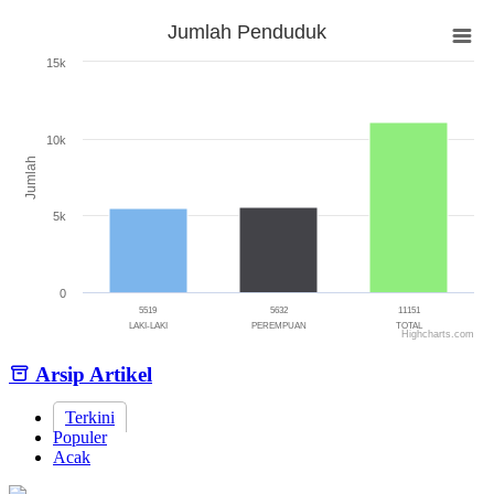
Jumlah Penduduk
Jumlah Penduduk
15k
Bar chart with 3 bars.
The chart has 1 X axis displaying categories.
The chart has 1 Y axis displaying Jumlah. Range: 0 to 15000.
10k
Jumlah
5k
0
5519
5632
11151
LAKI-LAKI
PEREMPUAN
TOTAL
Highcharts.com
End of interactive chart.
Arsip Artikel
Terkini
Populer
Acak