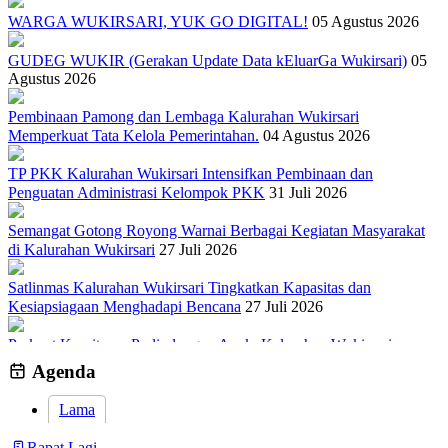
WARGA WUKIRSARI, YUK GO DIGITAL!
05 Agustus 2026
GUDEG WUKIR (Gerakan Update Data kEluarGa Wukirsari)
05
Agustus 2026
Pembinaan Pamong dan Lembaga Kalurahan Wukirsari
Memperkuat Tata Kelola Pemerintahan.
04 Agustus 2026
TP PKK Kalurahan Wukirsari Intensifkan Pembinaan dan
Penguatan Administrasi Kelompok PKK
31 Juli 2026
Semangat Gotong Royong Warnai Berbagai Kegiatan Masyarakat
di Kalurahan Wukirsari
27 Juli 2026
Satlinmas Kalurahan Wukirsari Tingkatkan Kapasitas dan
Kesiapsiagaan Menghadapi Bencana
27 Juli 2026
Perkuat Komitmen Perlindungan Anak, Kalurahan Wukirsari
Menggelar Sosialisasi dan Outbond Desa Ramah Anak
26 Juli 2026
Agenda
Lama
Rapat Lagi