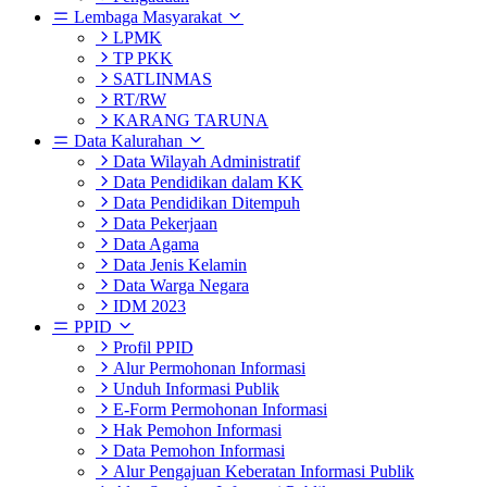
Lembaga Masyarakat
LPMK
TP PKK
SATLINMAS
RT/RW
KARANG TARUNA
Data Kalurahan
Data Wilayah Administratif
Data Pendidikan dalam KK
Data Pendidikan Ditempuh
Data Pekerjaan
Data Agama
Data Jenis Kelamin
Data Warga Negara
IDM 2023
PPID
Profil PPID
Alur Permohonan Informasi
Unduh Informasi Publik
E-Form Permohonan Informasi
Hak Pemohon Informasi
Data Pemohon Informasi
Alur Pengajuan Keberatan Informasi Publik