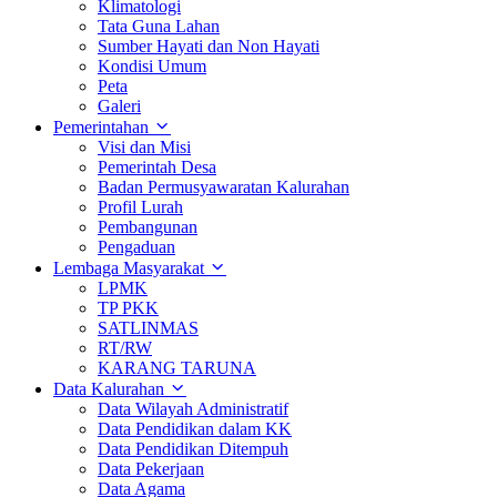
Klimatologi
Tata Guna Lahan
Sumber Hayati dan Non Hayati
Kondisi Umum
Peta
Galeri
Pemerintahan
Visi dan Misi
Pemerintah Desa
Badan Permusyawaratan Kalurahan
Profil Lurah
Pembangunan
Pengaduan
Lembaga Masyarakat
LPMK
TP PKK
SATLINMAS
RT/RW
KARANG TARUNA
Data Kalurahan
Data Wilayah Administratif
Data Pendidikan dalam KK
Data Pendidikan Ditempuh
Data Pekerjaan
Data Agama