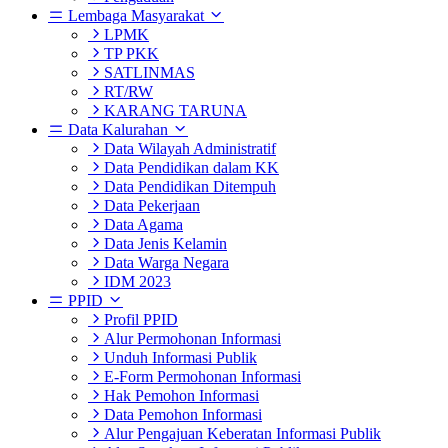
Lembaga Masyarakat
LPMK
TP PKK
SATLINMAS
RT/RW
KARANG TARUNA
Data Kalurahan
Data Wilayah Administratif
Data Pendidikan dalam KK
Data Pendidikan Ditempuh
Data Pekerjaan
Data Agama
Data Jenis Kelamin
Data Warga Negara
IDM 2023
PPID
Profil PPID
Alur Permohonan Informasi
Unduh Informasi Publik
E-Form Permohonan Informasi
Hak Pemohon Informasi
Data Pemohon Informasi
Alur Pengajuan Keberatan Informasi Publik