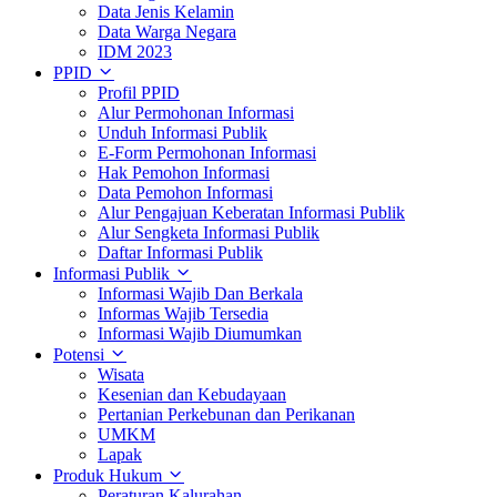
Data Jenis Kelamin
Data Warga Negara
IDM 2023
PPID
Profil PPID
Alur Permohonan Informasi
Unduh Informasi Publik
E-Form Permohonan Informasi
Hak Pemohon Informasi
Data Pemohon Informasi
Alur Pengajuan Keberatan Informasi Publik
Alur Sengketa Informasi Publik
Daftar Informasi Publik
Informasi Publik
Informasi Wajib Dan Berkala
Informas Wajib Tersedia
Informasi Wajib Diumumkan
Potensi
Wisata
Kesenian dan Kebudayaan
Pertanian Perkebunan dan Perikanan
UMKM
Lapak
Produk Hukum
Peraturan Kalurahan